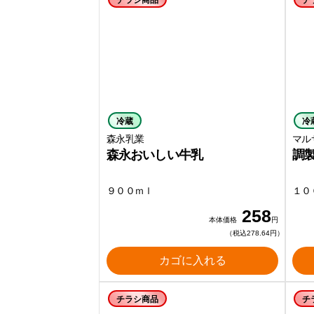
チラシ商品
チ
冷蔵
冷
森永乳業
マル
森永おいしい牛乳
調
９００ｍｌ
１０
258
本体価格
円
（税込278.64円）
カゴに入れる
チラシ商品
チ