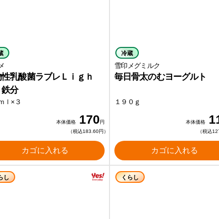
蔵
冷蔵
メ
雪印メグミルク
物性乳酸菌ラブレＬｉｇｈ
毎日骨太のむヨーグルト
 鉄分
ｍｌ×３
１９０ｇ
170
1
本体価格
円
本体価格
（税込183.60円）
（税込12
カゴに入れる
カゴに入れる
らし
くらし