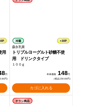
チラシ商品
30P
冷蔵
+30P
森永乳業
使用
トリプルヨーグルト砂糖不使
用 ドリンクタイプ
１００ｇ
48
148
円
本体価格
円
9.84円）
（税込159.84円）
カゴに入れる
チラシ商品