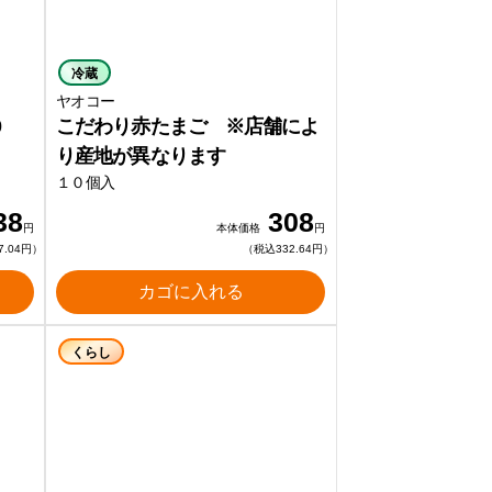
冷蔵
ヤオコー
0
こだわり赤たまご ※店舗によ
り産地が異なります
１０個入
38
308
円
本体価格
円
7.04円）
（税込332.64円）
カゴに入れる
くらし