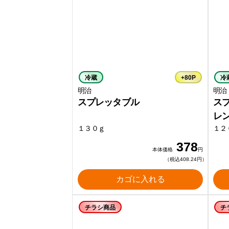
冷蔵
+80P
冷
明治
明治
スプレッタブル
ス
レ
１３０ｇ
１２
378
本体価格
円
（税込408.24円）
カゴに入れる
チラシ商品
チ