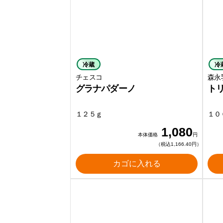
冷蔵
冷
チェスコ
森永
グラナパダーノ
ト
１２５ｇ
１０
1,080
本体価格
円
（税込1,166.40円）
カゴに入れる