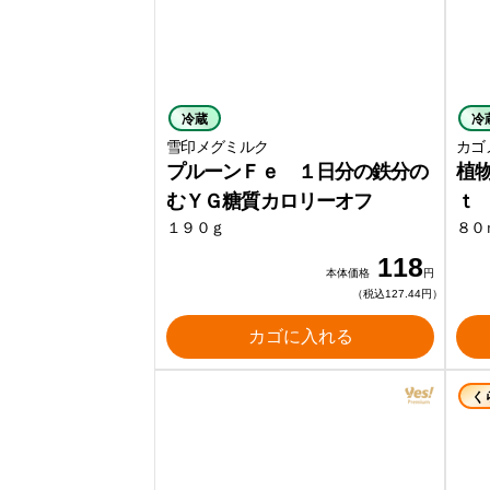
冷蔵
冷
雪印メグミルク
カゴ
プルーンＦｅ １日分の鉄分の
植
むＹＧ糖質カロリーオフ
ｔ
１９０ｇ
８０
118
本体価格
円
（税込127.44円）
カゴに入れる
く