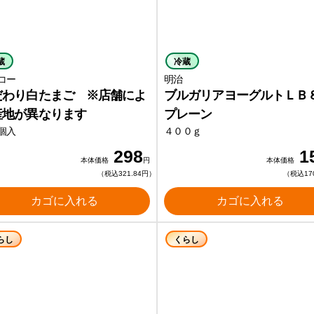
蔵
冷蔵
コー
明治
だわり白たまご ※店舗によ
ブルガリアヨーグルトＬＢ
産地が異なります
プレーン
個入
４００ｇ
298
1
本体価格
円
本体価格
（税込321.84円）
（税込17
カゴに入れる
カゴに入れる
らし
くらし