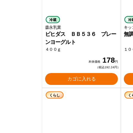
冷蔵
冷
森永乳業
キッ
ビヒダス ＢＢ５３６ プレー
無
ンヨーグルト
４００ｇ
１０
178
本体価格
円
（税込192.24円）
カゴに入れる
くらし
く