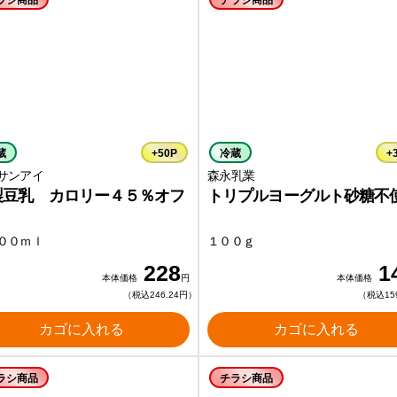
ラシ商品
チラシ商品
蔵
+50P
冷蔵
+
サンアイ
森永乳業
製豆乳 カロリー４５％オフ
トリプルヨーグルト砂糖不
００ｍｌ
１００ｇ
228
1
本体価格
円
本体価格
（税込246.24円）
（税込15
カゴに入れる
カゴに入れる
ラシ商品
チラシ商品