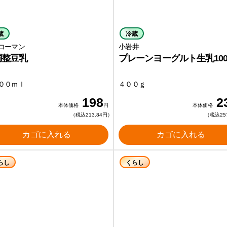
蔵
冷蔵
コーマン
小岩井
調整豆乳
プレーンヨーグルト生乳10
００ｍｌ
４００ｇ
198
2
本体価格
円
本体価格
（税込213.84円）
（税込25
カゴに入れる
カゴに入れる
らし
くらし