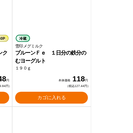
30P
冷蔵
雪印メグミルク
ンク
プルーンＦｅ １日分の鉄分の
むヨーグルト
１９０ｇ
48
118
円
本体価格
円
9.84円）
（税込127.44円）
カゴに入れる