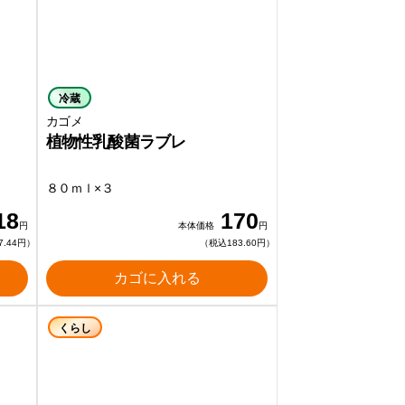
冷蔵
カゴメ
植物性乳酸菌ラブレ
８０ｍｌ×３
18
170
円
本体価格
円
7.44円）
（税込183.60円）
カゴに入れる
くらし