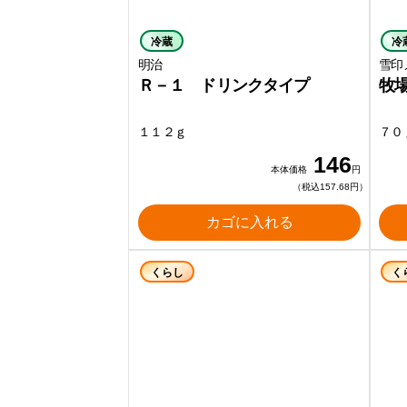
冷蔵
冷
明治
雪印
Ｒ－１ ドリンクタイプ
牧
１１２ｇ
７０
146
本体価格
円
（税込157.68円）
カゴに入れる
くらし
く