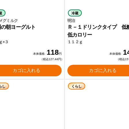
蔵
冷蔵
メグミルク
明治
場の朝ヨーグルト
Ｒ－１ドリンクタイプ 低
低カロリー
ｇ×３
１１２ｇ
118
1
本体価格
円
本体価格
（税込127.44円）
（税込15
カゴに入れる
カゴに入れる
らし
くらし