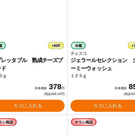
蔵
+80P
冷蔵
+
チェスコ
プレッタブル 熟成チーズブ
ジェラールセレクション 
ンド
ーミーウォッシュ
０ｇ
１２５ｇ
378
8
本体価格
円
本体価格
（税込408.24円）
（税込92
カゴに入れる
カゴに入れる
ラシ商品
チラシ商品