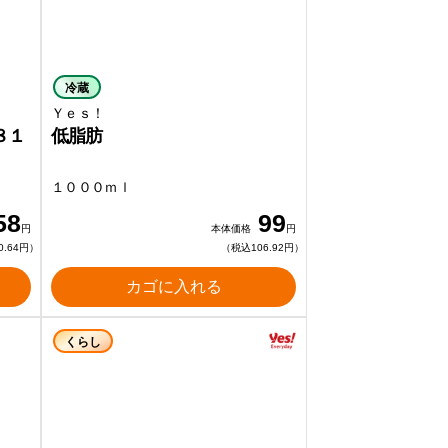
冷蔵
Ｙｅｓ！
８１
低脂肪
１０００ｍｌ
58
99
円
本体価格
円
0.64円）
（税込106.92円）
カゴに入れる
くらし