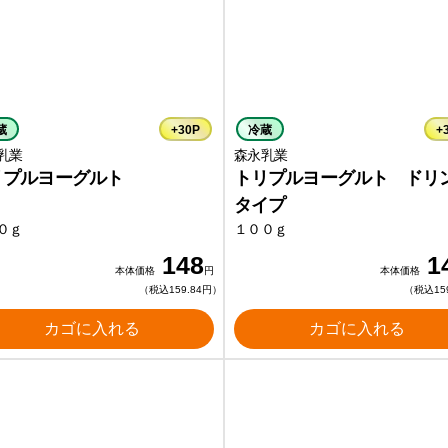
蔵
+30P
冷蔵
+
乳業
森永乳業
リプルヨーグルト
トリプルヨーグルト ドリ
タイプ
０ｇ
１００ｇ
148
1
本体価格
円
本体価格
（税込159.84円）
（税込15
カゴに入れる
カゴに入れる