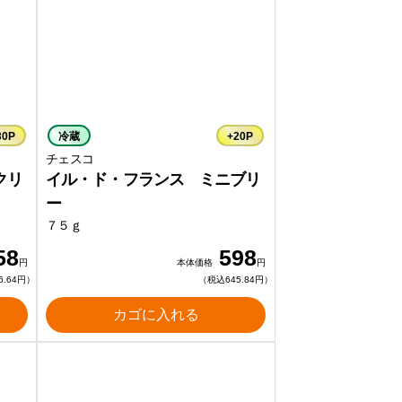
30P
冷蔵
+20P
チェスコ
クリ
イル・ド・フランス ミニブリ
ー
７５ｇ
58
598
円
本体価格
円
6.64円）
（税込645.84円）
カゴに入れる