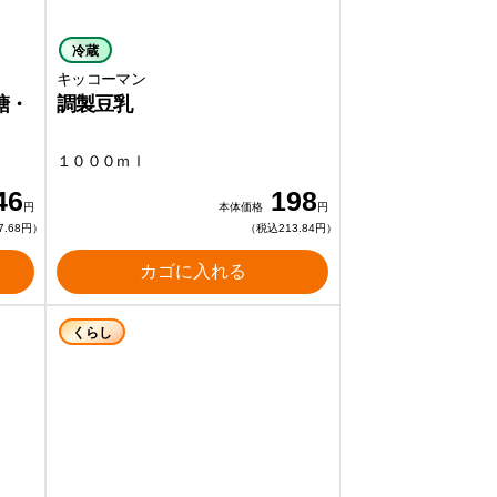
冷蔵
キッコーマン
糖・
調製豆乳
１０００ｍｌ
46
198
円
本体価格
円
7.68円）
（税込213.84円）
カゴに入れる
くらし