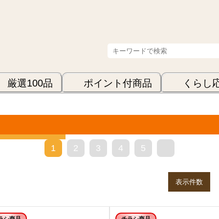
厳選100品
ポイント付商品
くらし
表示順
1
2
3
4
5
>
表示件数