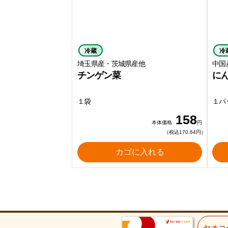
冷蔵
冷
埼玉県産・茨城県産他
中国
チンゲン菜
に
１袋
１パ
158
本体価格
円
（税込170.64円）
カゴに入れる
ヤオコ