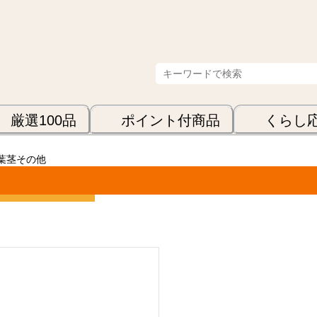
厳選100品
ポイント付商品
くらし
葉茎その他
表示順