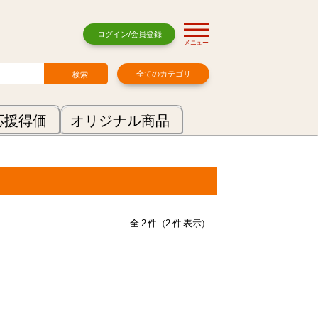
ログイン/会員登録
メニュー
全てのカテゴリ
応援得価
オリジナル商品
全 2 件（2 件 表示）