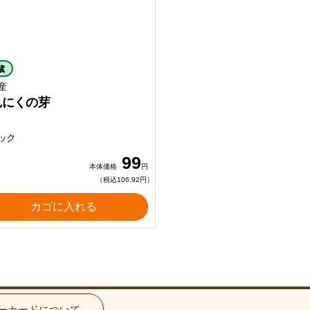
蔵
産
んにくの芽
ック
99
本体価格
円
（税込106.92円）
カゴに入れる
ーカードについて