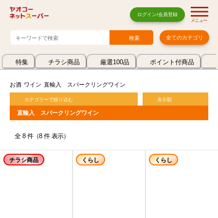
ログイン/会員登録
メニュー
全てのカテゴリ
特集
チラシ商品
厳選100品
ポイント付商品
お酒
ワイン
直輸入 スパークリングワイン
カテゴリーで絞り込む
表示順
直輸入 スパークリングワイン
全 8 件（8 件 表示）
チラシ商品
くらし
くらし