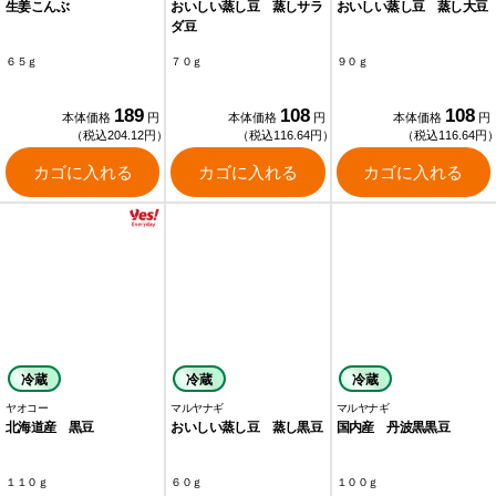
生姜こんぶ
おいしい蒸し豆 蒸しサラ
おいしい蒸し豆 蒸し大豆
ダ豆
６５ｇ
７０ｇ
９０ｇ
189
108
108
本体価格
円
本体価格
円
本体価格
円
（税込204.12円）
（税込116.64円）
（税込116.64円
カゴに入れる
カゴに入れる
カゴに入れる
冷蔵
冷蔵
冷蔵
ヤオコー
マルヤナギ
マルヤナギ
北海道産 黒豆
おいしい蒸し豆 蒸し黒豆
国内産 丹波黒黒豆
１１０ｇ
６０ｇ
１００ｇ