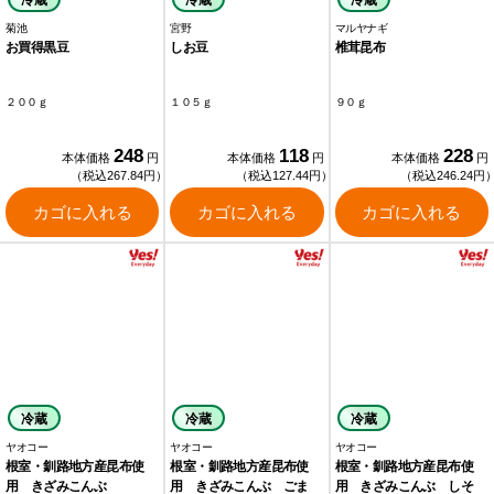
冷蔵
冷蔵
冷蔵
菊池
宮野
マルヤナギ
お買得黒豆
しお豆
椎茸昆布
２００ｇ
１０５ｇ
９０ｇ
248
118
228
本体価格
円
本体価格
円
本体価格
円
（税込267.84円）
（税込127.44円）
（税込246.24円
カゴに入れる
カゴに入れる
カゴに入れる
冷蔵
冷蔵
冷蔵
ヤオコー
ヤオコー
ヤオコー
根室・釧路地方産昆布使
根室・釧路地方産昆布使
根室・釧路地方産昆布使
用 きざみこんぶ
用 きざみこんぶ ごま
用 きざみこんぶ しそ