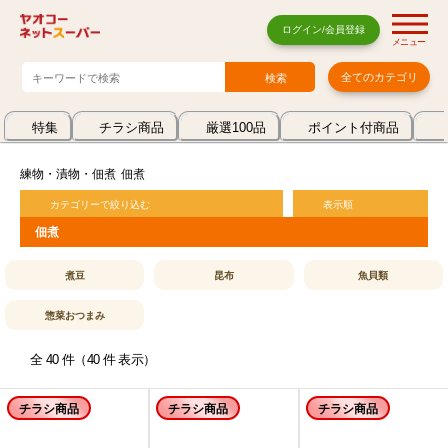
ログイン/会員登録
メニュー
全てのカテゴリ
特集
チラシ商品
厳選100品
ポイント付商品
練物・漬物・佃煮
佃煮
カテゴリーで絞り込む
表示順
佃煮
煮豆
昆布
魚貝類
惣菜おつまみ
全 40 件（40 件 表示）
チラシ商品
チラシ商品
チラシ商品