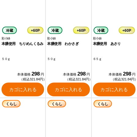
冷蔵
+60P
冷蔵
+60P
冷蔵
+60P
彩小鉢
彩小鉢
彩小鉢
本膳使用 ちりめんくるみ
本膳使用 わかさぎ
本膳使用 あさり
５０ｇ
５０ｇ
６５ｇ
298
298
298
本体価格
円
本体価格
円
本体価格
円
（税込321.84円）
（税込321.84円）
（税込321.84円
カゴに入れる
カゴに入れる
カゴに入れる
くらし
くらし
くらし