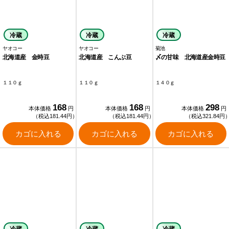
冷蔵
冷蔵
冷蔵
ヤオコー
ヤオコー
菊池
北海道産 金時豆
北海道産 こんぶ豆
〆の甘味 北海道産金時豆
１１０ｇ
１１０ｇ
１４０ｇ
168
168
298
本体価格
円
本体価格
円
本体価格
円
（税込181.44円）
（税込181.44円）
（税込321.84円
カゴに入れる
カゴに入れる
カゴに入れる