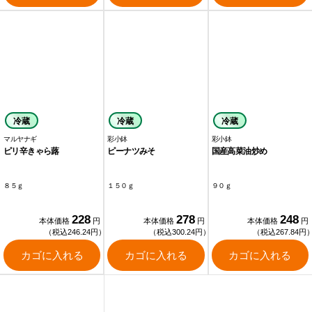
冷蔵
冷蔵
冷蔵
マルヤナギ
彩小鉢
彩小鉢
ピリ辛きゃら蕗
ピーナツみそ
国産高菜油炒め
８５ｇ
１５０ｇ
９０ｇ
228
278
248
本体価格
円
本体価格
円
本体価格
円
（税込246.24円）
（税込300.24円）
（税込267.84円
カゴに入れる
カゴに入れる
カゴに入れる