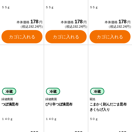
５５ｇ
５５ｇ
５５ｇ
178
178
178
本体価格
円
本体価格
円
本体価格
円
（税込192.24円）
（税込192.24円）
（税込192.24円
カゴに入れる
カゴに入れる
カゴに入れる
冷蔵
冷蔵
冷蔵
緑健農園
緑健農園
菊池
つぼ漬昆布
ぴり辛つぼ漬昆布
こまかく刻んだごま昆布
きくらげ入り
１４０ｇ
１４０ｇ
５０ｇ