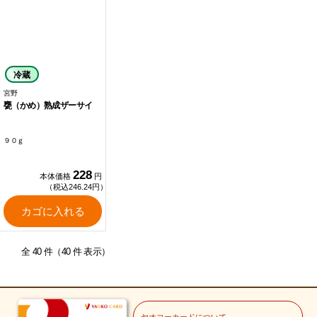
冷蔵
宮野
甕（かめ）熟成ザーサイ
９０ｇ
228
本体価格
円
（税込246.24円）
カゴに入れる
全 40 件（40 件 表示）
ヤオコーカードについて