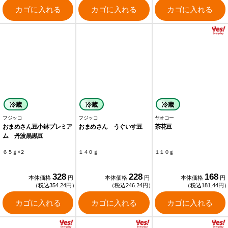
カゴに入れる
カゴに入れる
カゴに入れる
冷蔵
冷蔵
冷蔵
フジッコ
フジッコ
ヤオコー
おまめさん豆小鉢プレミア
おまめさん うぐいす豆
茶花豆
ム 丹波黒黒豆
６５ｇ×２
１４０ｇ
１１０ｇ
328
228
168
本体価格
円
本体価格
円
本体価格
円
（税込354.24円）
（税込246.24円）
（税込181.44円
カゴに入れる
カゴに入れる
カゴに入れる