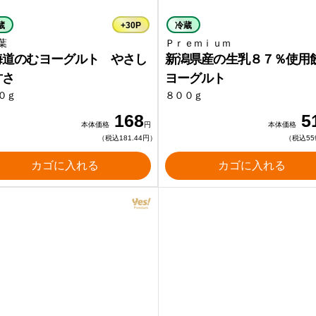
蔵
+30P
冷蔵
葉
Ｐｒｅｍｉｕｍ
海道のむヨーグルト やさし
新潟県産の生乳８７％使用
甘さ
ヨーグルト
０ｇ
８００ｇ
168
5
本体価格
円
本体価格
（税込181.44円）
（税込55
カゴに入れる
カゴに入れる