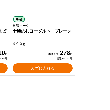
冷蔵
日清ヨーク
＆ビ
十勝のむヨーグルト プレーン
９００ｇ
10
278
円
本体価格
円
8.80円）
（税込300.24円）
カゴに入れる