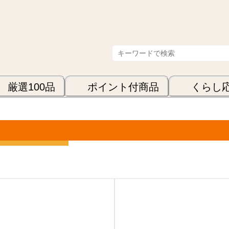
厳選100品
ポイント付商品
くらし
表示順