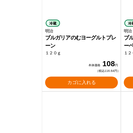
冷蔵
冷
明治
明治
ブルガリアのむヨーグルトプレ
ブ
ーン
ー
１２０ｇ
１２
108
本体価格
円
（税込116.64円）
カゴに入れる