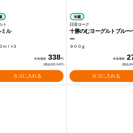
蔵
冷蔵
ルト
日清ヨーク
ルミル
十勝のむヨーグルトブルー
ー
０ｍｌ×３
９００ｇ
338
2
本体価格
円
本体価格
（税込365.04円）
（税込30
カゴに入れる
カゴに入れる