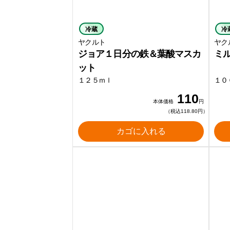
冷蔵
冷
ヤクルト
ヤク
ジョア１日分の鉄＆葉酸マスカ
ミ
ット
１２５ｍｌ
１０
110
本体価格
円
（税込118.80円）
カゴに入れる