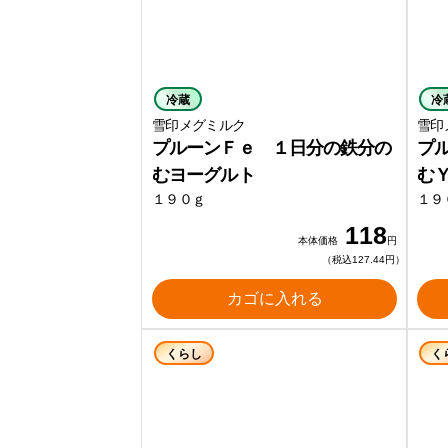
冷蔵
冷
雪印メグミルク
雪印
プルーンＦｅ １日分の鉄分の
プ
むヨーグルト
む
１９０ｇ
１９
118
本体価格
円
（税込127.44円）
カゴに入れる
くらし
く