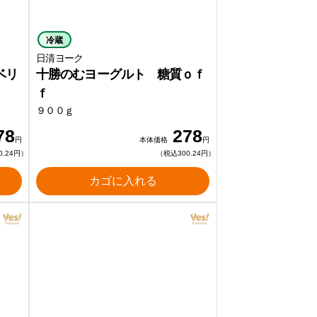
冷蔵
日清ヨーク
ベリ
十勝のむヨーグルト 糖質ｏｆ
ｆ
９００ｇ
78
278
円
本体価格
円
0.24円）
（税込300.24円）
カゴに入れる