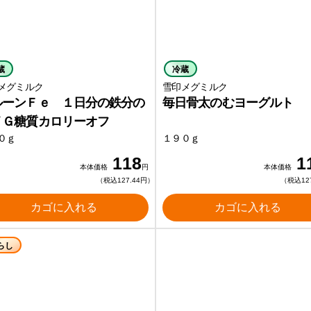
蔵
冷蔵
メグミルク
雪印メグミルク
ルーンＦｅ １日分の鉄分の
毎日骨太のむヨーグルト
ＹＧ糖質カロリーオフ
０ｇ
１９０ｇ
118
1
本体価格
円
本体価格
（税込127.44円）
（税込12
カゴに入れる
カゴに入れる
らし