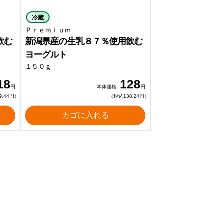
冷蔵
Ｐｒｅｍｉｕｍ
飲む
新潟県産の生乳８７％使用飲む
ヨーグルト
１５０ｇ
18
128
円
本体価格
円
9.44円）
（税込138.24円）
カゴに入れる