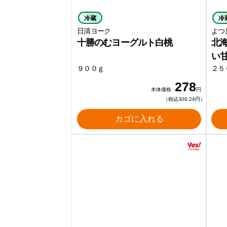
冷蔵
冷
日清ヨーク
よつ
十勝のむヨーグルト白桃
北
い
９００ｇ
２５
278
本体価格
円
（税込300.24円）
カゴに入れる