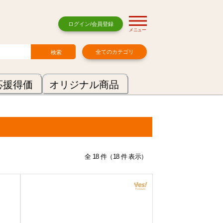
ログイン/会員登録
メニュー
全てのカテゴリ
応援得価
オリジナル商品
全 18 件（18 件 表示）