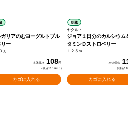
蔵
冷蔵
ヤクルト
ルガリアのむヨーグルトブル
ジョア１日分のカルシウム
ベリー
タミンＤストロベリー
０ｇ
１２５ｍｌ
108
1
本体価格
円
本体価格
（税込116.64円）
（税込11
カゴに入れる
カゴに入れる