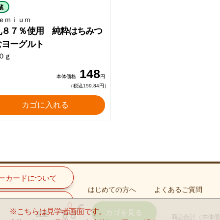
蔵
ｅｍｉｕｍ
乳８７％使用 純粋はちみつ
むヨーグルト
０ｇ
148
本体価格
円
（税込159.84円）
カゴに入れる
ーカードについて
はじめての方へ
よくあるご質問
手続きについて
0
※こちらは見学者画面です。
カゴを見る
変更
商品合計
（本体価