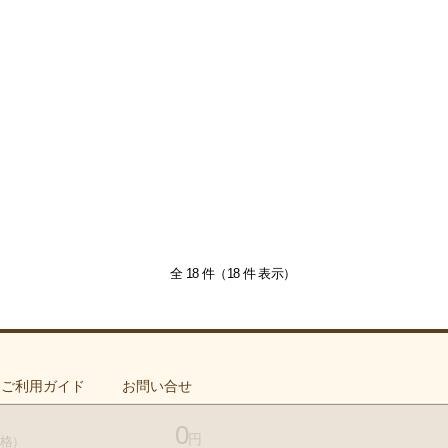
全 18 件（18 件 表示）
ご利用ガイド
お問い合せ
0
円
格）