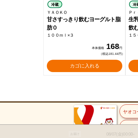
冷蔵
冷
ＹＡＯＫＯ
Ｐｒ
甘さすっきり飲むヨーグルト脂
生
肪０
飲
１００ｍｌ×３
１５
168
本体価格
円
（税込181.44円）
カゴに入れる
ヤオコ
ご入会
08/07(金)00:00-
お届け