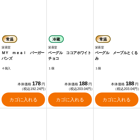
常温
冷蔵
常温
栄喜堂
栄喜堂
栄喜堂
ＭＹ ｍｅａｌ バーガー
ベーグル ココアホワイト
ベーグル メープルとくる
バンズ
チョコ
み
４個入
１個
１個
178
188
188
本体価格
円
本体価格
円
本体価格
円
（税込192.24円）
（税込203.04円）
（税込203.04円
カゴに入れる
カゴに入れる
カゴに入れる