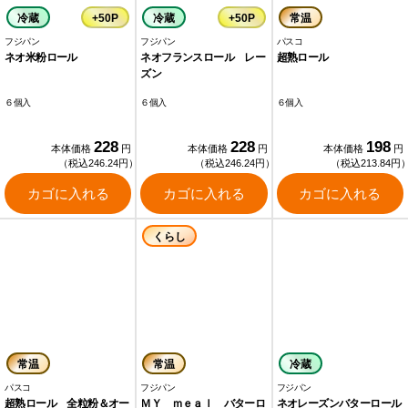
冷蔵
+50P
冷蔵
+50P
常温
フジパン
フジパン
パスコ
ネオ米粉ロール
ネオフランスロール レー
超熟ロール
ズン
６個入
６個入
６個入
228
228
198
本体価格
円
本体価格
円
本体価格
円
（税込246.24円）
（税込246.24円）
（税込213.84円
カゴに入れる
カゴに入れる
カゴに入れる
くらし
常温
常温
冷蔵
パスコ
フジパン
フジパン
超熟ロール 全粒粉＆オー
ＭＹ ｍｅａｌ バターロ
ネオレーズンバターロール