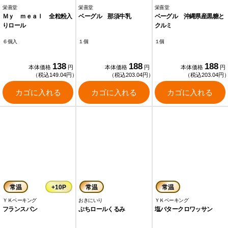
栄喜堂
栄喜堂
栄喜堂
Ｍｙ ｍｅａｌ 全粒粉入
ベーグル 那須牛乳
ベーグル 沖縄県産黒糖と
りロール
クルミ
６個入
１個
１個
138
188
188
本体価格
円
本体価格
円
本体価格
円
（税込149.04円）
（税込203.04円）
（税込203.04円
カゴに入れる
カゴに入れる
カゴに入れる
常温
+10P
常温
常温
ＹＫベーキング
おきにいり
ＹＫベーキング
フランスパン
ぷちロールくるみ
塩バタークロワッサン