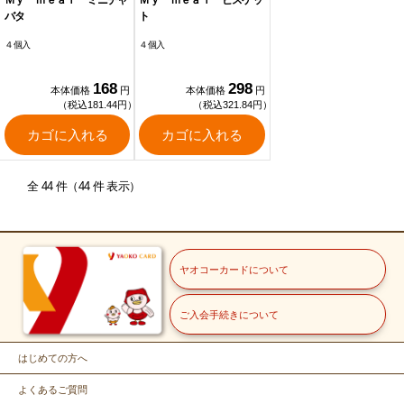
Ｍｙ ｍｅａｌ ミニチャ
Ｍｙ ｍｅａｌ ビスケッ
バタ
ト
４個入
４個入
168
298
本体価格
円
本体価格
円
（税込181.44円）
（税込321.84円）
カゴに入れる
カゴに入れる
全 44 件（44 件 表示）
ヤオコーカードについて
ご入会手続きについて
はじめての方へ
よくあるご質問