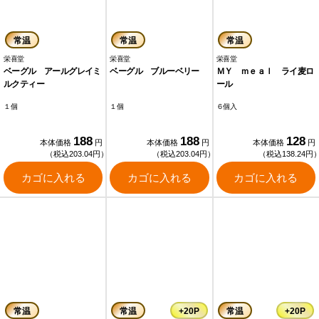
常温
常温
常温
栄喜堂
栄喜堂
栄喜堂
ベーグル アールグレイミ
ベーグル ブルーベリー
ＭＹ ｍｅａｌ ライ麦ロ
ルクティー
ール
１個
１個
６個入
188
188
128
本体価格
円
本体価格
円
本体価格
円
（税込203.04円）
（税込203.04円）
（税込138.24円
カゴに入れる
カゴに入れる
カゴに入れる
常温
常温
+20P
常温
+20P