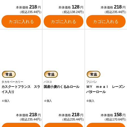
218
128
218
本体価格
円
本体価格
円
本体価格
円
（税込235.44円）
（税込138.24円）
（税込235.44円
カゴに入れる
カゴに入れる
カゴに入れる
常温
常温
常温
タカキベーカリー
パスコ
フジパン
カスクートフランス スラ
国産小麦のくるみロール
ＭＹ ｍｅａｌ レーズン
イス入り
バターロール
４個入
４個入
６個入
218
218
158
本体価格
円
本体価格
円
本体価格
円
（税込235.44円）
（税込235.44円）
（税込170.64円