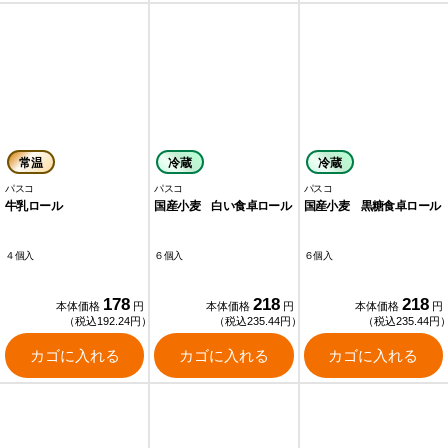
常温
冷蔵
冷蔵
パスコ
パスコ
パスコ
牛乳ロール
国産小麦 白い食卓ロール
国産小麦 黒糖食卓ロール
４個入
６個入
６個入
178
218
218
本体価格
円
本体価格
円
本体価格
円
（税込192.24円）
（税込235.44円）
（税込235.44円
カゴに入れる
カゴに入れる
カゴに入れる