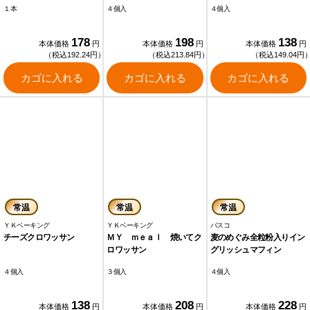
１本
４個入
４個入
178
198
138
本体価格
円
本体価格
円
本体価格
円
（税込192.24円）
（税込213.84円）
（税込149.04円
カゴに入れる
カゴに入れる
カゴに入れる
常温
常温
常温
ＹＫベーキング
ＹＫベーキング
パスコ
チーズクロワッサン
ＭＹ ｍｅａｌ 焼いてク
麦のめぐみ全粒粉入りイン
ロワッサン
グリッシュマフィン
４個入
３個入
４個入
138
208
228
本体価格
円
本体価格
円
本体価格
円