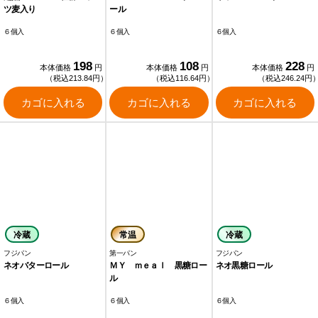
ツ麦入り
ール
６個入
６個入
６個入
198
108
228
本体価格
円
本体価格
円
本体価格
円
（税込213.84円）
（税込116.64円）
（税込246.24円
カゴに入れる
カゴに入れる
カゴに入れる
冷蔵
常温
冷蔵
フジパン
第一パン
フジパン
ネオバターロール
ＭＹ ｍｅａｌ 黒糖ロー
ネオ黒糖ロール
ル
６個入
６個入
６個入