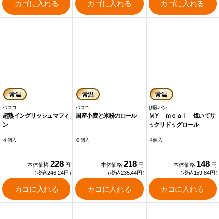
カゴに入れる
カゴに入れる
カゴに入れる
常温
常温
常温
パスコ
パスコ
伊藤パン
超熟イングリッシュマフィ
国産小麦と米粉のロール
ＭＹ ｍｅａｌ 焼いてサ
ン
ックリドッグロール
４個入
６個入
４個入
228
218
148
本体価格
円
本体価格
円
本体価格
円
（税込246.24円）
（税込235.44円）
（税込159.84円
カゴに入れる
カゴに入れる
カゴに入れる