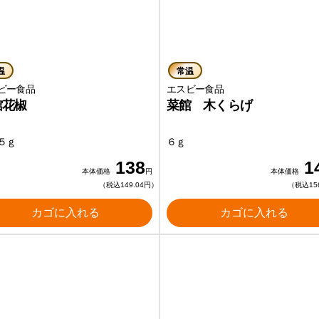
温
常温
ビー食品
エスビー食品
館花椒
菜館 木くらげ
５ｇ
６ｇ
138
1
本体価格
円
本体価格
（税込149.04円）
（税込15
カゴに入れる
カゴに入れる