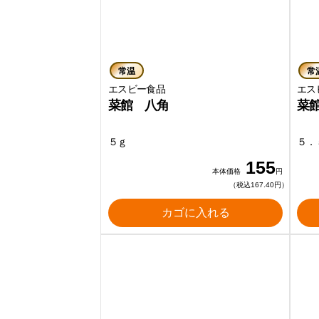
常温
常
エスビー食品
エス
菜館 八角
菜
５ｇ
５．
155
本体価格
円
（税込167.40円）
カゴに入れる