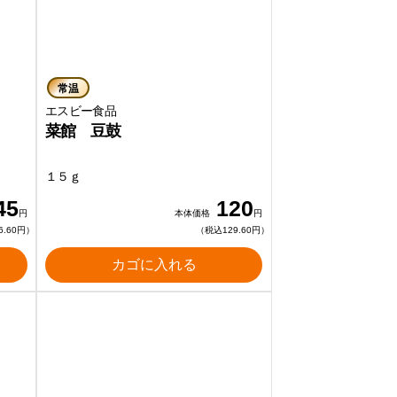
常温
エスビー食品
菜館 豆鼓
１５ｇ
45
120
円
本体価格
円
6.60円）
（税込129.60円）
カゴに入れる