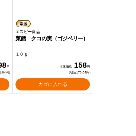
常温
エスビー食品
菜館 クコの実（ゴジベリー）
１０ｇ
98
158
円
本体価格
円
1.84円）
（税込170.64円）
カゴに入れる