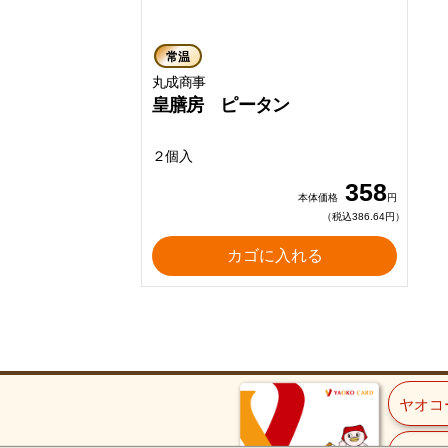
常温
丸成商事
皇膳房 ピータン
２個入
358
本体価格
円
（税込386.64円）
カゴに入れる
ヤオコ