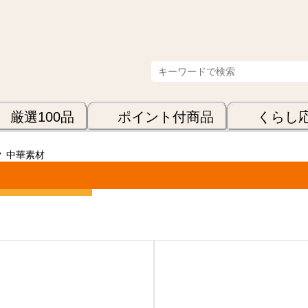
厳選100品
ポイント付商品
くらし
ク
中華素材
表示順