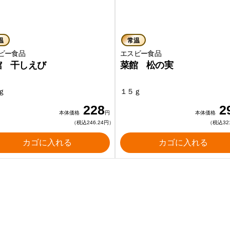
温
常温
スビー食品
エスビー食品
館 干しえび
菜館 松の実
ｇ
１５ｇ
228
2
本体価格
円
本体価格
（税込246.24円）
（税込32
カゴに入れる
カゴに入れる