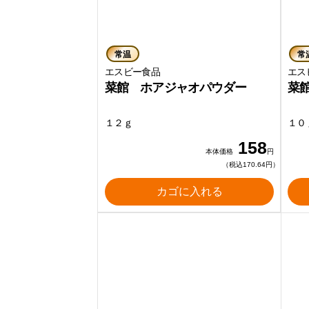
常温
常
エスビー食品
エ
菜館 ホアジャオパウダー
菜
１２ｇ
１０
158
本体価格
円
（税込170.64円）
カゴに入れる