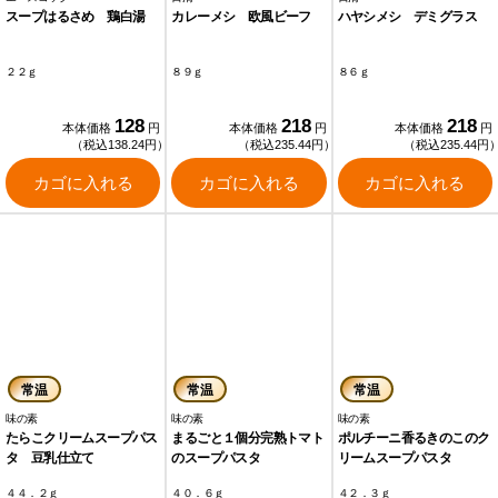
スープはるさめ 鶏白湯
カレーメシ 欧風ビーフ
ハヤシメシ デミグラス
２２ｇ
８９ｇ
８６ｇ
128
218
218
本体価格
円
本体価格
円
本体価格
円
（税込138.24円）
（税込235.44円）
（税込235.44円
カゴに入れる
カゴに入れる
カゴに入れる
常温
常温
常温
味の素
味の素
味の素
たらこクリームスープパス
まるごと１個分完熟トマト
ポルチーニ香るきのこのク
タ 豆乳仕立て
のスープパスタ
リームスープパスタ
４４．２ｇ
４０．６ｇ
４２．３ｇ