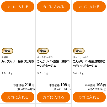
カゴに入れる
カゴに入れる
カゴに入れる
常温
常温
常温
永谷園
ポッカサッポロ
ポッカサッポロ
カップ入り お茶づけ海苔
こんがりパン超盛 濃厚コ
こんがりパン超盛燻製香じ
ーンポタージュ
ゃがいもポタージュ
２９．４ｇ
３３．１ｇ
３４．４ｇ
218
198
198
本体価格
円
本体価格
円
本体価格
円
（税込235.44円）
（税込213.84円）
（税込213.84円
カゴに入れる
カゴに入れる
カゴに入れる