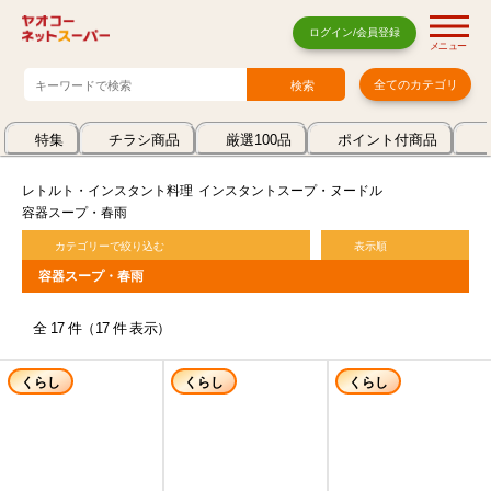
ログイン/会員登録
メニュー
全てのカテゴリ
特集
チラシ商品
厳選100品
ポイント付商品
レトルト・インスタント料理
インスタントスープ・ヌードル
容器スープ・春雨
カテゴリーで絞り込む
表示順
容器スープ・春雨
全 17 件（17 件 表示）
くらし
くらし
くらし