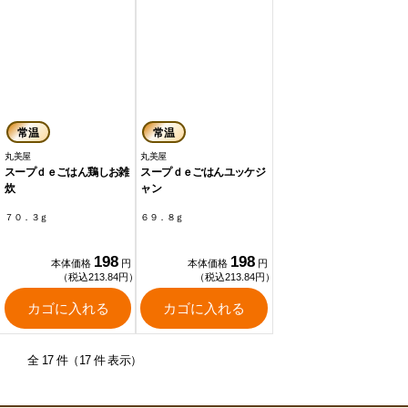
常温
常温
丸美屋
丸美屋
スープｄｅごはん鶏しお雑
スープｄｅごはんユッケジ
炊
ャン
７０．３ｇ
６９．８ｇ
198
198
本体価格
円
本体価格
円
（税込213.84円）
（税込213.84円）
カゴに入れる
カゴに入れる
全 17 件（17 件 表示）