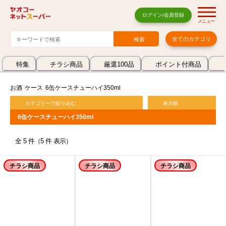
ログイン/会員登録
メニュー
全てのカテゴリ
特集
チラシ商品
厳選100品
ポイント付商品
お酒
ケース
6缶ケースチューハイ350ml
カテゴリーで絞り込む
表示順
6缶ケースチューハイ350ml
全 5 件（5 件 表示）
チラシ商品
チラシ商品
チラシ商品