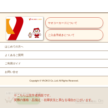
ヤオコーカードについて
ご入会手続きについて
はじめての方へ
よくあるご質問
ご利用ガイド
お問い合せ
Copyright © YAOKO Co.,Ltd. All Rights Reserved.
お届け
08/08(土)00:00-
変更
※こちらは見学者画面です。
0
実際の価格・品揃え・在庫状況と異なる場合がございます。
0
カゴを見る
円
商品合計
（本体価格）