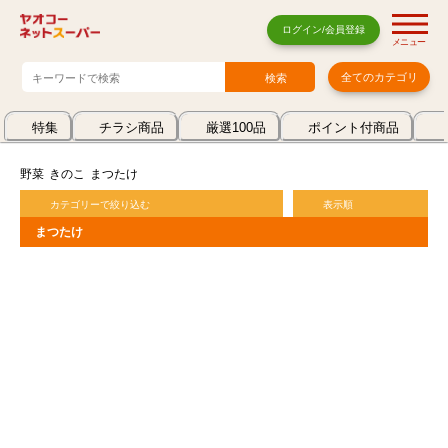
ログイン/会員登録
メニュー
全てのカテゴリ
特集
チラシ商品
厳選100品
ポイント付商品
野菜
きのこ
まつたけ
カテゴリーで絞り込む
表示順
まつたけ