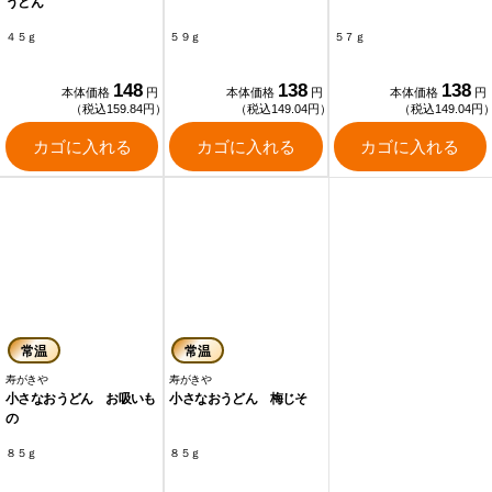
うどん
４５ｇ
５９ｇ
５７ｇ
148
138
138
本体価格
円
本体価格
円
本体価格
円
（税込159.84円）
（税込149.04円）
（税込149.04円
カゴに入れる
カゴに入れる
カゴに入れる
常温
常温
寿がきや
寿がきや
小さなおうどん お吸いも
小さなおうどん 梅じそ
の
８５ｇ
８５ｇ