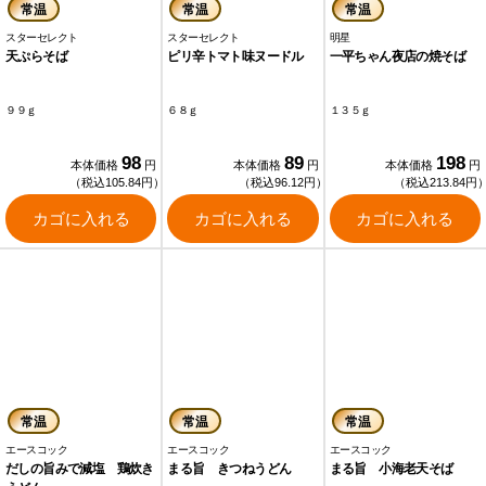
常温
常温
常温
スターセレクト
スターセレクト
明星
天ぷらそば
ピリ辛トマト味ヌードル
一平ちゃん夜店の焼そば
９９ｇ
６８ｇ
１３５ｇ
98
89
198
本体価格
円
本体価格
円
本体価格
円
（税込105.84円）
（税込96.12円）
（税込213.84円
カゴに入れる
カゴに入れる
カゴに入れる
常温
常温
常温
エースコック
エースコック
エースコック
だしの旨みで減塩 鶏炊き
まる旨 きつねうどん
まる旨 小海老天そば