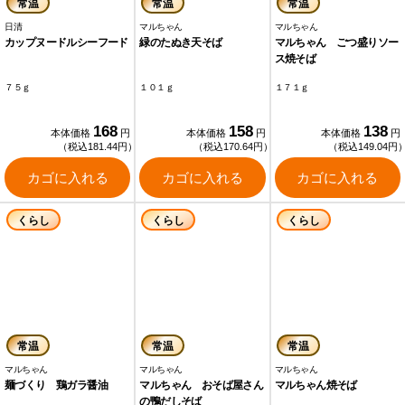
常温
常温
常温
日清
マルちゃん
マルちゃん
カップヌードルシーフード
緑のたぬき天そば
マルちゃん ごつ盛りソー
ス焼そば
７５ｇ
１０１ｇ
１７１ｇ
168
158
138
本体価格
円
本体価格
円
本体価格
円
（税込181.44円）
（税込170.64円）
（税込149.04円
カゴに入れる
カゴに入れる
カゴに入れる
くらし
くらし
くらし
常温
常温
常温
マルちゃん
マルちゃん
マルちゃん
麺づくり 鶏ガラ醤油
マルちゃん おそば屋さん
マルちゃん焼そば
の鴨だしそば