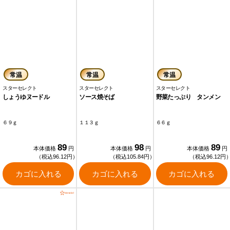
常温
常温
常温
スターセレクト
スターセレクト
スターセレクト
しょうゆヌードル
ソース焼そば
野菜たっぷり タンメン
６９ｇ
１１３ｇ
６６ｇ
89
98
89
本体価格
円
本体価格
円
本体価格
円
（税込96.12円）
（税込105.84円）
（税込96.12円
カゴに入れる
カゴに入れる
カゴに入れる