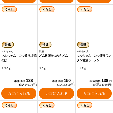
くらし
くらし
くらし
常温
常温
常温
マルちゃん
日清
マルちゃん
マルちゃん ごつ盛り 塩焼
どん兵衛きつねうどん
マルちゃん ごつ盛りワン
そば
タン醤油ラーメン
１５６ｇ
９６ｇ
１１７ｇ
138
150
138
本体価格
円
本体価格
円
本体価格
円
（税込149.04円）
（税込162.00円）
（税込149.04円
カゴに入れる
カゴに入れる
カゴに入れる
くらし
くらし
くらし