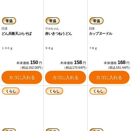
常温
常温
常温
日清
マルちゃん
日清
どん兵衛天ぷらそば
赤いきつねうどん
カップヌードル
１００ｇ
９６ｇ
７８ｇ
150
158
168
本体価格
円
本体価格
円
本体価格
円
（税込162.00円）
（税込170.64円）
（税込181.44円
カゴに入れる
カゴに入れる
カゴに入れる
くらし
くらし
くらし