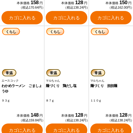
158
128
150
本体価格
円
本体価格
円
本体価格
円
（税込170.64円）
（税込138.24円）
（税込162.00円
カゴに入れる
カゴに入れる
カゴに入れる
くらし
くらし
くらし
常温
常温
常温
エースコック
マルちゃん
マルちゃん
わかめラーメン ごましょ
麺づくり 鶏だし塩
麺づくり 担担麺
うゆ
９３ｇ
８７ｇ
１１０ｇ
148
128
128
本体価格
円
本体価格
円
本体価格
円
（税込159.84円）
（税込138.24円）
（税込138.24円
カゴに入れる
カゴに入れる
カゴに入れる