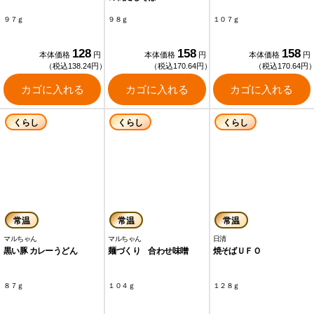
９７ｇ
９８ｇ
１０７ｇ
128
158
158
本体価格
円
本体価格
円
本体価格
円
（税込138.24円）
（税込170.64円）
（税込170.64円
カゴに入れる
カゴに入れる
カゴに入れる
くらし
くらし
くらし
常温
常温
常温
マルちゃん
マルちゃん
日清
黒い豚 カレーうどん
麺づくり 合わせ味噌
焼そばＵＦＯ
８７ｇ
１０４ｇ
１２８ｇ