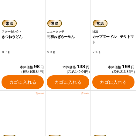
常温
常温
常温
スターセレクト
ニュータッチ
日清
きつねうどん
元祖ねぎらーめん
カップヌードル チリトマ
ト
９７ｇ
９５ｇ
７６ｇ
98
138
198
本体価格
円
本体価格
円
本体価格
円
（税込105.84円）
（税込149.04円）
（税込213.84円
カゴに入れる
カゴに入れる
カゴに入れる