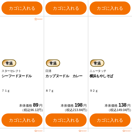
カゴに入れる
カゴに入れる
カゴに入れる
常温
常温
常温
スターセレクト
日清
ニュータッチ
シーフードヌードル
カップヌードル カレー
横浜もやしそば
７１ｇ
８７ｇ
９２ｇ
89
198
138
本体価格
円
本体価格
円
本体価格
円
（税込96.12円）
（税込213.84円）
（税込149.04円
カゴに入れる
カゴに入れる
カゴに入れる