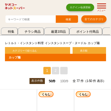
ログイン/会員登録
メニュー
全てのカテゴリ
特集
チラシ商品
厳選100品
ポイント付商品
レトルト・インスタント料理
インスタントスープ・ヌードル
カップ麺
カテゴリーで絞り込む
表示順
カップ麺
1
2
>
表示件数
全 77 件（1-50 件 表示）
50件
100件
くらし
くらし