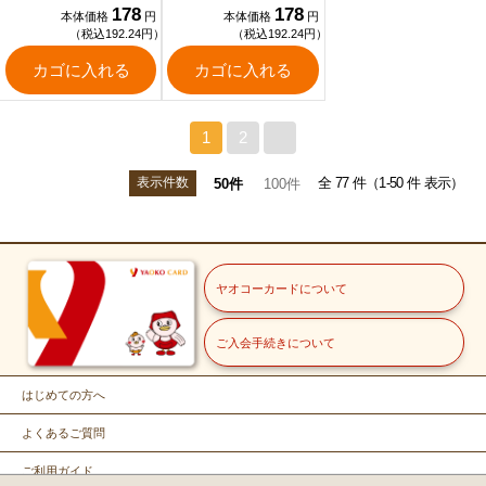
178
178
本体価格
円
本体価格
円
（税込192.24円）
（税込192.24円）
カゴに入れる
カゴに入れる
1
2
>
表示件数
全 77 件（1-50 件 表示）
50件
100件
ヤオコーカードについて
ご入会手続きについて
はじめての方へ
よくあるご質問
ご利用ガイド