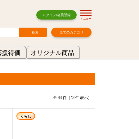
ログイン/会員登録
メニュー
全てのカテゴリ
応援得価
オリジナル商品
全 43 件（43 件 表示）
くらし