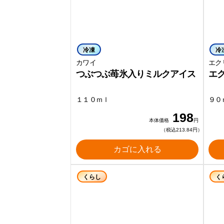
冷凍
冷
カワイ
エク
つぶつぶ苺氷入りミルクアイス
エ
１１０ｍｌ
９０
198
本体価格
円
（税込213.84円）
カゴに入れる
くらし
く