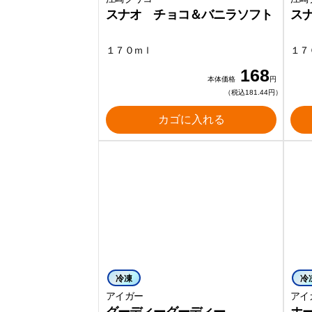
スナオ チョコ＆バニラソフト
ス
１７０ｍｌ
１７
168
本体価格
円
（税込181.44円）
カゴに入れる
冷凍
冷
アイガー
アイ
グーディーグーディー
ホ