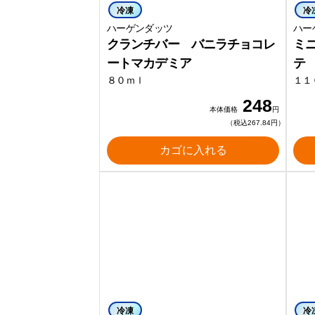
冷凍
冷
ハーゲンダッツ
ハー
クランチバー バニラチョコレ
ミ
ートマカデミア
テ
８０ｍｌ
１１
248
本体価格
円
（税込267.84円）
カゴに入れる
冷凍
冷