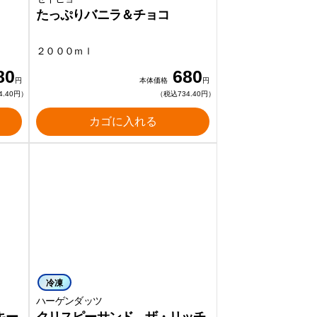
たっぷりバニラ＆チョコ
２０００ｍｌ
80
680
円
本体価格
円
4.40円）
（税込734.40円）
カゴに入れる
冷凍
ハーゲンダッツ
キー
クリスピーサンド ザ・リッチ