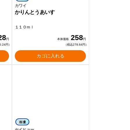
カワイ
かりんとうあいす
１１０ｍｌ
28
258
円
本体価格
円
6.24円）
（税込278.64円）
カゴに入れる
冷凍
セイヒョー