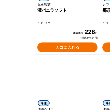
丸永製菓
カワ
濃バニラソフト
那
１８０ｍｌ
１１
228
本体価格
円
（税込246.24円）
カゴに入れる
冷凍
冷
江崎グリコ
江崎