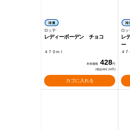
冷凍
冷
ロッテ
ロッ
レディーボーデン チョコ
レ
ー
４７０ｍｌ
４７
428
本体価格
円
（税込462.24円）
カゴに入れる