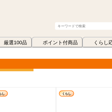
厳選100品
ポイント付商品
くらし
表示順
らし
くらし