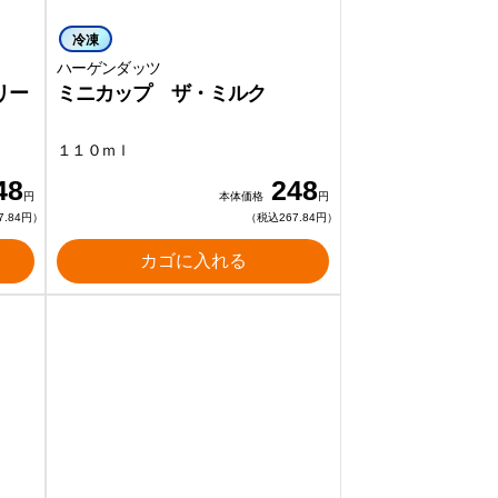
冷凍
ハーゲンダッツ
リー
ミニカップ ザ・ミルク
１１０ｍｌ
48
248
円
本体価格
円
7.84円）
（税込267.84円）
カゴに入れる