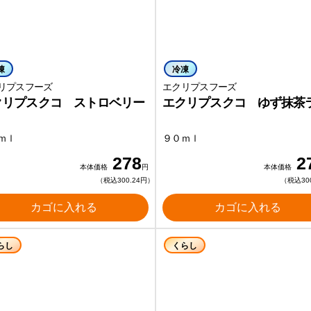
凍
冷凍
リプスフーズ
エクリプスフーズ
クリプスクコ ストロベリー
エクリプスクコ ゆず抹茶
ｍｌ
９０ｍｌ
278
2
本体価格
円
本体価格
（税込300.24円）
（税込30
カゴに入れる
カゴに入れる
らし
くらし