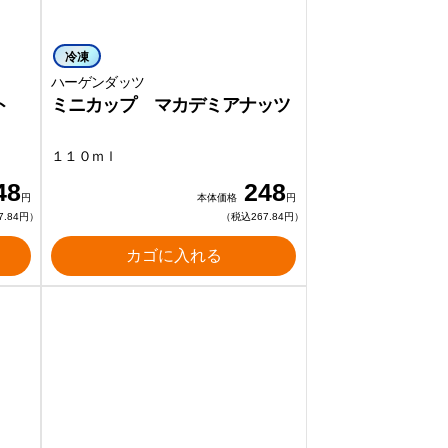
冷凍
ハーゲンダッツ
ント
ミニカップ マカデミアナッツ
１１０ｍｌ
48
248
円
本体価格
円
7.84円）
（税込267.84円）
カゴに入れる