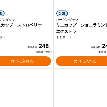
凍
冷凍
ゲンダッツ
ハーゲンダッツ
ニカップ ストロベリー
ミニカップ ショコラミ
エクストラ
０ｍｌ
１１０ｍｌ
248
2
本体価格
円
本体価格
（税込267.84円）
（税込26
カゴに入れる
カゴに入れる