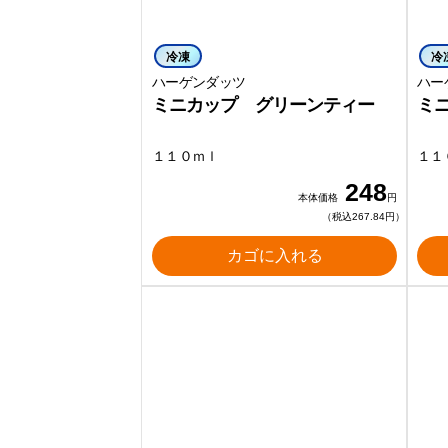
冷凍
冷
ハーゲンダッツ
ハー
ミニカップ グリーンティー
ミ
１１０ｍｌ
１１
248
本体価格
円
（税込267.84円）
カゴに入れる