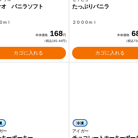
ナオ バニラソフト
たっぷりバニラ
０ｍｌ
２０００ｍｌ
168
6
本体価格
円
本体価格
（税込181.44円）
（税込73
カゴに入れる
カゴに入れる
凍
冷凍
ガー
アイガー
ーキーポーキー
チョコレートホーキーポー