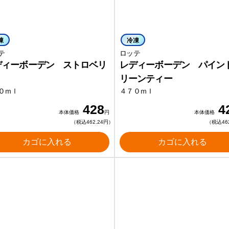
凍
冷凍
テ
ロッテ
ディーボーデン ストロベリ
レディーボーデン パイン
リーンティー
０ｍｌ
４７０ｍｌ
428
4
本体価格
円
本体価格
（税込462.24円）
（税込46
カゴに入れる
カゴに入れる