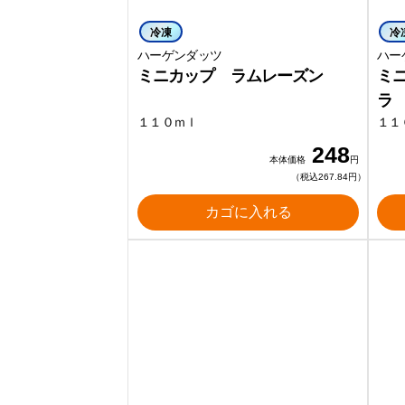
冷凍
冷
ハーゲンダッツ
ハー
ミニカップ ラムレーズン
ミ
ラ
１１０ｍｌ
１１
248
本体価格
円
（税込267.84円）
カゴに入れる