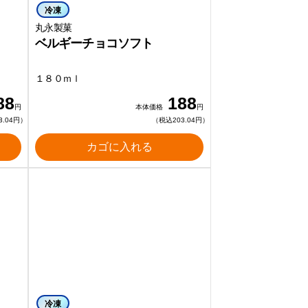
冷凍
丸永製菓
ベルギーチョコソフト
１８０ｍｌ
88
188
円
本体価格
円
3.04円）
（税込203.04円）
カゴに入れる
冷凍