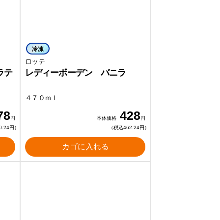
冷凍
ロッテ
ラテ
レディーボーデン バニラ
４７０ｍｌ
78
428
円
本体価格
円
0.24円）
（税込462.24円）
カゴに入れる