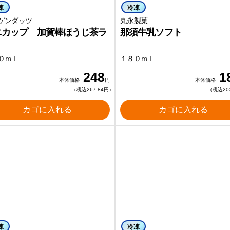
凍
冷凍
ゲンダッツ
丸永製菓
ニカップ 加賀棒ほうじ茶ラ
那須牛乳ソフト
０ｍｌ
１８０ｍｌ
248
1
本体価格
円
本体価格
（税込267.84円）
（税込20
カゴに入れる
カゴに入れる
凍
冷凍