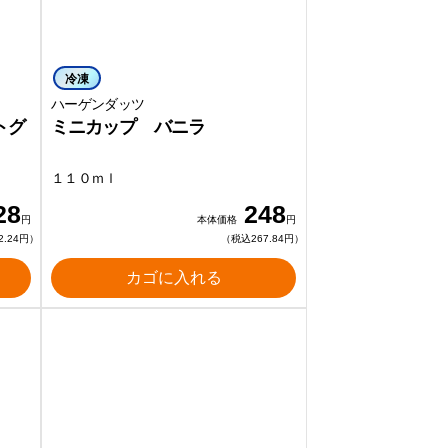
冷凍
ハーゲンダッツ
トグ
ミニカップ バニラ
１１０ｍｌ
28
248
円
本体価格
円
2.24円）
（税込267.84円）
カゴに入れる