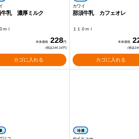
イ
カワイ
須牛乳 濃厚ミルク
那須牛乳 カフェオレ
０ｍｌ
１１０ｍｌ
228
2
本体価格
円
本体価格
（税込246.24円）
（税込24
カゴに入れる
カゴに入れる
凍
冷凍
グリコ
セイヒョー