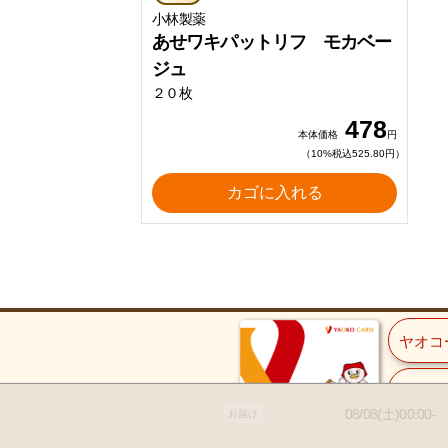
小林製薬
あせワキパットリフ モカベー
ジュ
２０枚
478
本体価格
円
（10%税込525.80円）
カゴに入れる
ヤオコ
ご入会
08/08(土)00:00-
お届け