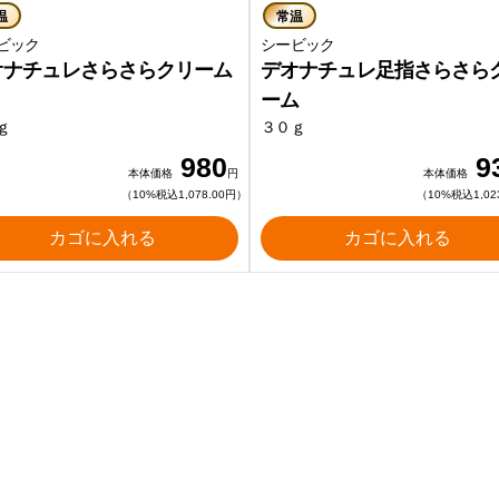
温
常温
ービック
シービック
オナチュレさらさらクリーム
デオナチュレ足指さらさら
ーム
ｇ
３０ｇ
980
9
本体価格
円
本体価格
（10%税込1,078.00円）
（10%税込1,02
カゴに入れる
カゴに入れる