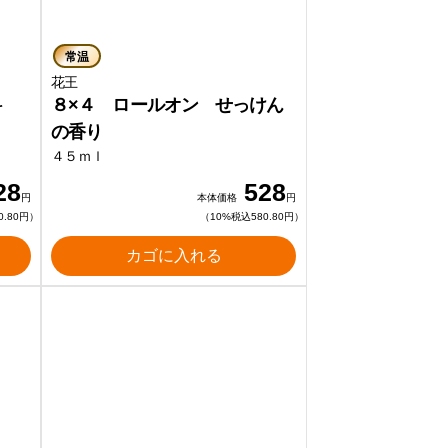
常温
花王
料
８×４ ロールオン せっけん
の香り
４５ｍｌ
28
528
円
本体価格
円
0.80円）
（10%税込580.80円）
カゴに入れる