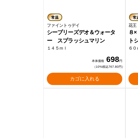
常温
常
ファイントゥデイ
シーブリーズデオ＆ウォータ
８
ー スプラッシュマリン
ト
１４５ｍｌ
６０
698
本体価格
円
（10%税込767.80円）
カゴに入れる