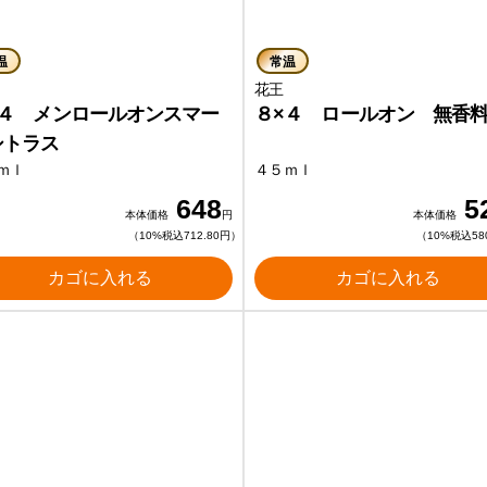
温
常温
花王
花王
×４ メンロールオンスマー
８×４ ロールオン 無香
シトラス
ｍｌ
４５ｍｌ
648
5
本体価格
円
本体価格
（10%税込712.80円）
（10%税込58
カゴに入れる
カゴに入れる