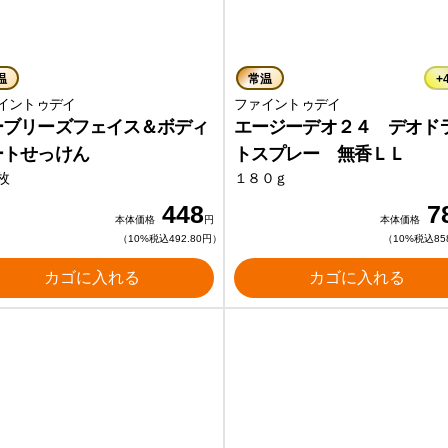
温
常温
+
イントゥデイ
ファイントゥデイ
ーブリーズフェイス＆ボディ
エージーデオ２４ デオド
ートせっけん
トスプレー 無香ＬＬ
枚
１８０ｇ
448
7
本体価格
円
本体価格
（10%税込492.80円）
（10%税込85
カゴに入れる
カゴに入れる