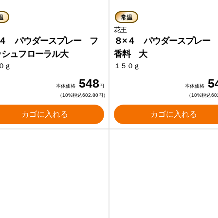
温
常温
花王
花王
×４ パウダースプレー フ
８×４ パウダースプレー
ッシュフローラル大
香料 大
０ｇ
１５０ｇ
548
5
本体価格
円
本体価格
（10%税込602.80円）
（10%税込60
カゴに入れる
カゴに入れる