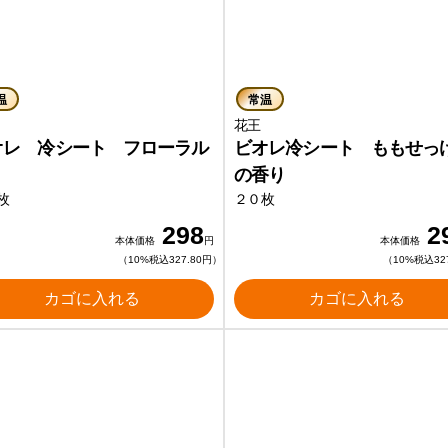
温
常温
花王
花王
オレ 冷シート フローラル
ビオレ冷シート ももせっ
の香り
枚
２０枚
298
2
本体価格
円
本体価格
（10%税込327.80円）
（10%税込32
カゴに入れる
カゴに入れる