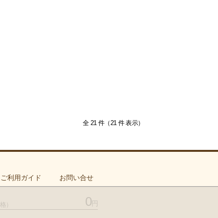
全 21 件（21 件 表示）
ご利用ガイド
お問い合せ
0
円
格）