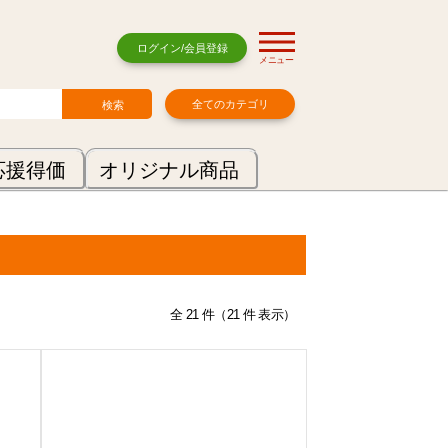
ログイン/会員登録
メニュー
全てのカテゴリ
応援得価
オリジナル商品
全 21 件（21 件 表示）