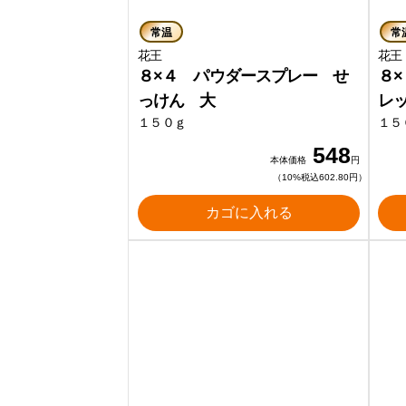
常温
常
花王
８×４ パウダースプレー せ
８
っけん 大
レ
１５０ｇ
１５
548
本体価格
円
（10%税込602.80円）
カゴに入れる