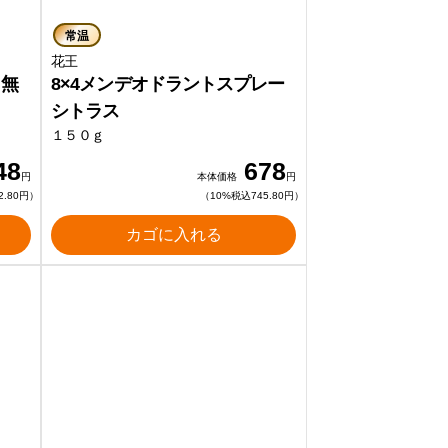
常温
花王
 無
8×4メンデオドラントスプレー
シトラス
１５０ｇ
48
678
円
本体価格
円
2.80円）
（10%税込745.80円）
カゴに入れる