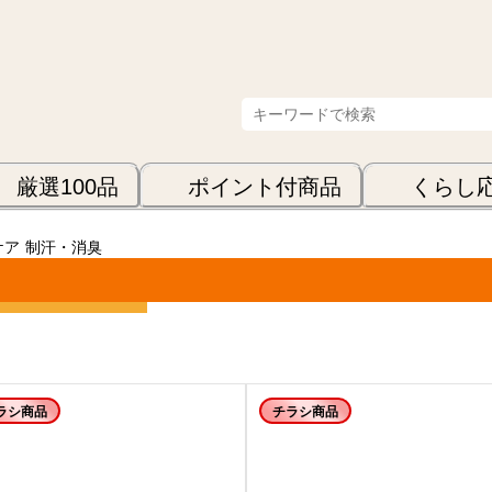
厳選100品
ポイント付商品
くらし
ケア
制汗・消臭
表示順
ラシ商品
チラシ商品