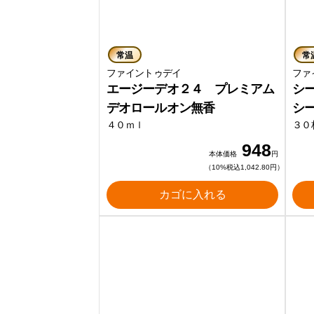
常温
常
ファイントゥデイ
ファ
エージーデオ２４ プレミアム
シ
デオロールオン無香
シ
４０ｍｌ
３０
948
本体価格
円
（10%税込1,042.80円）
カゴに入れる