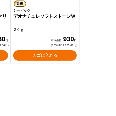
常温
シービック
クリ
デオナチュレソフトストーンＷ
２０ｇ
30
930
円
本体価格
円
3.00円）
（10%税込1,023.00円）
カゴに入れる