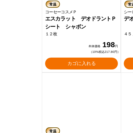
常温
常
コーセーコスメＰ
シ
エスカラット デオドラントＰ
デ
シート シャボン
１２枚
４５
198
本体価格
円
（10%税込217.80円）
カゴに入れる
常温