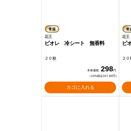
常温
常
花王
ビオレ 冷シート 無香料
ビ
２０枚
２０
298
本体価格
円
（10%税込327.80円）
カゴに入れる