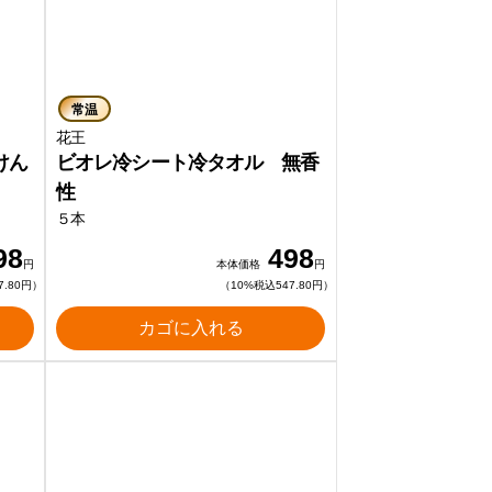
常温
花王
けん
ビオレ冷シート冷タオル 無香
性
５本
98
498
円
本体価格
円
7.80円）
（10%税込547.80円）
カゴに入れる