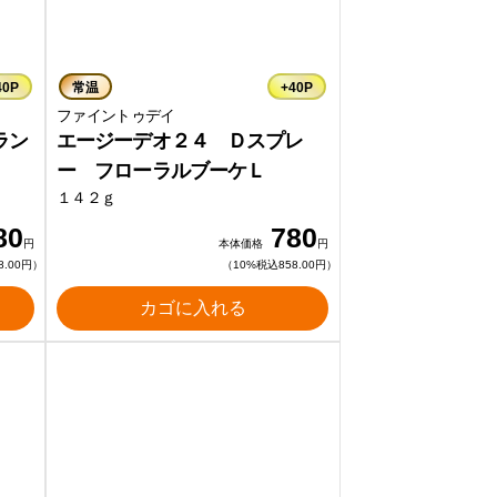
40P
常温
+40P
ファイントゥデイ
ラン
エージーデオ２４ Ｄスプレ
ー フローラルブーケＬ
１４２ｇ
80
780
円
本体価格
円
8.00円）
（10%税込858.00円）
カゴに入れる