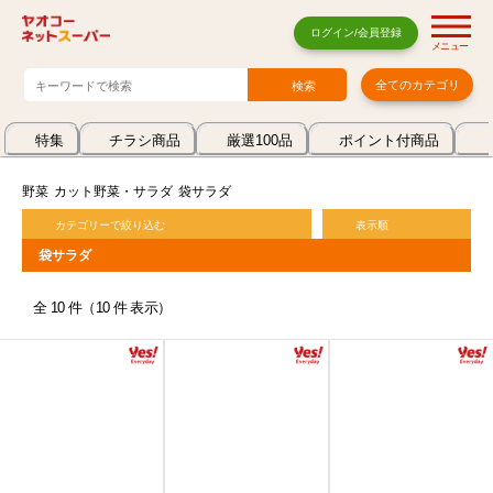
ログイン/会員登録
メニュー
全てのカテゴリ
特集
チラシ商品
厳選100品
ポイント付商品
野菜
カット野菜・サラダ
袋サラダ
カテゴリーで絞り込む
表示順
袋サラダ
全 10 件（10 件 表示）