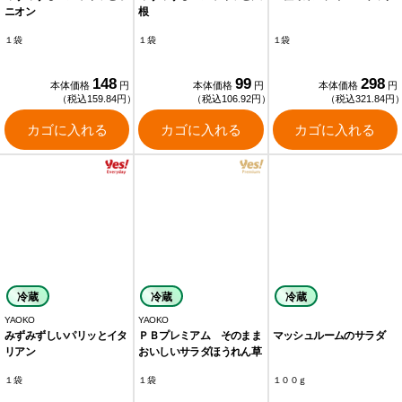
ニオン
根
１袋
１袋
１袋
148
99
298
本体価格
円
本体価格
円
本体価格
円
（税込159.84円）
（税込106.92円）
（税込321.84円
カゴに入れる
カゴに入れる
カゴに入れる
冷蔵
冷蔵
冷蔵
YAOKO
YAOKO
みずみずしいパリッとイタ
ＰＢプレミアム そのまま
マッシュルームのサラダ
リアン
おいしいサラダほうれん草
１袋
１袋
１００ｇ