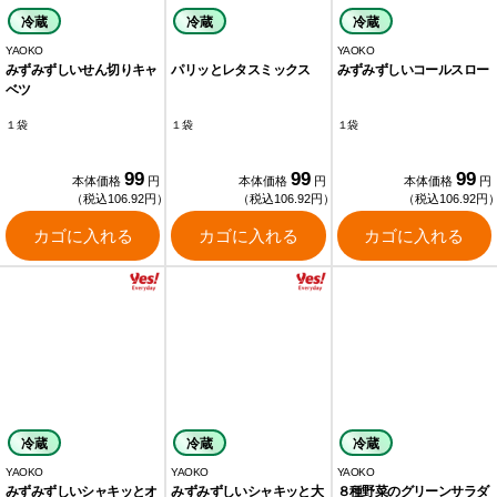
冷蔵
冷蔵
冷蔵
YAOKO
YAOKO
みずみずしいせん切りキャ
パリッとレタスミックス
みずみずしいコールスロー
ベツ
１袋
１袋
１袋
99
99
99
本体価格
円
本体価格
円
本体価格
円
（税込106.92円）
（税込106.92円）
（税込106.92円
カゴに入れる
カゴに入れる
カゴに入れる
冷蔵
冷蔵
冷蔵
YAOKO
YAOKO
YAOKO
みずみずしいシャキッとオ
みずみずしいシャキッと大
８種野菜のグリーンサラダ