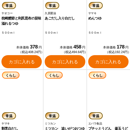
常温
常温
常温
ヤオコー
久原醤油
ヤマキ
枕崎鰹節と利尻昆布の旨味
あごだし入り白だし
めんつゆ
溢れるつゆ
５００ｍｌ
５００ｍｌ
５００ｍｌ
378
458
178
本体価格
円
本体価格
円
本体価格
円
（税込408.24円）
（税込494.64円）
（税込192.24円
カゴに入れる
カゴに入れる
カゴに入れる
くらし
くらし
くらし
常温
常温
常温
ヤマキ
ミツカン
エバラ食品
割烹白だし
ミツカン 追いがつおつゆ
プチッとうどん 釜玉うど