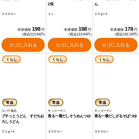
2倍
ん
５００ｍｌ
１Ｌ
２３ｇ×４
198
198
178
本体価格
円
本体価格
円
本体価格
円
（税込213.84円）
（税込213.84円）
（税込192.24円
カゴに入れる
カゴに入れる
カゴに入れる
くらし
くらし
くらし
常温
常温
常温
エバラ食品
キッコーマン
キッコーマン
プチッとうどん すだちお
香る一番だしそうめんつゆ
香る一番だしざるそばつゆ
ろしうどん
２２ｇ×４
３００ｍｌ
３００ｍｌ