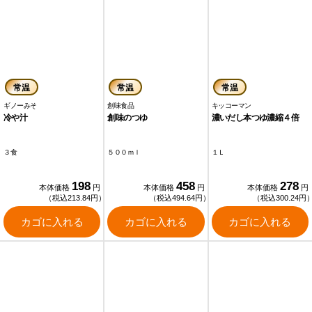
常温
常温
常温
ギノーみそ
創味食品
キッコーマン
冷や汁
創味のつゆ
濃いだし本つゆ濃縮４倍
３食
５００ｍｌ
１Ｌ
198
458
278
本体価格
円
本体価格
円
本体価格
円
（税込213.84円）
（税込494.64円）
（税込300.24円
カゴに入れる
カゴに入れる
カゴに入れる