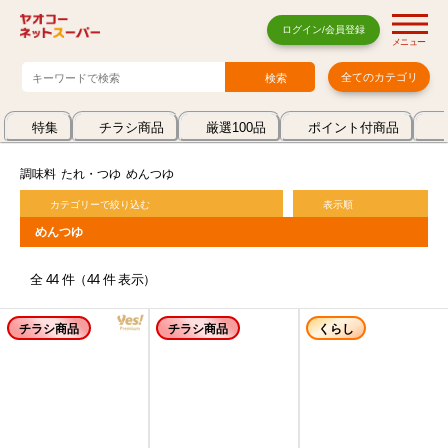
ログイン/会員登録
メニュー
全てのカテゴリ
特集
チラシ商品
厳選100品
ポイント付商品
調味料
たれ・つゆ
めんつゆ
カテゴリーで絞り込む
表示順
めんつゆ
全 44 件（44 件 表示）
チラシ商品
チラシ商品
くらし