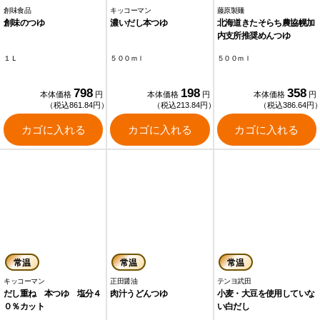
創味食品
キッコーマン
藤原製麺
創味のつゆ
濃いだし本つゆ
北海道きたそらち農協幌加
内支所推奨めんつゆ
１Ｌ
５００ｍｌ
５００ｍｌ
798
198
358
本体価格
円
本体価格
円
本体価格
円
（税込861.84円）
（税込213.84円）
（税込386.64円
カゴに入れる
カゴに入れる
カゴに入れる
常温
常温
常温
キッコーマン
正田醤油
テンヨ武田
だし重ね 本つゆ 塩分４
肉汁うどんつゆ
小麦・大豆を使用していな
０％カット
い白だし