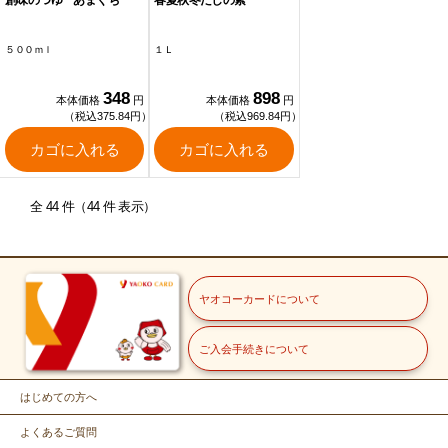
創味のつゆ あまくち
春夏秋冬だしの素
５００ｍｌ
１Ｌ
348
898
本体価格
円
本体価格
円
（税込375.84円）
（税込969.84円）
カゴに入れる
カゴに入れる
全 44 件（44 件 表示）
ヤオコーカードについて
ご入会手続きについて
はじめての方へ
よくあるご質問