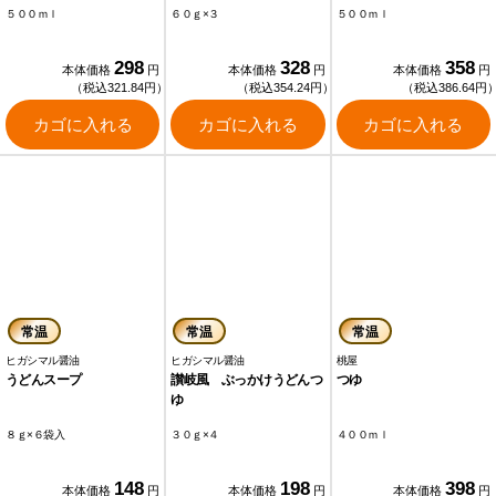
５００ｍｌ
６０ｇ×３
５００ｍｌ
298
328
358
本体価格
円
本体価格
円
本体価格
円
（税込321.84円）
（税込354.24円）
（税込386.64円
カゴに入れる
カゴに入れる
カゴに入れる
常温
常温
常温
ヒガシマル醤油
ヒガシマル醤油
桃屋
うどんスープ
讃岐風 ぶっかけうどんつ
つゆ
ゆ
８ｇ×６袋入
３０ｇ×４
４００ｍｌ
148
198
398
本体価格
円
本体価格
円
本体価格
円