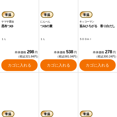
常温
常温
常温
ヤマサ醤油
にんべん
キッコーマン
昆布つゆ
つゆの素
旨みひろがる 香り白だし
１Ｌ
１Ｌ
５００ｍｌ
298
538
278
本体価格
円
本体価格
円
本体価格
円
（税込321.84円）
（税込581.04円）
（税込300.24円
カゴに入れる
カゴに入れる
カゴに入れる
常温
常温
常温