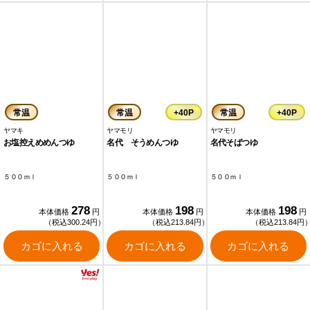
常温
常温
+40P
常温
+40P
ヤマキ
ヤマモリ
ヤマモリ
お塩控えめめんつゆ
名代 そうめんつゆ
名代そばつゆ
５００ｍｌ
５００ｍｌ
５００ｍｌ
278
198
198
本体価格
円
本体価格
円
本体価格
円
（税込300.24円）
（税込213.84円）
（税込213.84円
カゴに入れる
カゴに入れる
カゴに入れる