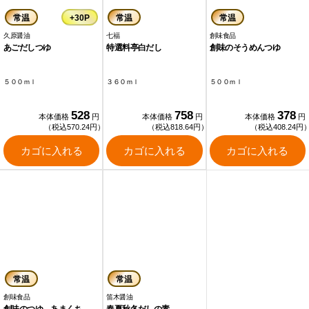
常温
+30P
常温
常温
久原醤油
七福
創味食品
あごだしつゆ
特選料亭白だし
創味のそうめんつゆ
５００ｍｌ
３６０ｍｌ
５００ｍｌ
528
758
378
本体価格
円
本体価格
円
本体価格
円
（税込570.24円）
（税込818.64円）
（税込408.24円
カゴに入れる
カゴに入れる
カゴに入れる
常温
常温
創味食品
笛木醤油