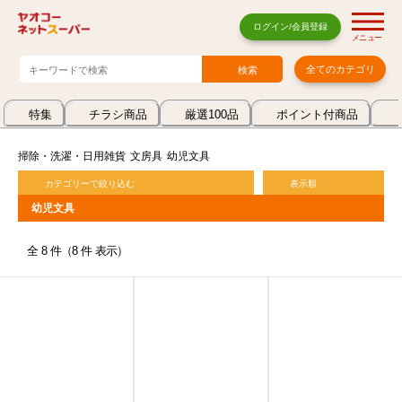
ログイン/会員登録
メニュー
全てのカテゴリ
特集
チラシ商品
厳選100品
ポイント付商品
掃除・洗濯・日用雑貨
文房具
幼児文具
カテゴリーで絞り込む
表示順
幼児文具
全 8 件（8 件 表示）