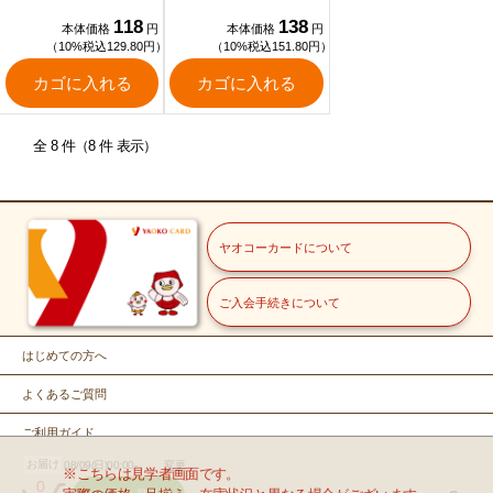
118
138
本体価格
円
本体価格
円
（10%税込129.80円）
（10%税込151.80円）
カゴに入れる
カゴに入れる
全 8 件（8 件 表示）
ヤオコーカードについて
ご入会手続きについて
はじめての方へ
よくあるご質問
ご利用ガイド
お届け
08/09(日)00:00-
変更
お問い合せ
※こちらは見学者画面です。
0