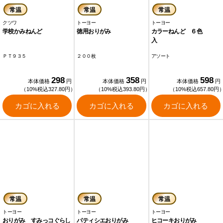
常温
常温
常温
クツワ
トーヨー
トーヨー
学校かみねんど
徳用おりがみ
カラーねんど ６色
ＰＴ９３５
２００枚
アソート
298
358
598
本体価格
円
本体価格
円
本体価格
円
（10%税込327.80円）
（10%税込393.80円）
（10%税込657.80円
カゴに入れる
カゴに入れる
カゴに入れる
常温
常温
常温
トーヨー
トーヨー
トーヨー
おりがみ すみっコぐらし
パティシエおりがみ
ヒコーキおりがみ