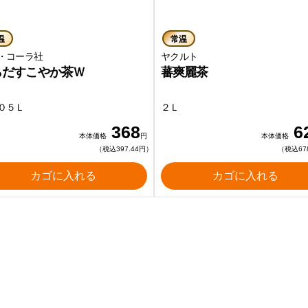
温
常温
・コーラ社
ヤクルト
らだすこやか茶Ｗ
蕃爽麗茶
０５Ｌ
２Ｌ
368
6
本体価格
円
本体価格
（税込397.44円）
（税込67
カゴに入れる
カゴに入れる