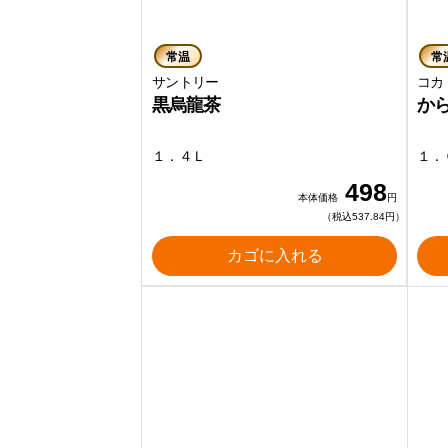
常温
常
サントリー
コカ
黒烏龍茶
か
１．４Ｌ
１．
498
本体価格
円
（税込537.84円）
カゴに入れる