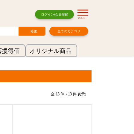
ログイン/会員登録
メニュー
全てのカテゴリ
応援得価
オリジナル商品
全 13 件（13 件 表示）