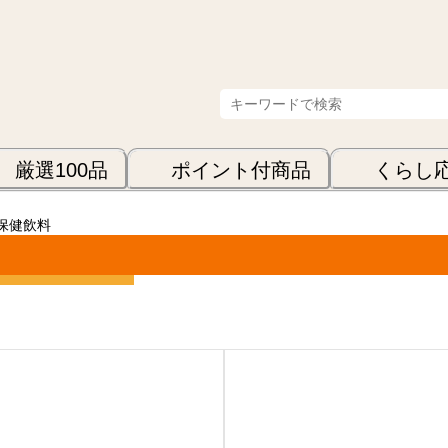
厳選100品
ポイント付商品
くらし
保健飲料
表示順