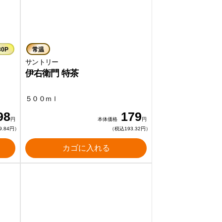
30P
常温
サントリー
伊右衛門 特茶
５００ｍｌ
98
179
円
本体価格
円
9.84円）
（税込193.32円）
カゴに入れる