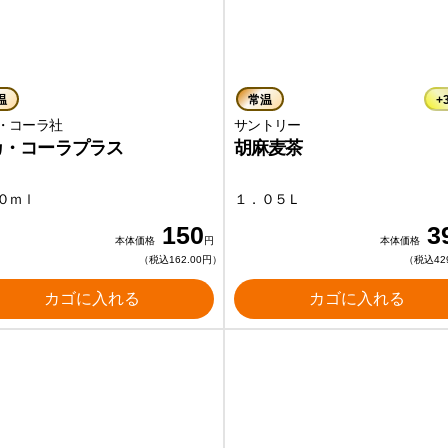
温
常温
+
・コーラ社
サントリー
カ・コーラプラス
胡麻麦茶
０ｍｌ
１．０５Ｌ
150
3
本体価格
円
本体価格
（税込162.00円）
（税込42
カゴに入れる
カゴに入れる