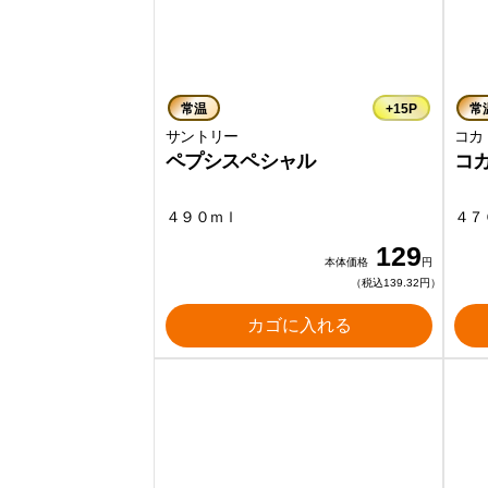
常温
+15P
常
サントリー
コカ
ペプシスペシャル
コ
４９０ｍｌ
４７
129
本体価格
円
（税込139.32円）
カゴに入れる