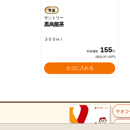
常温
サントリー
黒烏龍茶
３５０ｍｌ
155
本体価格
円
（税込167.40円）
カゴに入れる
ヤオコ
ご入会