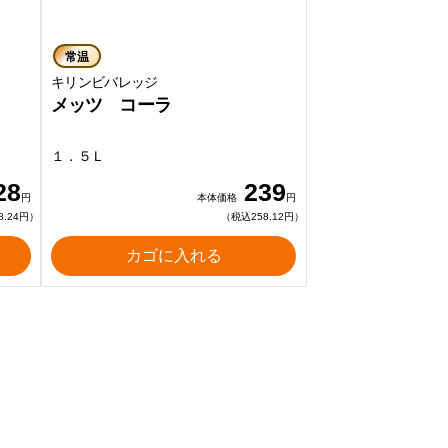
常温
キリンビバレッジ
メッツ コーラ
１．５Ｌ
28
239
円
本体価格
円
8.24円）
（税込258.12円）
カゴに入れる