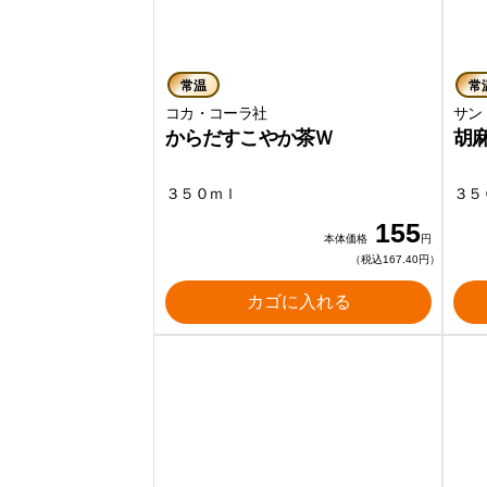
常温
常
コカ・コーラ社
サン
からだすこやか茶Ｗ
胡
３５０ｍｌ
３５
155
本体価格
円
（税込167.40円）
カゴに入れる