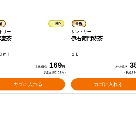
温
+15P
常温
トリー
サントリー
麻麦茶
伊右衛門特茶
０ｍｌ
１Ｌ
169
3
本体価格
円
本体価格
（税込182.52円）
（税込38
カゴに入れる
カゴに入れる