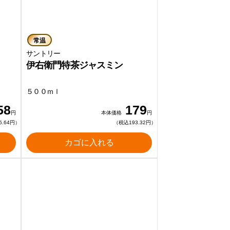
常温
サントリー
伊右衛門特茶ジャスミン
５００ｍｌ
58
179
円
本体価格
円
6.64円）
（税込193.32円）
カゴに入れる