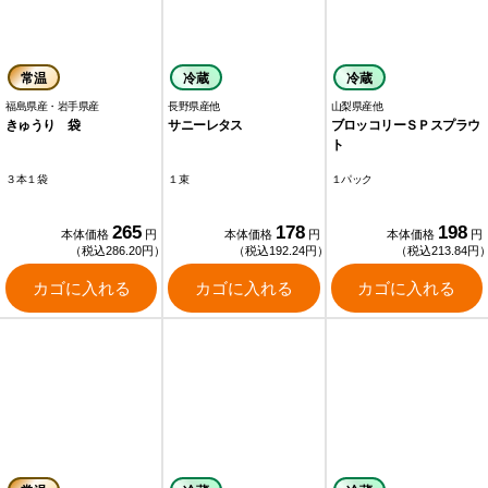
常温
冷蔵
冷蔵
福島県産・岩手県産
長野県産他
山梨県産他
きゅうり 袋
サニーレタス
ブロッコリーＳＰスプラウ
ト
３本１袋
１束
１パック
265
178
198
本体価格
円
本体価格
円
本体価格
円
（税込286.20円）
（税込192.24円）
（税込213.84円
カゴに入れる
カゴに入れる
カゴに入れる