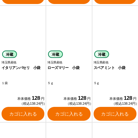
冷蔵
冷蔵
冷蔵
埼玉県産他
埼玉県産他
埼玉県産他
イタリアンパセリ 小袋
ローズマリー 小袋
スペアミント 小袋
１袋
５ｇ
５ｇ
128
128
128
本体価格
円
本体価格
円
本体価格
円
（税込138.24円）
（税込138.24円）
（税込138.24円
カゴに入れる
カゴに入れる
カゴに入れる