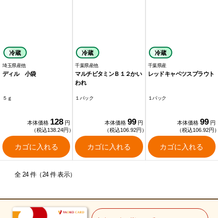
冷蔵
冷蔵
冷蔵
埼玉県産他
千葉県産他
千葉県産
ディル 小袋
マルチビタミンＢ１２かい
レッドキャベツスプラウト
われ
５ｇ
１パック
１パック
128
99
99
本体価格
円
本体価格
円
本体価格
円
（税込138.24円）
（税込106.92円）
（税込106.92円
カゴに入れる
カゴに入れる
カゴに入れる
全 24 件（24 件 表示）