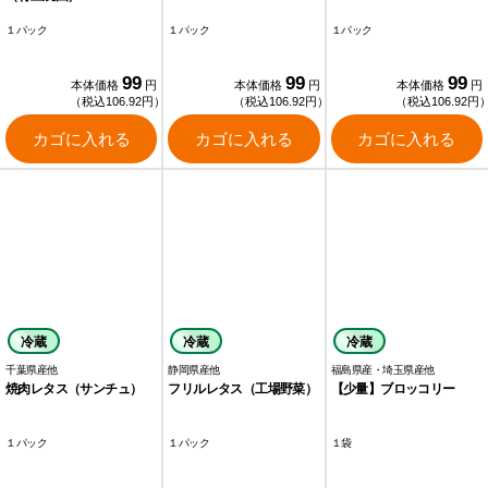
１パック
１パック
１パック
99
99
99
本体価格
円
本体価格
円
本体価格
円
（税込106.92円）
（税込106.92円）
（税込106.92円
カゴに入れる
カゴに入れる
カゴに入れる
冷蔵
冷蔵
冷蔵
千葉県産他
静岡県産他
福島県産・埼玉県産他
焼肉レタス（サンチュ）
フリルレタス（工場野菜）
【少量】ブロッコリー
１パック
１パック
１袋