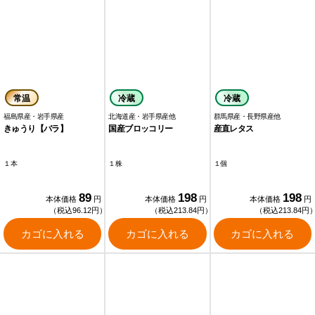
常温
冷蔵
冷蔵
福島県産・岩手県産
北海道産・岩手県産他
群馬県産・長野県産他
きゅうり【バラ】
国産ブロッコリー
産直レタス
１本
１株
１個
89
198
198
本体価格
円
本体価格
円
本体価格
円
（税込96.12円）
（税込213.84円）
（税込213.84円
カゴに入れる
カゴに入れる
カゴに入れる