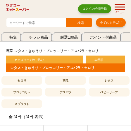
ログイン/会員登録
メニュー
全てのカテゴリ
特集
チラシ商品
厳選100品
ポイント付商品
野菜
レタス・きゅうり・ブロッコリー・アスパラ・セロリ
カテゴリーで絞り込む
表示順
レタス・きゅうり・ブロッコリー・アスパラ・セロリ
セロリ
胡瓜
レタス
ブロッコリ－
アスパラ
ベビーリーフ
スプラウト
全 24 件（24 件 表示）