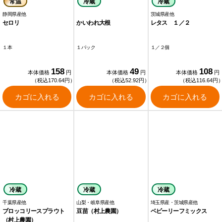
常温
冷蔵
冷蔵
静岡県産他
茨城県産他
セロリ
かいわれ大根
レタス １／２
１本
１パック
１／２個
158
49
108
本体価格
円
本体価格
円
本体価格
円
（税込170.64円）
（税込52.92円）
（税込116.64円
カゴに入れる
カゴに入れる
カゴに入れる
冷蔵
冷蔵
冷蔵
千葉県産他
山梨・岐阜県産他
埼玉県産・茨城県産他
ブロッコリースプラウト
豆苗（村上農園）
ベビーリーフミックス
（村上農園）