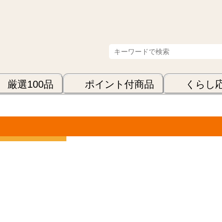
厳選100品
ポイント付商品
くらし
表示順