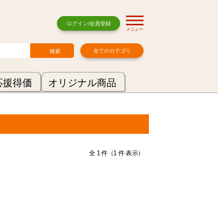
ログイン/会員登録
メニュー
全てのカテゴリ
応援得価
オリジナル商品
全 1 件（1 件 表示）