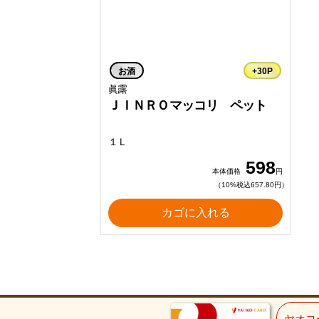
お酒
+30P
眞露
ＪＩＮＲＯマッコリ ペット
１Ｌ
598
本体価格
円
（10%税込657.80円）
カゴに入れる
ヤオコ