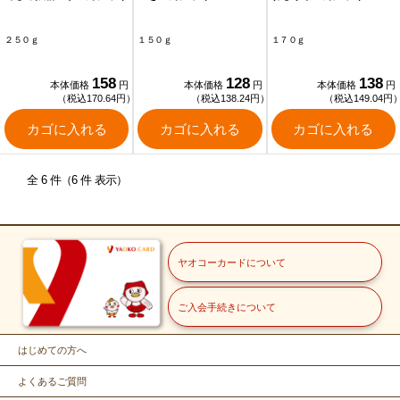
２５０ｇ
１５０ｇ
１７０ｇ
158
128
138
本体価格
円
本体価格
円
本体価格
円
（税込170.64円）
（税込138.24円）
（税込149.04円
カゴに入れる
カゴに入れる
カゴに入れる
全 6 件（6 件 表示）
ヤオコーカードについて
ご入会手続きについて
はじめての方へ
よくあるご質問