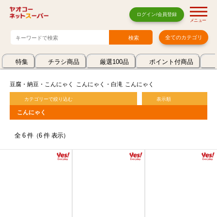
ログイン/会員登録
メニュー
全てのカテゴリ
特集
チラシ商品
厳選100品
ポイント付商品
豆腐・納豆・こんにゃく
こんにゃく・白滝
こんにゃく
カテゴリーで絞り込む
表示順
こんにゃく
全 6 件（6 件 表示）