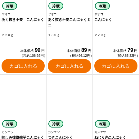
冷蔵
冷蔵
冷蔵
ヤオコー
ヤオコー
ヤオコー
あく抜き不要 こんにゃく
あく抜き不要こんにゃくミ
こんにゃく
ニ
２２０ｇ
１３０ｇ
２２０ｇ
99
89
79
本体価格
円
本体価格
円
本体価格
円
（税込106.92円）
（税込96.12円）
（税込85.32円
カゴに入れる
カゴに入れる
カゴに入れる
冷蔵
冷蔵
冷蔵
カンエツ
カンエツ
カンエツ
味しみ抜群生芋こんにゃく
つきこんにゃく
ねじり糸こんにゃく