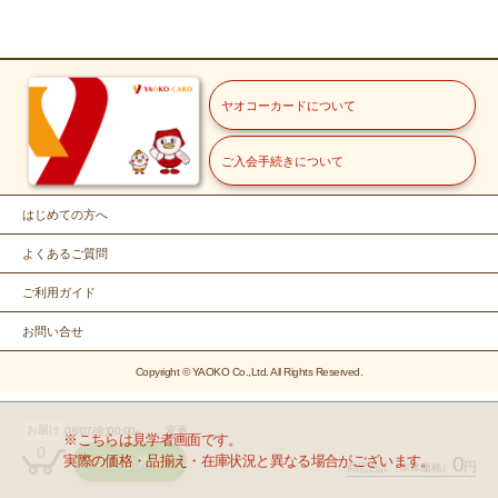
ヤオコーカードについて
ご入会手続きについて
はじめての方へ
よくあるご質問
ご利用ガイド
お問い合せ
Copyright © YAOKO Co.,Ltd. All Rights Reserved.
お届け
08/07(金)00:00-
変更
※こちらは見学者画面です。
0
実際の価格・品揃え・在庫状況と異なる場合がございます。
0
カゴを見る
円
商品合計
（本体価格）