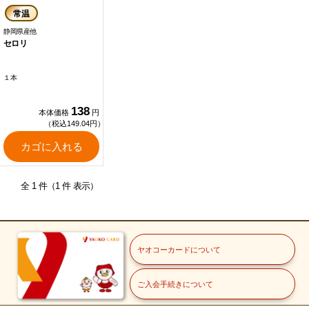
常温
静岡県産他
セロリ
１本
138
本体価格
円
（税込149.04円）
カゴに入れる
全 1 件（1 件 表示）
ヤオコーカードについて
ご入会手続きについて