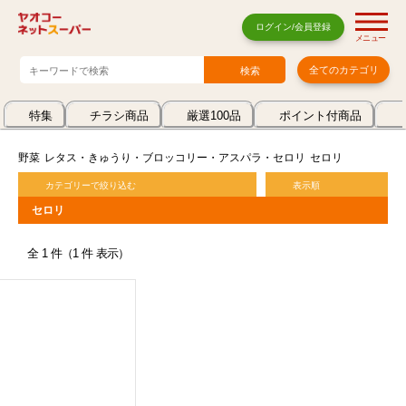
ログイン/会員登録
メニュー
全てのカテゴリ
特集
チラシ商品
厳選100品
ポイント付商品
野菜
レタス・きゅうり・ブロッコリー・アスパラ・セロリ
セロリ
カテゴリーで絞り込む
表示順
セロリ
全 1 件（1 件 表示）