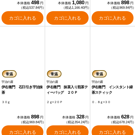
498
1,080
898
本体価格
円
本体価格
円
本体価格
円
（税込537.84円）
（税込1,166.40円）
（税込969.84円
カゴに入れる
カゴに入れる
カゴに入れる
常温
常温
常温
宇治の露
宇治の露
宇治の露
伊右衛門 石臼引き宇治抹
伊右衛門 抹茶入り煎茶テ
伊右衛門 インスタント緑
茶
ィーバッグ ２０Ｐ
茶スティック
３０ｇ
２ｇ×２０Ｐ
０．８ｇ×３０
898
328
628
本体価格
円
本体価格
円
本体価格
円
（税込969.84円）
（税込354.24円）
（税込678.24円
カゴに入れる
カゴに入れる
カゴに入れる