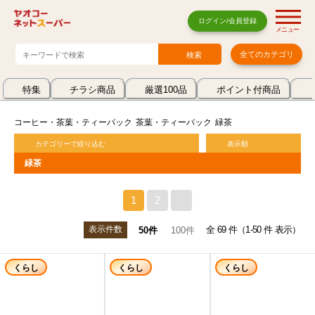
ログイン/会員登録
メニュー
全てのカテゴリ
特集
チラシ商品
厳選100品
ポイント付商品
コーヒー・茶葉・ティーパック
茶葉・ティーバック
緑茶
カテゴリーで絞り込む
表示順
緑茶
1
2
>
表示件数
全 69 件（1-50 件 表示）
50件
100件
くらし
くらし
くらし