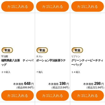
カゴに入れる
カゴに入れる
カゴに入れる
常温
常温
常温
宇治園
ネスレ
リプトン
福岡県産八女茶 ティーバ
ポーション宇治抹茶ラテ
グリーンティーピーチティ
ッグ
ーバッグ
２０袋入
７個入
１４袋入
648
198
298
本体価格
円
本体価格
円
本体価格
円
（税込699.84円）
（税込213.84円）
（税込321.84円
カゴに入れる
カゴに入れる
カゴに入れる