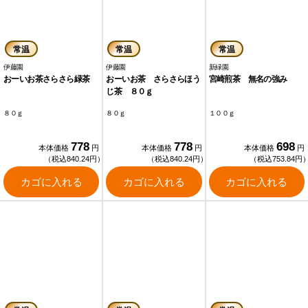
常温
常温
常温
伊藤園
伊藤園
新緑園
おーいお茶さらさら緑茶
おーいお茶 さらさらほう
宮崎煎茶 無名の強み
じ茶 ８０ｇ
８０ｇ
８０ｇ
１００ｇ
778
778
698
本体価格
円
本体価格
円
本体価格
円
（税込840.24円）
（税込840.24円）
（税込753.84円
カゴに入れる
カゴに入れる
カゴに入れる