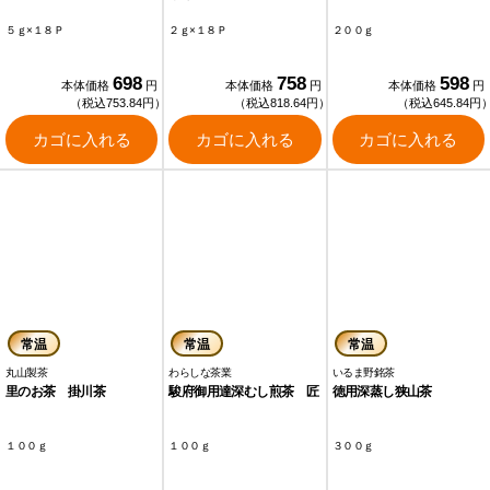
５ｇ×１８Ｐ
２ｇ×１８Ｐ
２００ｇ
698
758
598
本体価格
円
本体価格
円
本体価格
円
（税込753.84円）
（税込818.64円）
（税込645.84円
カゴに入れる
カゴに入れる
カゴに入れる
常温
常温
常温
丸山製茶
わらしな茶業
いるま野銘茶
里のお茶 掛川茶
駿府御用達深むし煎茶 匠
徳用深蒸し狭山茶
１００ｇ
１００ｇ
３００ｇ