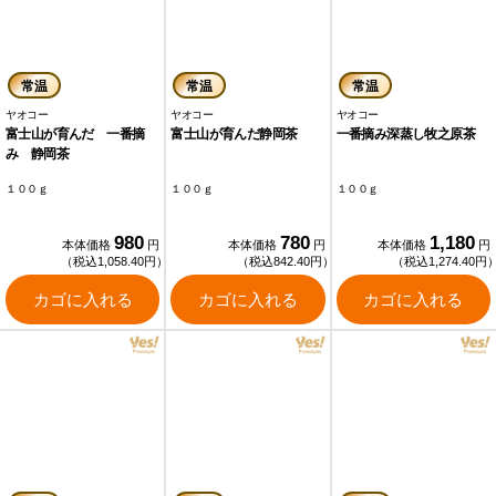
常温
常温
常温
ヤオコー
ヤオコー
ヤオコー
富士山が育んだ 一番摘
富士山が育んだ静岡茶
一番摘み深蒸し牧之原茶
み 静岡茶
１００ｇ
１００ｇ
１００ｇ
980
780
1,180
本体価格
円
本体価格
円
本体価格
円
（税込1,058.40円）
（税込842.40円）
（税込1,274.40円
カゴに入れる
カゴに入れる
カゴに入れる