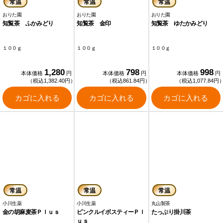
常温
常温
常温
おりた園
おりた園
おりた園
知覧茶 ふかみどり
知覧茶 金印
知覧茶 ゆたかみどり
１００ｇ
１００ｇ
１００ｇ
1,280
798
998
本体価格
円
本体価格
円
本体価格
円
（税込1,382.40円）
（税込861.84円）
（税込1,077.84円
カゴに入れる
カゴに入れる
カゴに入れる
常温
常温
常温
小川生薬
小川生薬
丸山製茶
金の胡麻麦茶Ｐｌｕｓ
ピンクルイボスティーＰｌ
たっぷり掛川茶
ｕｓ