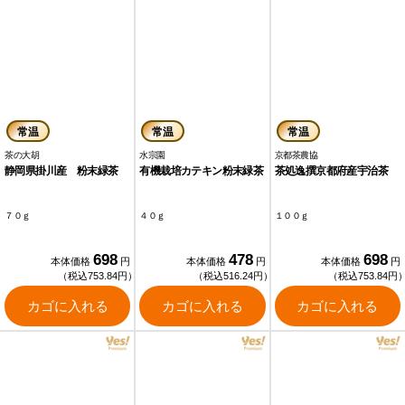
常温
常温
常温
茶の大胡
水宗園
京都茶農協
静岡県掛川産 粉末緑茶
有機栽培カテキン粉末緑茶
茶処逸撰京都府産宇治茶
７０ｇ
４０ｇ
１００ｇ
698
478
698
本体価格
円
本体価格
円
本体価格
円
（税込753.84円）
（税込516.24円）
（税込753.84円
カゴに入れる
カゴに入れる
カゴに入れる