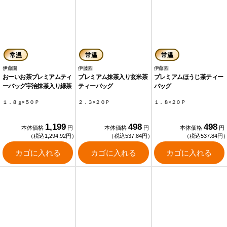
常温
常温
常温
伊藤園
伊藤園
伊藤園
おーいお茶プレミアムティ
プレミアム抹茶入り玄米茶
プレミアムほうじ茶ティー
ーバッグ宇治抹茶入り緑茶
ティーバッグ
バッグ
１．８ｇ×５０Ｐ
２．３×２０Ｐ
１．８×２０Ｐ
1,199
498
498
本体価格
円
本体価格
円
本体価格
円
（税込1,294.92円）
（税込537.84円）
（税込537.84円
カゴに入れる
カゴに入れる
カゴに入れる