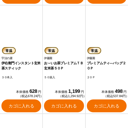
常温
常温
常温
宇治の露
伊藤園
伊藤園
伊右衛門インスタント玄米
お～いお茶プレミアムＴＢ
プレミアムティ―バッグ２
茶スティック
玄米茶５０Ｐ
０Ｐ
３０本入
５０袋入
２０Ｐ
628
1,199
498
本体価格
円
本体価格
円
本体価格
円
（税込678.24円）
（税込1,294.92円）
（税込537.84円
カゴに入れる
カゴに入れる
カゴに入れる