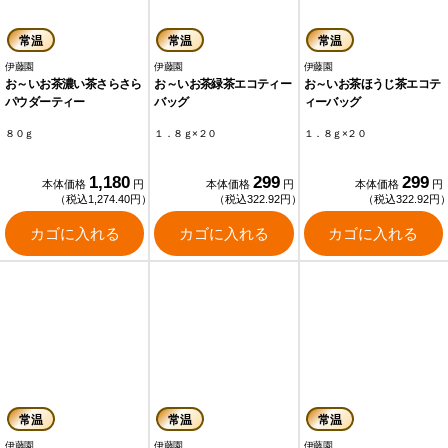
常温
常温
常温
伊藤園
伊藤園
伊藤園
お～いお茶濃い茶さらさら
お～いお茶緑茶エコティー
お～いお茶ほうじ茶エコテ
パウダーティー
バッグ
ィーバッグ
８０ｇ
１．８ｇ×２０
１．８ｇ×２０
1,180
299
299
本体価格
円
本体価格
円
本体価格
円
（税込1,274.40円）
（税込322.92円）
（税込322.92円
カゴに入れる
カゴに入れる
カゴに入れる
常温
常温
常温
伊藤園
伊藤園
伊藤園