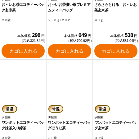
お～いお茶エコティーバッ
お～いお茶濃い茶プレミア
さらさらとける お～いお
グ玄米茶
ムティーバッグ
茶玄米茶
２０袋
２．０ｇ×２０Ｐ
４０ｇ
298
649
538
本体価格
円
本体価格
円
本体価格
円
（税込321.84円）
（税込700.92円）
（税込581.04円
カゴに入れる
カゴに入れる
カゴに入れる
常温
常温
常温
伊藤園
伊藤園
伊藤園
ワンポットエコティーバッ
ワンポットエコティーバッ
ワンポットエコティーバッ
グ抹茶入り緑茶
グほうじ茶
グ玄米茶
３０袋
３０袋
３０袋