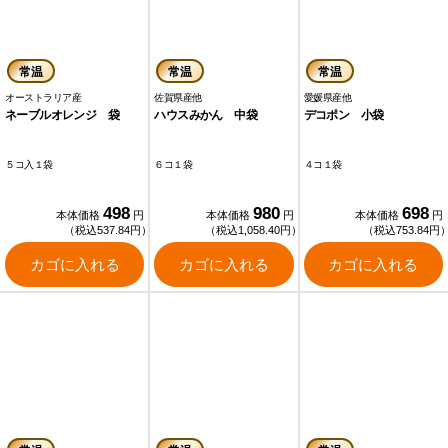
常温
常温
常温
オーストラリア産
佐賀県産他
愛媛県産他
ネーブルオレンジ 袋
ハウスみかん 中袋
デコポン 小袋
５コ入１袋
６コ１袋
４コ１袋
498
980
698
本体価格
円
本体価格
円
本体価格
円
（税込537.84円）
（税込1,058.40円）
（税込753.84円
カゴに入れる
カゴに入れる
カゴに入れる