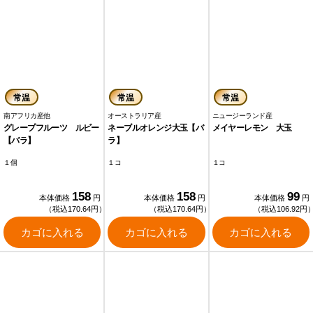
常温
常温
常温
南アフリカ産他
オーストラリア産
ニュージーランド産
グレープフルーツ ルビー
ネーブルオレンジ大玉【バ
メイヤーレモン 大玉
【バラ】
ラ】
１個
１コ
１コ
158
158
99
本体価格
円
本体価格
円
本体価格
円
（税込170.64円）
（税込170.64円）
（税込106.92円
カゴに入れる
カゴに入れる
カゴに入れる