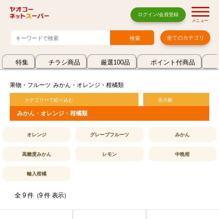
ログイン/会員登録
メニュー
全てのカテゴリ
特集
チラシ商品
厳選100品
ポイント付商品
果物・フルーツ
みかん・オレンジ・柑橘類
カテゴリーで絞り込む
表示順
みかん・オレンジ・柑橘類
オレンジ
グレープフルーツ
みかん
高糖度みかん
レモン
中晩柑
輸入柑橘
全 9 件（9 件 表示）