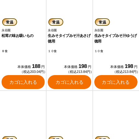
常温
常温
常温
永谷園
永谷園
永谷園
松茸の味お吸いもの
生みそタイプみそ汁あさげ
生みそタイプみそ汁ゆうげ
徳用
徳用
８食
１０食
１０食
188
198
198
本体価格
円
本体価格
円
本体価格
円
（税込203.04円）
（税込213.84円）
（税込213.84円
カゴに入れる
カゴに入れる
カゴに入れる