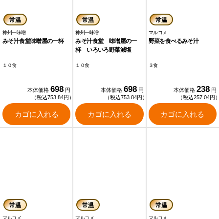
常温
常温
常温
神州一味噌
神州一味噌
マルコメ
みそ汁食堂味噌屋の一杯
みそ汁食堂 味噌屋の一
野菜を食べるみそ汁
杯 いろいろ野菜減塩
１０食
１０食
３食
698
698
238
本体価格
円
本体価格
円
本体価格
円
（税込753.84円）
（税込753.84円）
（税込257.04円
カゴに入れる
カゴに入れる
カゴに入れる
常温
常温
常温
マルコメ
マルコメ
マルコメ