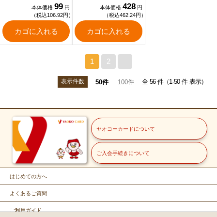
99
428
本体価格
円
本体価格
円
（税込106.92円）
（税込462.24円）
カゴに入れる
カゴに入れる
1
2
>
表示件数
全 56 件（1-50 件 表示）
50件
100件
ヤオコーカードについて
ご入会手続きについて
はじめての方へ
よくあるご質問
ご利用ガイド