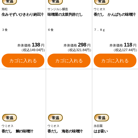
常温
常温
常温
旭松
サンジルシ醸造
ウミオス
生みそずいひきわり納豆汁
味噌屋の太鼓判赤だし
香だし かんぱちの味噌汁
３食
６食
７．８ｇ
138
298
118
本体価格
円
本体価格
円
本体価格
円
（税込149.04円）
（税込321.84円）
（税込127.44円
カゴに入れる
カゴに入れる
カゴに入れる
常温
常温
常温
ウミオス
ウミオス
永谷園
香だし 鯛の味噌汁
香だし 海老の味噌汁
はま吸い