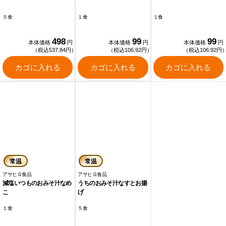
５食
１食
１食
498
99
99
本体価格
円
本体価格
円
本体価格
円
（税込537.84円）
（税込106.92円）
（税込106.92円
カゴに入れる
カゴに入れる
カゴに入れる
常温
常温
アサヒＧ食品
アサヒＧ食品
減塩いつものおみそ汁なめ
うちのおみそ汁なすとお揚
こ
げ
１食
５食