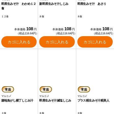
即席生みそ汁 わかめ１２
新即席生みそ汁しじみ
即席生みそ汁 あさり
食
１２食
８食
８食
108
108
108
本体価格
円
本体価格
円
本体価格
円
（税込116.64円）
（税込116.64円）
（税込116.64円
カゴに入れる
カゴに入れる
カゴに入れる
常温
常温
常温
マルコメ
マルコメ
マルコメ
築地魚がし横丁しじみ汁
即席生みそ汁減塩しじみ
プラス糀生みそ汁糀美人
３食
８食
６食