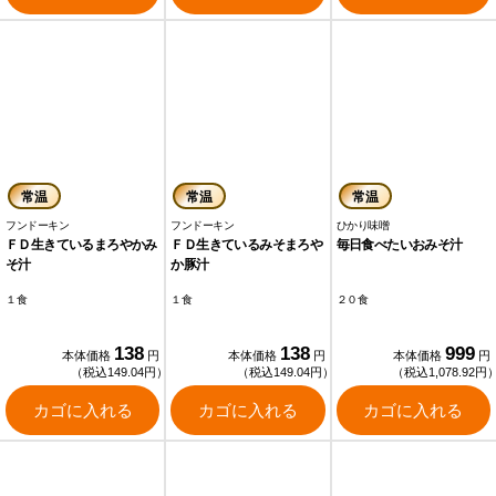
常温
常温
常温
フンドーキン
フンドーキン
ひかり味噌
ＦＤ生きているまろやかみ
ＦＤ生きているみそまろや
毎日食べたいおみそ汁
そ汁
か豚汁
１食
１食
２０食
138
138
999
本体価格
円
本体価格
円
本体価格
円
（税込149.04円）
（税込149.04円）
（税込1,078.92円
カゴに入れる
カゴに入れる
カゴに入れる