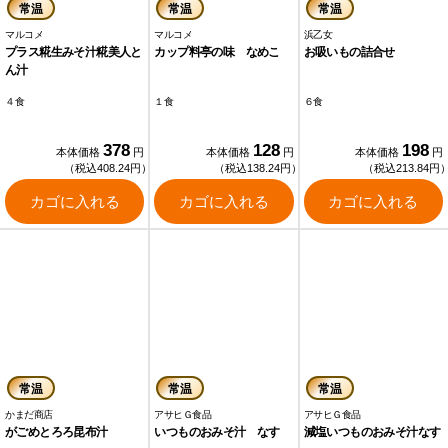
常温
常温
常温
マルコメ
マルコメ
浜乙女
プラス糀生みそ汁糀美人と
カップ料亭の味 なめこ
お吸いもの詰合せ
ん汁
４食
１食
６食
378
128
198
本体価格
円
本体価格
円
本体価格
円
（税込408.24円）
（税込138.24円）
（税込213.84円
カゴに入れる
カゴに入れる
カゴに入れる
常温
常温
常温
かまだ商店
アサヒＧ食品
アサヒＧ食品
がごめとろろ昆布汁
いつものおみそ汁 なす
減塩いつものおみそ汁なす