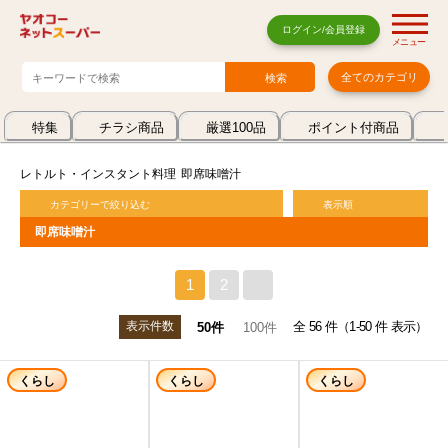
ログイン/会員登録
メニュー
全てのカテゴリ
特集
チラシ商品
厳選100品
ポイント付商品
レトルト・インスタント料理
即席味噌汁
カテゴリーで絞り込む
表示順
即席味噌汁
1
2
>
表示件数
全 56 件（1-50 件 表示）
50件
100件
くらし
くらし
くらし