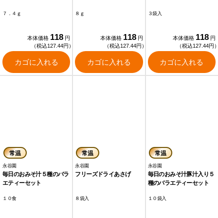
７．４ｇ
８ｇ
３袋入
118
118
118
本体価格
円
本体価格
円
本体価格
円
（税込127.44円）
（税込127.44円）
（税込127.44円
カゴに入れる
カゴに入れる
カゴに入れる
常温
常温
常温
永谷園
永谷園
永谷園
毎日のおみそ汁５種のバラ
フリーズドライあさげ
毎日のおみそ汁豚汁入り５
エティーセット
種のバラエティーセット
１０食
８袋入
１０袋入