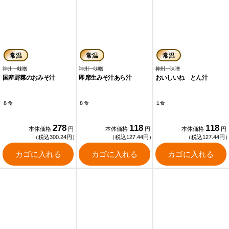
常温
常温
常温
神州一味噌
神州一味噌
神州一味噌
国産野菜のおみそ汁
即席生みそ汁あら汁
おいしいね とん汁
８食
８食
１食
278
118
118
本体価格
円
本体価格
円
本体価格
円
（税込300.24円）
（税込127.44円）
（税込127.44円
カゴに入れる
カゴに入れる
カゴに入れる