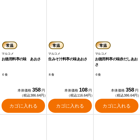
常温
常温
常温
マルコメ
マルコメ
マルコメ
お徳用料亭の味 あおさ
生みそ汁料亭の味あおさ
お徳用料亭の味赤だしあお
さ
６食
８食
６食
358
108
358
本体価格
円
本体価格
円
本体価格
円
（税込386.64円）
（税込116.64円）
（税込386.64円
カゴに入れる
カゴに入れる
カゴに入れる