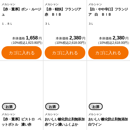
メルシャン
メルシャン
メルシャン
【赤・重厚】ボン・ルージ
【赤・軽快】フランジア
【白・やや辛口】フランジ
ュ
赤 ＢＩＢ
ア 白 ＢＩＢ
１．８Ｌ
３Ｌ
３Ｌ
1,658
2,380
2,380
本体価格
円
本体価格
円
本体価格
円
（10%税込1,823.80円）
（10%税込2,618.00円）
（10%税込2,618.00円
カゴに入れる
カゴに入れる
カゴに入れる
お酒
お酒
お酒
メルシャン
メルシャン
メルシャン
【赤・重厚】ビストロ ペ
おいしい酸化防止剤無添加
おいしい酸化防止剤無添加
ットボトル 濃い赤
赤ワイン濃いふくよか
白ワイン