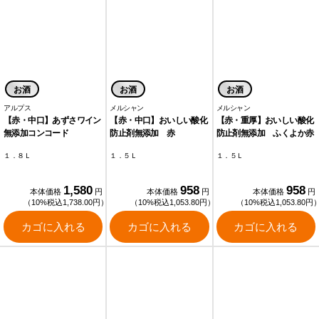
お酒
お酒
お酒
アルプス
メルシャン
メルシャン
【赤・中口】あずさワイン
【赤・中口】おいしい酸化
【赤・重厚】おいしい酸化
無添加コンコード
防止剤無添加 赤
防止剤無添加 ふくよか赤
１．８Ｌ
１．５Ｌ
１．５Ｌ
1,580
958
958
本体価格
円
本体価格
円
本体価格
円
（10%税込1,738.00円）
（10%税込1,053.80円）
（10%税込1,053.80円
カゴに入れる
カゴに入れる
カゴに入れる