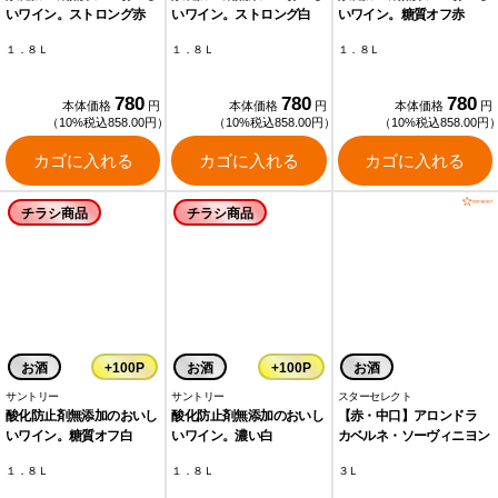
いワイン。ストロング赤
いワイン。ストロング白
いワイン。糖質オフ赤
１．８Ｌ
１．８Ｌ
１．８Ｌ
780
780
780
本体価格
円
本体価格
円
本体価格
円
（10%税込858.00円）
（10%税込858.00円）
（10%税込858.00円
カゴに入れる
カゴに入れる
カゴに入れる
チラシ商品
チラシ商品
お酒
+100P
お酒
+100P
お酒
サントリー
サントリー
スターセレクト
酸化防止剤無添加のおいし
酸化防止剤無添加のおいし
【赤・中口】アロンドラ
いワイン。糖質オフ白
いワイン。濃い白
カベルネ・ソーヴィニヨン
１．８Ｌ
１．８Ｌ
３Ｌ