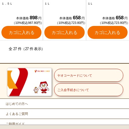
１．５Ｌ
１Ｌ
１Ｌ
898
658
658
本体価格
円
本体価格
円
本体価格
円
（10%税込987.80円）
（10%税込723.80円）
（10%税込723.80円
カゴに入れる
カゴに入れる
カゴに入れる
全 27 件（27 件 表示）
ヤオコーカードについて
ご入会手続きについて
はじめての方へ
よくあるご質問
ご利用ガイド