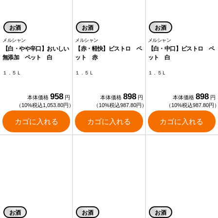
お酒
お酒
お酒
メルシャン
メルシャン
メルシャン
【白・やや辛口】おいしい
【赤・軽快】ビストロ ペ
【白・中口】ビストロ ペ
無添加 ペット 白
ット 赤
ット 白
１．５Ｌ
１．５Ｌ
１．５Ｌ
958
898
898
本体価格
円
本体価格
円
本体価格
円
（10%税込1,053.80円）
（10%税込987.80円）
（10%税込987.80円
カゴに入れる
カゴに入れる
カゴに入れる
お酒
お酒
お酒