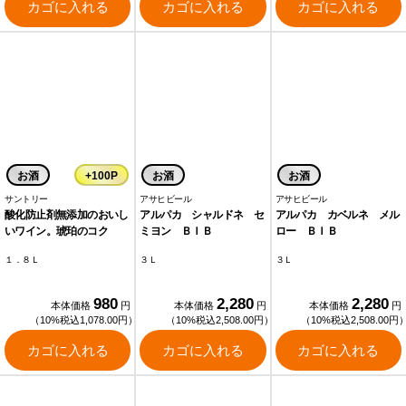
カゴに入れる
カゴに入れる
カゴに入れる
お酒
+100P
お酒
お酒
サントリー
アサヒビール
アサヒビール
酸化防止剤無添加のおいし
アルパカ シャルドネ セ
アルパカ カベルネ メル
いワイン。琥珀のコク
ミヨン ＢＩＢ
ロー ＢＩＢ
１．８Ｌ
３Ｌ
３Ｌ
980
2,280
2,280
本体価格
円
本体価格
円
本体価格
円
（10%税込1,078.00円）
（10%税込2,508.00円）
（10%税込2,508.00円
カゴに入れる
カゴに入れる
カゴに入れる