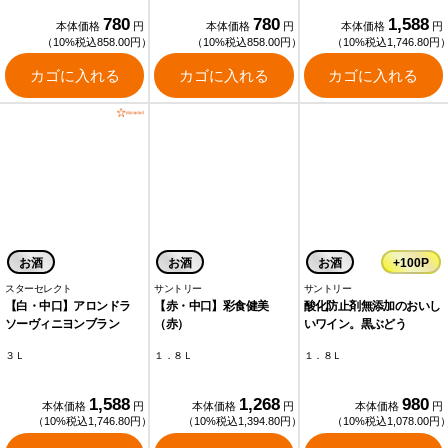
780
780
1,588
本体価格
円
本体価格
円
本体価格
円
（10%税込858.00円）
（10%税込858.00円）
（10%税込1,746.80円
カゴに入れる
カゴに入れる
カゴに入れる
お酒
お酒
お酒
+100P
スターセレクト
サントリー
サントリー
【白・中口】アロンドラ
【赤・中口】彩食健美
酸化防止剤無添加のおいし
ソーヴィニヨンブラン
（赤）
いワイン。黒ぶどう
３Ｌ
１．８Ｌ
１．８Ｌ
1,588
1,268
980
本体価格
円
本体価格
円
本体価格
円
（10%税込1,746.80円）
（10%税込1,394.80円）
（10%税込1,078.00円