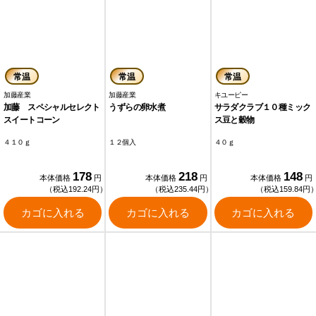
常温
常温
常温
加藤産業
加藤産業
キユーピー
加藤 スペシャルセレクト
うずらの卵水煮
サラダクラブ１０種ミック
スイートコーン
ス豆と穀物
４１０ｇ
１２個入
４０ｇ
178
218
148
本体価格
円
本体価格
円
本体価格
円
（税込192.24円）
（税込235.44円）
（税込159.84円
カゴに入れる
カゴに入れる
カゴに入れる