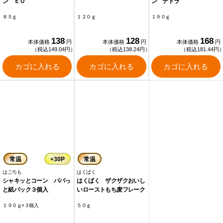
ン ＥＯ
ン テトラ
８５ｇ
１２０ｇ
１９０ｇ
138
128
168
本体価格
円
本体価格
円
本体価格
円
（税込149.04円）
（税込138.24円）
（税込181.44円
カゴに入れる
カゴに入れる
カゴに入れる
常温
+30P
常温
はごろも
はくばく
シャキッとコーン パパっ
はくばく ザクザクおいし
と紙パック３個入
いローストもち麦フレーク
１９０ｇ×３個入
５０ｇ