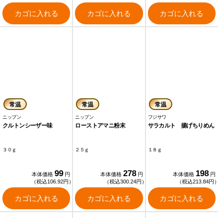
カゴに入れる
カゴに入れる
カゴに入れる
常温
常温
常温
ニップン
ニップン
フジサワ
クルトンシーザー味
ローストアマニ粉末
サラカルト 揚げちりめん
３０ｇ
２５ｇ
１８ｇ
99
278
198
本体価格
円
本体価格
円
本体価格
円
（税込106.92円）
（税込300.24円）
（税込213.84円
カゴに入れる
カゴに入れる
カゴに入れる