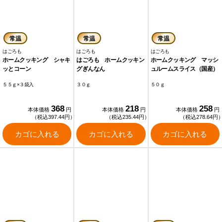
常温
常温
常温
はごろも
はごろも
はごろも
ホームクッキング シャキ
はごろも ホームクッキン
ホームクッキング マッシ
ッとコーン
グぎんなん
ュルームスライス（国産）
５５ｇ×３袋入
３０ｇ
５０ｇ
368
218
258
本体価格
円
本体価格
円
本体価格
円
（税込397.44円）
（税込235.44円）
（税込278.64円
カゴに入れる
カゴに入れる
カゴに入れる