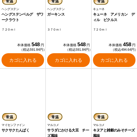
常温
常温
常温
ヘングステン
ヘングステン
キューネ
ヘングステンベルグ ザワ
ガーキンス
キューネ アメリカン デ
ークラウト
ィル ピクルス
７２０ｍｌ
３７０ｍｌ
７２０ｍｌ
548
548
458
本体価格
円
本体価格
円
本体価格
円
（税込591.84円）
（税込591.84円）
（税込494.64円
カゴに入れる
カゴに入れる
カゴに入れる
常温
常温
常温
マイセンファイン
マルコメ
マルコメ
サクサクたんぱく
サラダにかける大豆 チー
キヌアと雑穀のみそチーズ
ズ風味
風味