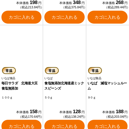
198
348
268
本体価格
円
本体価格
円
本体価格
円
（税込213.84円）
（税込375.84円）
（税込289.44円
カゴに入れる
カゴに入れる
カゴに入れる
常温
常温
常温
いなば食品
いなば
いなば食品
毎日サラダ 北海道大豆
食塩無添加北海道産ミック
いなば 減塩マッシュルー
食塩無添加
スビーンズ
ム
１００ｇ
５０ｇ
９０ｇ
158
128
188
本体価格
円
本体価格
円
本体価格
円
（税込170.64円）
（税込138.24円）
（税込203.04円
カゴに入れる
カゴに入れる
カゴに入れる