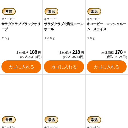
常温
常温
常温
キユーピー
キユーピー
キユーピー
サラダクラブブラックオリ
サラダクラブ北海道コーン
キユーピー マッシュルー
ーブ
ホール
ム スライス
２５ｇ
１００ｇ
９０ｇ
188
218
178
本体価格
円
本体価格
円
本体価格
円
（税込203.04円）
（税込235.44円）
（税込192.24円
カゴに入れる
カゴに入れる
カゴに入れる
常温
常温
常温
キユーピー
キユーピー
キユーピー