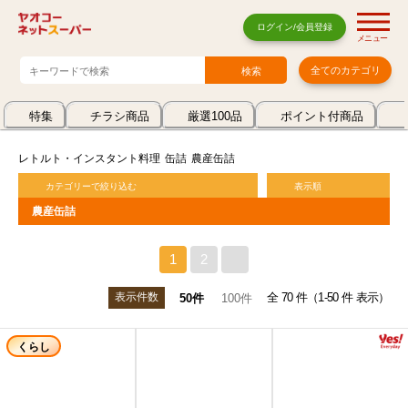
ログイン/会員登録
メニュー
全てのカテゴリ
特集
チラシ商品
厳選100品
ポイント付商品
レトルト・インスタント料理
缶詰
農産缶詰
カテゴリーで絞り込む
表示順
農産缶詰
1
2
>
表示件数
全 70 件（1-50 件 表示）
50件
100件
くらし