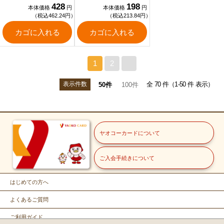
428
198
本体価格
円
本体価格
円
（税込462.24円）
（税込213.84円）
カゴに入れる
カゴに入れる
1
2
>
表示件数
全 70 件（1-50 件 表示）
50件
100件
ヤオコーカードについて
ご入会手続きについて
はじめての方へ
よくあるご質問
ご利用ガイド