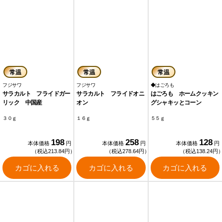
常温
常温
常温
フジサワ
フジサワ
◆はごろも
サラカルト フライドガー
サラカルト フライドオニ
はごろも ホームクッキン
リック 中国産
オン
グシャキッとコーン
３０ｇ
１６ｇ
５５ｇ
198
258
128
本体価格
円
本体価格
円
本体価格
円
（税込213.84円）
（税込278.64円）
（税込138.24円
カゴに入れる
カゴに入れる
カゴに入れる