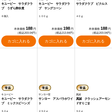
キユーピー サラダクラ
キユーピー サラダクラ
サラダクラブ ピクルス
ブ うずら卵水煮
ブ ヤングコーン
６個入
１００ｇ
４０ｇ
188
198
188
本体価格
円
本体価格
円
本体価格
円
（税込203.04円）
（税込213.84円）
（税込203.04円
カゴに入れる
カゴに入れる
カゴに入れる
常温
常温
常温
キユーピー
サンヨー堂
真誠
キユーピー サラダクラ
サンヨー アスパラホワイ
真誠 クラッシュアーモン
ブ ミックスビーンズ
ト
ドすりごま
５０ｇ
２５０ｇ
５０ｇ