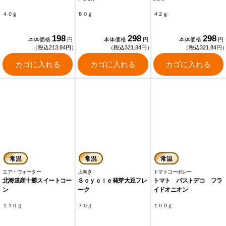
４０ｇ
８０ｇ
４２ｇ
198
298
298
本体価格
円
本体価格
円
本体価格
円
（税込213.84円）
（税込321.84円）
（税込321.84円
カゴに入れる
カゴに入れる
カゴに入れる
常温
常温
常温
エア・ウォーター
上向き
トマトコーポレー
北海道産十勝スイートコー
Ｓｏｙｃｌｅ発芽大豆フレ
トマト パストデコ フラ
ン
ーク
イドオニオン
１１０ｇ
７０ｇ
１００ｇ