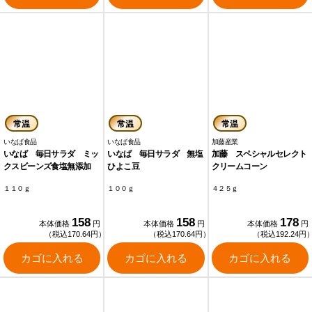
常温
常温
常温
いなば食品
いなば食品
加藤産業
いなば 毎日サラダ ミッ
いなば 毎日サラダ 無塩
加藤 スペシャルセレクト
クスビーンズ食塩無添加
ひよこ豆
クリームコーン
１１０ｇ
１００ｇ
４２５ｇ
158
158
178
本体価格
円
本体価格
円
本体価格
円
（税込170.64円）
（税込170.64円）
（税込192.24円
カゴに入れる
カゴに入れる
カゴに入れる