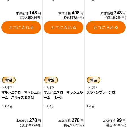
148
498
248
本体価格
円
本体価格
円
本体価格
円
（税込159.84円）
（税込537.84円）
（税込267.84円
カゴに入れる
カゴに入れる
カゴに入れる
常温
常温
常温
ウミオス
ウミオス
ニップン
マルハニチロ マッシュル
マルハニチロ マッシュル
クルトンプレーン味
ーム スライスＥＯＭ
ーム ホール
１８５ｇ
１８５ｇ
３０ｇ
278
278
99
本体価格
円
本体価格
円
本体価格
円
（税込300.24円）
（税込300.24円）
（税込106.92円