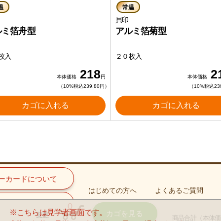
温
常温
貝印
ルミ箔舟型
アルミ箔菊型
枚入
２０枚入
218
2
本体価格
円
本体価格
（10%税込239.80円）
（10%税込23
カゴに入れる
カゴに入れる
ーカードについて
はじめての方へ
よくあるご質問
手続きについて
0
※こちらは見学者画面です。
カゴを見る
変更
商品合計
（本体価