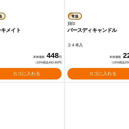
温
常温
貝印
ーキメイト
バースディキャンドル
２４本入
448
2
本体価格
円
本体価格
（10%税込492.80円）
（10%税込25
カゴに入れる
カゴに入れる