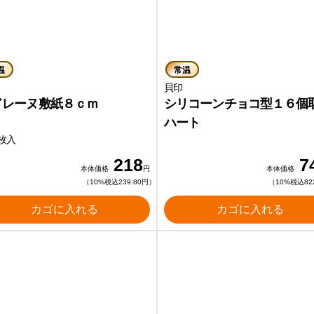
温
常温
貝印
貝印
ドレーヌ敷紙８ｃｍ
シリコーンチョコ型１６個
ハート
枚入
218
7
本体価格
円
本体価格
（10%税込239.80円）
（10%税込82
カゴに入れる
カゴに入れる