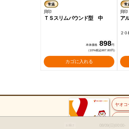
常温
常
貝印
貝印
ＴＳスリムパウンド型 中
ア
２０
898
本体価格
円
（10%税込987.80円）
カゴに入れる
ヤオコ
ご入会
08/09(日)00:00-
お届け