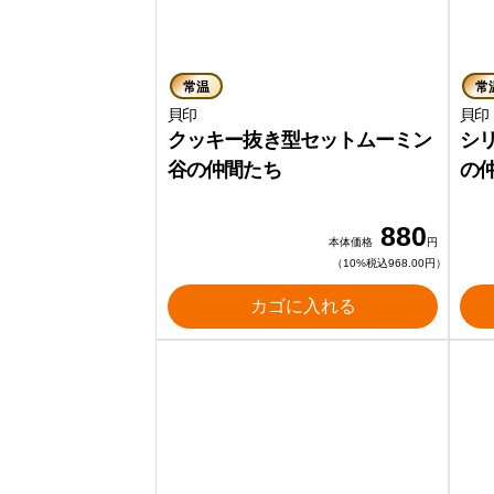
常温
常
貝印
クッキー抜き型セットムーミン
シ
谷の仲間たち
の
880
本体価格
円
（10%税込968.00円）
カゴに入れる