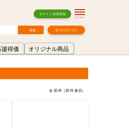
ログイン/会員登録
メニュー
全てのカテゴリ
応援得価
オリジナル商品
全 20 件（20 件 表示）