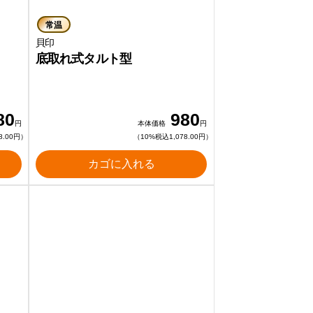
常温
貝印
底取れ式タルト型
80
980
円
本体価格
円
8.00円）
（10%税込1,078.00円）
カゴに入れる