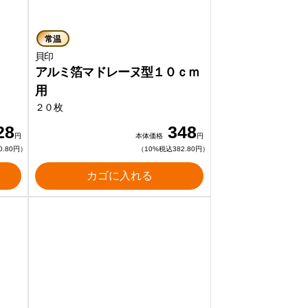
常温
貝印
アルミ箔マドレーヌ型１０ｃｍ
用
２０枚
28
348
円
本体価格
円
0.80円）
（10%税込382.80円）
カゴに入れる