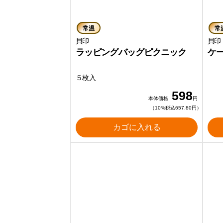
常温
常
貝印
貝印
ラッピングバッグピクニック
ケ
５枚入
598
本体価格
円
（10%税込657.80円）
カゴに入れる