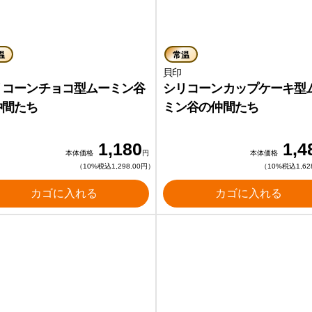
温
常温
貝印
貝印
リコーンチョコ型ムーミン谷
シリコーンカップケーキ型
仲間たち
ミン谷の仲間たち
1,180
1,4
本体価格
円
本体価格
（10%税込1,298.00円）
（10%税込1,62
カゴに入れる
カゴに入れる