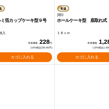
温
常温
貝印
ルミ箔カップケーキ型９号
ホールケーキ型 底取れ式
枚入
１８ｃｍ
228
1,2
本体価格
円
本体価格
（10%税込250.80円）
（10%税込1,40
カゴに入れる
カゴに入れる