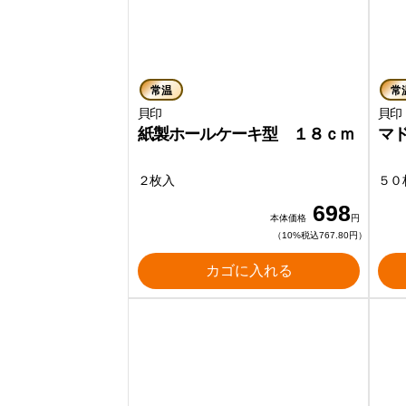
常温
常
貝印
紙製ホールケーキ型 １８ｃｍ
マ
２枚入
５０
698
本体価格
円
（10%税込767.80円）
カゴに入れる