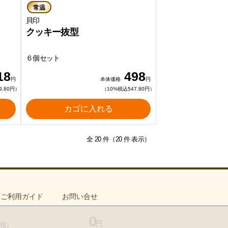
常温
貝印
クッキー抜型
６個セット
18
498
円
本体価格
円
9.80円）
（10%税込547.80円）
カゴに入れる
全 20 件（20 件 表示）
ご利用ガイド
お問い合せ
0
円
格）