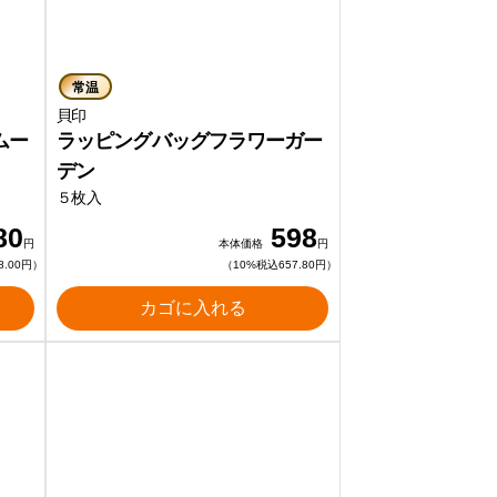
常温
貝印
ムー
ラッピングバッグフラワーガー
デン
５枚入
80
598
円
本体価格
円
8.00円）
（10%税込657.80円）
カゴに入れる