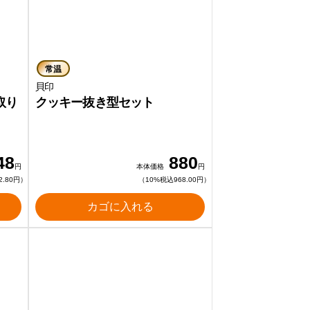
常温
貝印
取り
クッキー抜き型セット
48
880
円
本体価格
円
2.80円）
（10%税込968.00円）
カゴに入れる