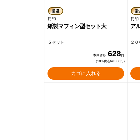
常温
常
貝印
貝印
紙製マフィン型セット大
ア
５セット
２０
628
本体価格
円
（10%税込690.80円）
カゴに入れる