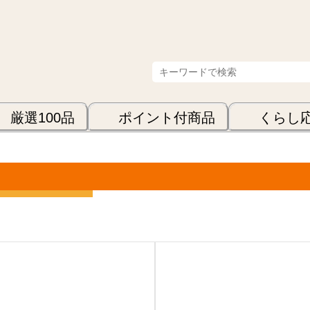
厳選100品
ポイント付商品
くらし
表示順