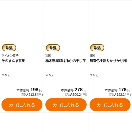
常温
常温
常温
ライオン菓子
壮関
壮関
そのまんま甘夏
栃木県産紅はるかの干し芋
無着色手割りかりかり梅
２５ｇ
４５ｇ
２８ｇ
198
278
178
本体価格
円
本体価格
円
本体価格
円
（税込213.84円）
（税込300.24円）
（税込192.24円
カゴに入れる
カゴに入れる
カゴに入れる