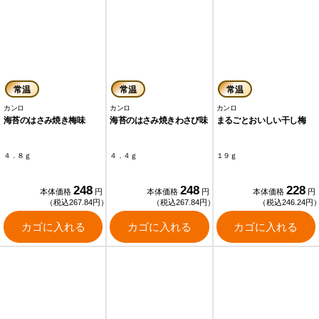
常温
常温
常温
カンロ
カンロ
カンロ
海苔のはさみ焼き梅味
海苔のはさみ焼きわさび味
まるごとおいしい干し梅
４．８ｇ
４．４ｇ
１９ｇ
248
248
228
本体価格
円
本体価格
円
本体価格
円
（税込267.84円）
（税込267.84円）
（税込246.24円
カゴに入れる
カゴに入れる
カゴに入れる