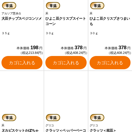
常温
常温
常温
アルソア慧央Ｇ
禾
禾
大豆チップスベジコンソメ
ひよこ豆クリスプスイート
ひよこ豆クリスプさつまい
コーン
も
３５ｇ
３０ｇ
３０ｇ
198
378
378
本体価格
円
本体価格
円
本体価格
円
（税込213.84円）
（税込408.24円）
（税込408.24円
カゴに入れる
カゴに入れる
カゴに入れる
常温
常温
常温
禾
グリコ
グリコ
ヌカビスケットかぼちゃ
クラッツ＜ペッパーベーコ
クラッツ＜枝豆＞