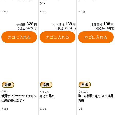
ン＞
４０ｇ
４２ｇ
４２ｇ
328
138
138
本体価格
円
本体価格
円
本体価格
円
（税込354.24円）
（税込149.04円）
（税込149.04円
カゴに入れる
カゴに入れる
カゴに入れる
常温
常温
常温
グリコ
くらこん
くらこん
糖質オフクラッツ＜チキン
さける昆布
塩こん部長のおしゃぶり昆
の黒胡椒仕立て＞
布梅
４２ｇ
１０ｇ
９ｇ