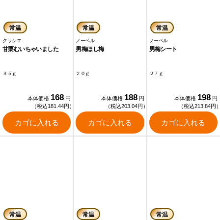
常温
常温
常温
クラシエ
ノーベル
ノーベル
甘栗むいちゃいました
男梅ほし梅
男梅シート
３５ｇ
２０ｇ
２７ｇ
168
188
198
本体価格
円
本体価格
円
本体価格
円
（税込181.44円）
（税込203.04円）
（税込213.84円
カゴに入れる
カゴに入れる
カゴに入れる
常温
常温
常温