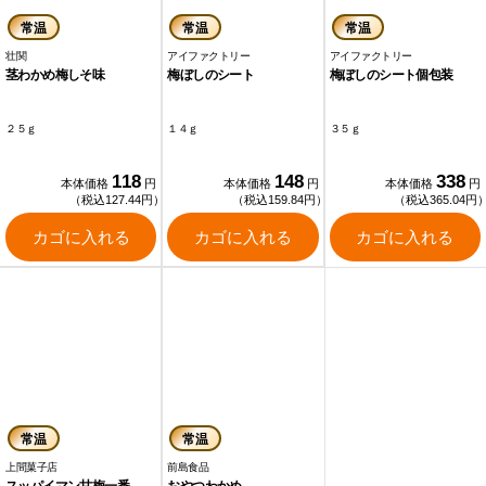
常温
常温
常温
壮関
アイファクトリー
アイファクトリー
茎わかめ梅しそ味
梅ぼしのシート
梅ぼしのシート個包装
２５ｇ
１４ｇ
３５ｇ
118
148
338
本体価格
円
本体価格
円
本体価格
円
（税込127.44円）
（税込159.84円）
（税込365.04円
カゴに入れる
カゴに入れる
カゴに入れる
常温
常温
上間菓子店
前島食品