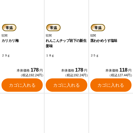
常温
常温
常温
壮関
壮関
壮関
カリカリ梅
れんこんチップ岩下の新生
茎わかめうす塩味
姜味
２９ｇ
１８ｇ
２５ｇ
178
178
118
本体価格
円
本体価格
円
本体価格
円
（税込192.24円）
（税込192.24円）
（税込127.44円
カゴに入れる
カゴに入れる
カゴに入れる