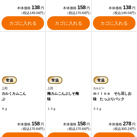
138
158
138
本体価格
円
本体価格
円
本体価格
円
（税込149.04円）
（税込170.64円）
（税込149.04円
カゴに入れる
カゴに入れる
カゴに入れる
常温
常温
常温
上田
上田
カルビー
カルくカムこん
梅カムこんぶしそ梅
ｍｉｉｎｏ そら豆しお
ぶ
味
味 たっぷりパック
８ｇ
１０ｇ
５３ｇ
158
158
278
本体価格
円
本体価格
円
本体価格
円
（税込170.64円）
（税込170.64円）
（税込300.24円