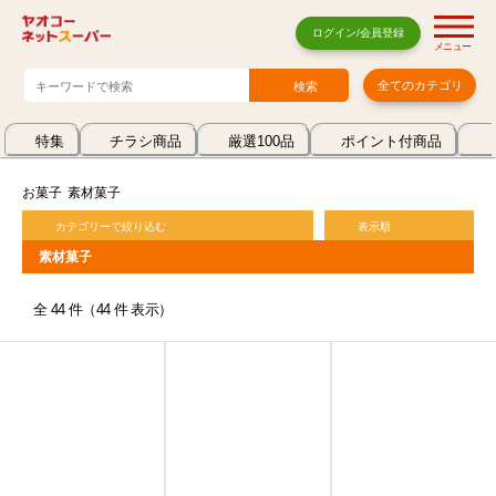
ログイン/会員登録
メニュー
全てのカテゴリ
特集
チラシ商品
厳選100品
ポイント付商品
お菓子
素材菓子
カテゴリーで絞り込む
表示順
素材菓子
全 44 件（44 件 表示）