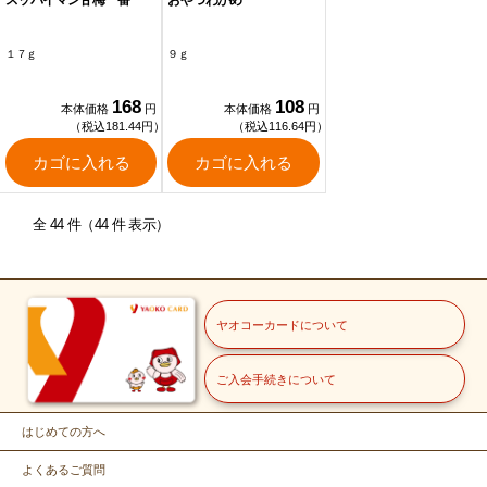
スッパイマン甘梅一番
おやつわかめ
１７ｇ
９ｇ
168
108
本体価格
円
本体価格
円
（税込181.44円）
（税込116.64円）
カゴに入れる
カゴに入れる
全 44 件（44 件 表示）
ヤオコーカードについて
ご入会手続きについて
はじめての方へ
よくあるご質問