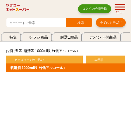
ログイン/会員登録
メニュー
全てのカテゴリ
特集
チラシ商品
厳選100品
ポイント付商品
お酒
清 酒
瓶清酒 1000ml以上(低アルコール）
カテゴリーで絞り込む
表示順
瓶清酒 1000ml以上(低アルコール）