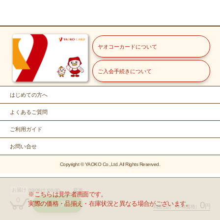
ヤオコーカードについて
ご入会手続きについて
はじめての方へ
よくあるご質問
ご利用ガイド
お問い合せ
Copyright © YAOKO Co.,Ltd. All Rights Reserved.
お届け
08/08(土)00:00-
変更
※こちらは見学者画面です。
0
実際の価格・品揃え・在庫状況と異なる場合がございます。
0
カゴを見る
円
商品合計
（本体価格）