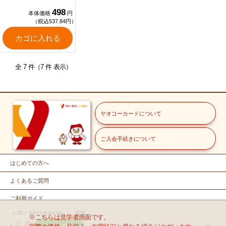
498
本体価格
円
（税込537.84円）
カゴに入れる
全 7 件（7 件 表示）
ヤオコーカードについて
ご入会手続きについて
はじめての方へ
よくあるご質問
ご利用ガイド
お届け
08/07(金)00:00-
変更
お問い合せ
※こちらは見学者画面です。
0