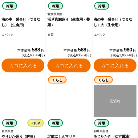
冷蔵
冷蔵
冷蔵
愛媛県産他
海の幸 盛合せ（つまな
活〆真鯛造り（生食用・養
海の幸 盛合せ（つまな
し）（生食用）
殖）
し）大（生食用）
１パック
６貫
１パック
588
588
980
本体価格
円
本体価格
円
本体価格
円
（税込635.04円）
（税込635.04円）
（税込1,058.40円
カゴに入れる
カゴに入れる
カゴに入れる
くらし
くらし
冷蔵
+10P
冷蔵
冷蔵
岩手県産
長崎県産他
やりいか造り（解凍）
北欧にしんマリネ
あじたたき（ゆず醤油）