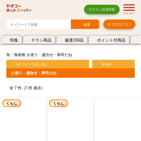
ログイン/会員登録
メニュー
全てのカテゴリ
特集
チラシ商品
厳選100品
ポイント付商品
魚・海産物
お造り・盛合せ・寿司だね
カテゴリーで絞り込む
表示順
お造り・盛合せ・寿司だね
全 7 件（7 件 表示）
くらし
くらし