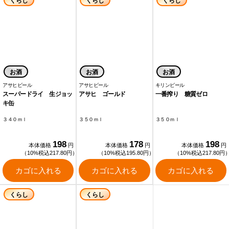
くらし
くらし
くらし
お酒
お酒
お酒
アサヒビール
アサヒビール
キリンビール
スーパードライ 生ジョッ
アサヒ ゴールド
一番搾り 糖質ゼロ
キ缶
３４０ｍｌ
３５０ｍｌ
３５０ｍｌ
198
178
198
本体価格
円
本体価格
円
本体価格
円
（10%税込217.80円）
（10%税込195.80円）
（10%税込217.80円
カゴに入れる
カゴに入れる
カゴに入れる
くらし
くらし