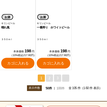
お酒
お酒
キリンビール
キリンビール
晴れ風
一番搾り ホワイトビール
３５０ｍｌ
３５０ｍｌ
198
198
本体価格
円
本体価格
円
（10%税込217.80円）
（10%税込217.80円）
カゴに入れる
カゴに入れる
1
2
3
>
表示件数
全 105 件（1-50 件 表示）
50件
100件