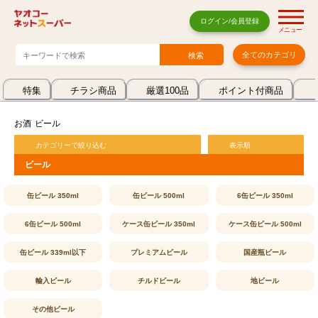
ログイン/会員登録
メニュー
全てのカテゴリ
特集
チラシ商品
厳選100品
ポイント付商品
お酒
ビール
カテゴリーで絞り込む
表示順
ビール
缶ビール 350ml
缶ビール 500ml
6缶ビール 350ml
6缶ビール 500ml
ケース缶ビール 350ml
ケース缶ビール 500ml
缶ビール 339ml以下
プレミアムビール
国産瓶ビール
輸入ビール
チルドビール
地ビール
その他ビール