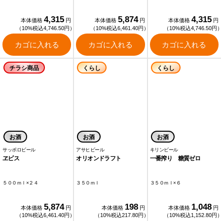
4,315
5,874
4,315
本体価格
円
本体価格
円
本体価格
円
（10%税込4,746.50円）
（10%税込6,461.40円）
（10%税込4,746.50円
カゴに入れる
カゴに入れる
カゴに入れる
チラシ商品
くらし
くらし
お酒
お酒
お酒
サッポロビール
アサヒビール
キリンビール
ヱビス
オリオンドラフト
一番搾り 糖質ゼロ
５００ｍｌ×２４
３５０ｍｌ
３５０ｍｌ×６
5,874
198
1,048
本体価格
円
本体価格
円
本体価格
円
（10%税込6,461.40円）
（10%税込217.80円）
（10%税込1,152.80円