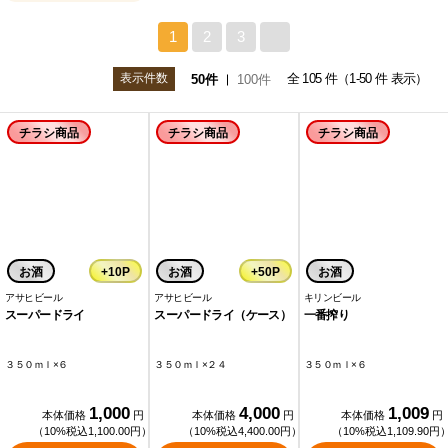
1
2
3
>
表示件数
全 105 件（1-50 件 表示）
50件
100件
チラシ商品
チラシ商品
チラシ商品
お酒
+10P
お酒
+50P
お酒
アサヒビール
アサヒビール
キリンビール
スーパードライ
スーパードライ（ケース）
一番搾り
３５０ｍｌ×６
３５０ｍｌ×２４
３５０ｍｌ×６
1,000
4,000
1,009
本体価格
円
本体価格
円
本体価格
円
（10%税込1,100.00円）
（10%税込4,400.00円）
（10%税込1,109.90円