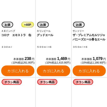
お酒
+40P
お酒
お酒
ＡＢインベブ
キリンビール
サントリー
コロナ エキストラ 缶
グッドエール
ザ・プレミアムモルツジャ
パニーズエール香るエール
３３０ｍｌ
５００ｍｌ×６
３５０ｍｌ×６
238
1,469
1,079
本体価格
円
本体価格
円
本体価格
円
（10%税込261.80円）
（10%税込1,615.90円）
（10%税込1,186.90円
カゴに入れる
カゴに入れる
カゴに入れる
チラシ商品
チラシ商品
チラシ商品