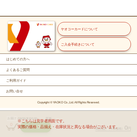
ヤオコーカードについて
ご入会手続きについて
はじめての方へ
よくあるご質問
ご利用ガイド
お問い合せ
Copyright © YAOKO Co.,Ltd. All Rights Reserved.
お届け
08/06(木)00:00-
変更
※こちらは見学者画面です。
0
実際の価格・品揃え・在庫状況と異なる場合がございます。
0
カゴを見る
円
商品合計
（本体価格）