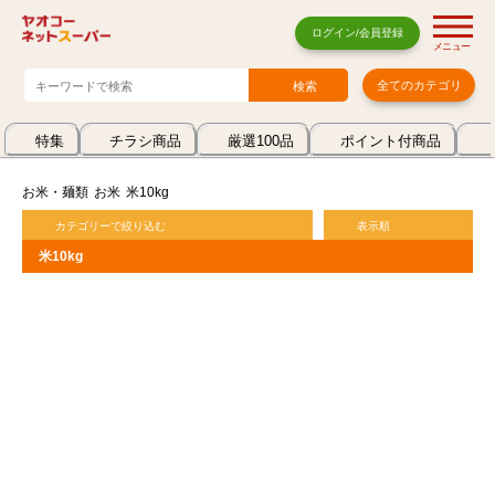
ログイン/会員登録
メニュー
全てのカテゴリ
特集
チラシ商品
厳選100品
ポイント付商品
お米・麺類
お米
米10kg
カテゴリーで絞り込む
表示順
米10kg