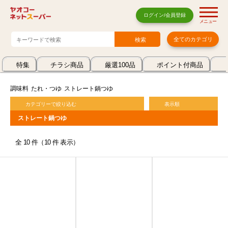
ログイン/会員登録
メニュー
全てのカテゴリ
特集
チラシ商品
厳選100品
ポイント付商品
調味料
たれ・つゆ
ストレート鍋つゆ
カテゴリーで絞り込む
表示順
ストレート鍋つゆ
全 10 件（10 件 表示）