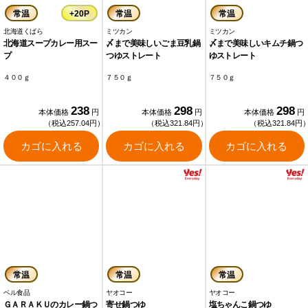
常温
+20P
常温
常温
北海道くばら
ミツカン
ミツカン
北海道スープカレー用スー
〆まで美味しいごま豆乳鍋
〆まで美味しいキムチ鍋つ
プ
つゆストレート
ゆストレート
４００ｇ
７５０ｇ
７５０ｇ
238
298
298
本体価格
円
本体価格
円
本体価格
円
（税込257.04円）
（税込321.84円）
（税込321.84円
カゴに入れる
カゴに入れる
カゴに入れる
常温
常温
常温
ベル食品
ヤオコー
ヤオコー
ＧＡＲＡＫＵのカレー鍋つ
寄せ鍋つゆ
塩ちゃんこ鍋つゆ