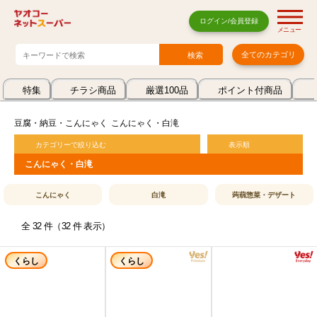
ログイン/会員登録
メニュー
全てのカテゴリ
特集
チラシ商品
厳選100品
ポイント付商品
豆腐・納豆・こんにゃく
こんにゃく・白滝
カテゴリーで絞り込む
表示順
こんにゃく・白滝
こんにゃく
白滝
蒟蒻惣菜・デザート
全 32 件（32 件 表示）
くらし
くらし