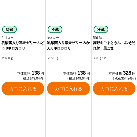
冷蔵
冷蔵
冷蔵
ヤオコー
ヤオコー
聖食品
乳酸菌入り寒天ゼリー ぶど
乳酸菌入り寒天ゼリー みか
高野山ごまとうふ みそだ
う 0キロカロリー
ん 0キロカロリー
れ付 黒ごま
２５０ｇ
２５０ｇ
７５ｇ×２
138
138
328
本体価格
円
本体価格
円
本体価格
円
（税込149.04円）
（税込149.04円）
（税込354.24円
カゴに入れる
カゴに入れる
カゴに入れる