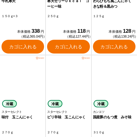
牛乳寒天
寒天ゼリー０ｋｃａｌ コ
わらびもち風こんにゃく
ーヒー味
きな粉＆黒みつ
１５０ｇ×３
２５０ｇ
１２５ｇ
338
118
128
本体価格
円
本体価格
円
本体価格
円
（税込365.04円）
（税込127.44円）
（税込138.24円
カゴに入れる
カゴに入れる
カゴに入れる
冷蔵
冷蔵
冷蔵
スターセレクト
スターセレクト
カンエツ
味付 玉こんにゃく
ピリ辛味 玉こんにゃく
国産豚のもつ煮 みそ味
２７０ｇ
２７０ｇ
３１０ｇ