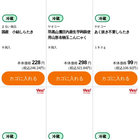
冷蔵
冷蔵
冷蔵
まるい食品
ヤオコー
ヤオコー
国産 小結しらたき
羽黒山麓庄内産生芋蒟蒻使
あく抜き不要しらたき
用山形名物玉こんにゃく
８個入
８個入
１８０ｇ
228
298
99
本体価格
円
本体価格
円
本体価格
円
（税込246.24円）
（税込321.84円）
（税込106.92円
カゴに入れる
カゴに入れる
カゴに入れる
冷蔵
冷蔵
冷蔵