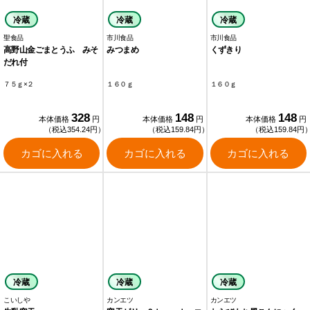
冷蔵
冷蔵
冷蔵
聖食品
市川食品
市川食品
高野山金ごまとうふ みそ
みつまめ
くずきり
だれ付
７５ｇ×２
１６０ｇ
１６０ｇ
328
148
148
本体価格
円
本体価格
円
本体価格
円
（税込354.24円）
（税込159.84円）
（税込159.84円
カゴに入れる
カゴに入れる
カゴに入れる
冷蔵
冷蔵
冷蔵
こいしや
カンエツ
カンエツ