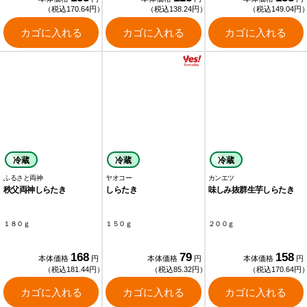
（税込170.64円）
（税込138.24円）
（税込149.04円
カゴに入れる
カゴに入れる
カゴに入れる
冷蔵
冷蔵
冷蔵
ふるさと両神
ヤオコー
カンエツ
秩父両神しらたき
しらたき
味しみ抜群生芋しらたき
１８０ｇ
１５０ｇ
２００ｇ
168
79
158
本体価格
円
本体価格
円
本体価格
円
（税込181.44円）
（税込85.32円）
（税込170.64円
カゴに入れる
カゴに入れる
カゴに入れる