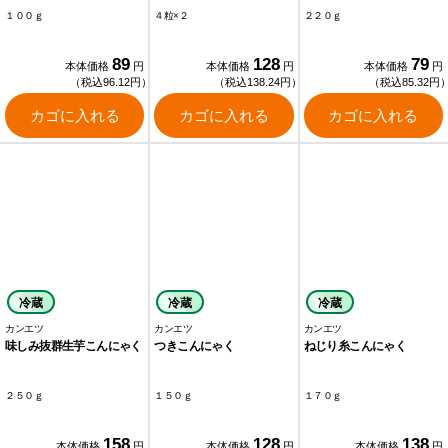
１００ｇ
４粒×２
２２０ｇ
89
128
79
本体価格
円
本体価格
円
本体価格
円
（税込96.12円）
（税込138.24円）
（税込85.32円
カゴに入れる
カゴに入れる
カゴに入れる
冷蔵
冷蔵
冷蔵
カンエツ
カンエツ
カンエツ
味しみ抜群生芋こんにゃく
つきこんにゃく
ねじり糸こんにゃく
２５０ｇ
１５０ｇ
１７０ｇ
158
128
138
本体価格
円
本体価格
円
本体価格
円