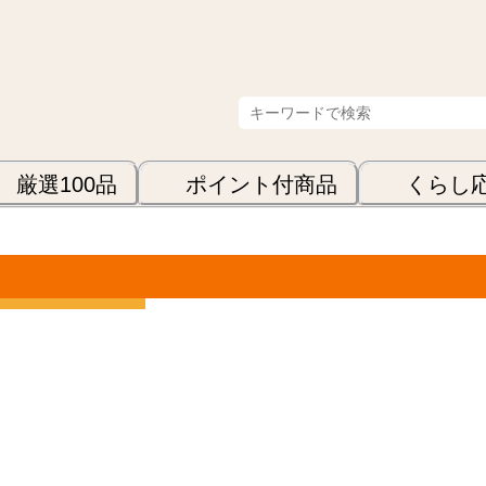
厳選100品
ポイント付商品
くらし
表示順