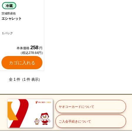
冷蔵
茨城県産他
エシャレット
１パック
258
本体価格
円
（税込278.64円）
カゴに入れる
全 1 件（1 件 表示）
ヤオコーカードについて
ご入会手続きについて