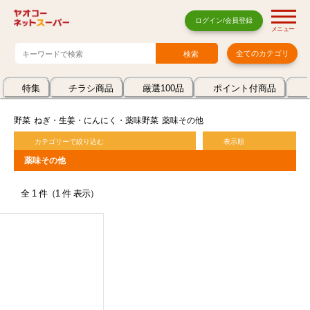
ログイン/会員登録
メニュー
全てのカテゴリ
特集
チラシ商品
厳選100品
ポイント付商品
野菜
ねぎ・生姜・にんにく・薬味野菜
薬味その他
カテゴリーで絞り込む
表示順
薬味その他
全 1 件（1 件 表示）