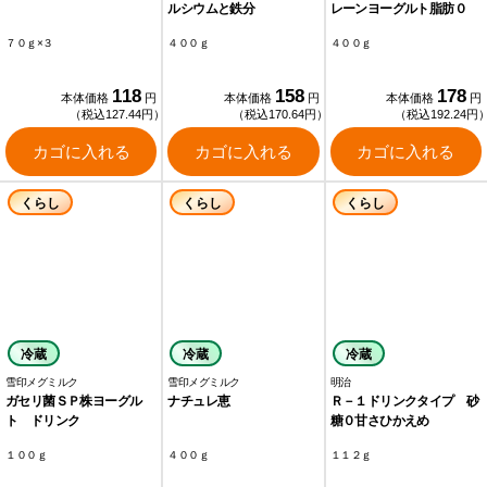
ルシウムと鉄分
レーンヨーグルト脂肪０
７０ｇ×３
４００ｇ
４００ｇ
118
158
178
本体価格
円
本体価格
円
本体価格
円
（税込127.44円）
（税込170.64円）
（税込192.24円
カゴに入れる
カゴに入れる
カゴに入れる
くらし
くらし
くらし
冷蔵
冷蔵
冷蔵
雪印メグミルク
雪印メグミルク
明治
ガセリ菌ＳＰ株ヨーグル
ナチュレ恵
Ｒ－１ドリンクタイプ 砂
ト ドリンク
糖０甘さひかえめ
１００ｇ
４００ｇ
１１２ｇ