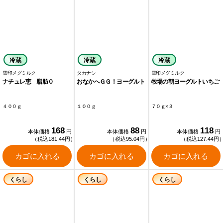
冷蔵
冷蔵
冷蔵
雪印メグミルク
タカナシ
雪印メグミルク
ナチュレ恵 脂肪０
おなかへＧＧ！ヨーグルト
牧場の朝ヨーグルトいちご
４００ｇ
１００ｇ
７０ｇ×３
168
88
118
本体価格
円
本体価格
円
本体価格
円
（税込181.44円）
（税込95.04円）
（税込127.44円
カゴに入れる
カゴに入れる
カゴに入れる
くらし
くらし
くらし