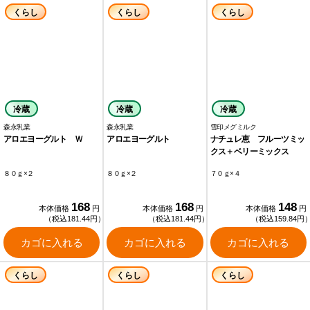
くらし
くらし
くらし
冷蔵
冷蔵
冷蔵
森永乳業
森永乳業
雪印メグミルク
アロエヨーグルト Ｗ
アロエヨーグルト
ナチュレ恵 フルーツミッ
クス＋ベリーミックス
８０ｇ×２
８０ｇ×２
７０ｇ×４
168
168
148
本体価格
円
本体価格
円
本体価格
円
（税込181.44円）
（税込181.44円）
（税込159.84円
カゴに入れる
カゴに入れる
カゴに入れる
くらし
くらし
くらし