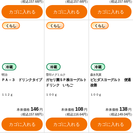
（税込157.68円）
（税込157.68円）
（税込157.68円
カゴに入れる
カゴに入れる
カゴに入れる
くらし
くらし
くらし
冷蔵
冷蔵
冷蔵
明治
雪印メグミルク
森永乳業
ＰＡ－３ ドリンクタイプ
ガセリ菌ＳＰ株ヨーグルト
ビヒダスヨーグルト 便通
ドリンク いちご
改善
１１２ｇ
１００ｇ
１００ｇ
146
108
138
本体価格
円
本体価格
円
本体価格
円
（税込157.68円）
（税込116.64円）
（税込149.04円
カゴに入れる
カゴに入れる
カゴに入れる