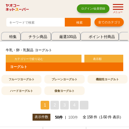
ログイン/会員登録
メニュー
全てのカテゴリ
特集
チラシ商品
厳選100品
ポイント付商品
牛乳・卵・乳製品
ヨーグルト
カテゴリーで絞り込む
表示順
ヨーグルト
フルーツヨーグルト
プレーンヨーグルト
機能性ヨーグルト
ハードヨーグルト
個食ヨーグルト
1
2
3
4
>
表示件数
全 158 件（1-50 件 表示）
50件
100件