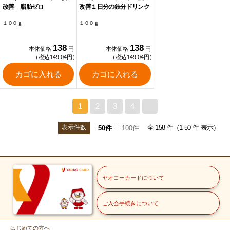
改善 脂肪ゼロ
改善１日分の鉄分ドリンク
１００ｇ
１００ｇ
138
138
本体価格
円
本体価格
円
（税込149.04円）
（税込149.04円）
カゴに入れる
カゴに入れる
1
2
3
4
>
表示件数
全 158 件（1-50 件 表示）
50件
100件
ヤオコーカードについて
ご入会手続きについて
はじめての方へ