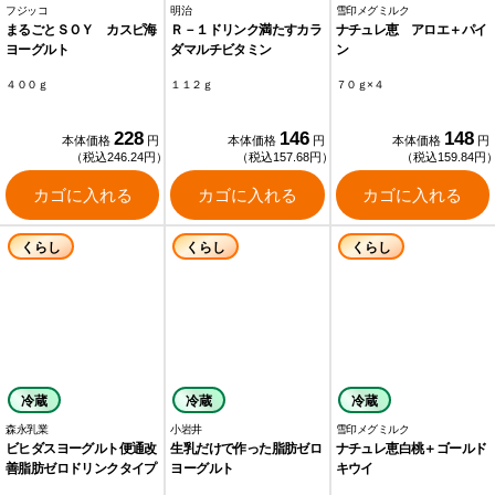
フジッコ
明治
雪印メグミルク
まるごとＳＯＹ カスピ海
Ｒ－１ドリンク満たすカラ
ナチュレ恵 アロエ＋パイ
ヨーグルト
ダマルチビタミン
ン
４００ｇ
１１２ｇ
７０ｇ×４
228
146
148
本体価格
円
本体価格
円
本体価格
円
（税込246.24円）
（税込157.68円）
（税込159.84円
カゴに入れる
カゴに入れる
カゴに入れる
くらし
くらし
くらし
冷蔵
冷蔵
冷蔵
森永乳業
小岩井
雪印メグミルク
ビヒダスヨーグルト便通改
生乳だけで作った脂肪ゼロ
ナチュレ恵白桃＋ゴールド
善脂肪ゼロドリンクタイプ
ヨーグルト
キウイ