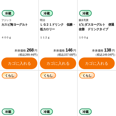
冷蔵
冷蔵
冷蔵
フジッコ
明治
森永乳業
カスピ海ヨーグルト
ＬＧ２１ドリンク 低糖・
ビヒダスヨーグルト 便通
低カロリー
改善 ドリンクタイプ
４００ｇ
１１２ｇ
１００ｇ
268
146
138
本体価格
円
本体価格
円
本体価格
円
（税込289.44円）
（税込157.68円）
（税込149.04円
カゴに入れる
カゴに入れる
カゴに入れる
くらし
くらし
くらし
冷蔵
冷蔵
冷蔵