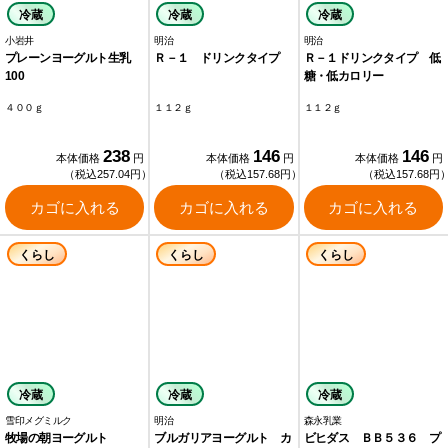
冷蔵
冷蔵
冷蔵
小岩井
明治
明治
プレーンヨーグルト生乳
Ｒ－１ ドリンクタイプ
Ｒ－１ドリンクタイプ 低
100
糖・低カロリー
４００ｇ
１１２ｇ
１１２ｇ
238
146
146
本体価格
円
本体価格
円
本体価格
円
（税込257.04円）
（税込157.68円）
（税込157.68円
カゴに入れる
カゴに入れる
カゴに入れる
くらし
くらし
くらし
冷蔵
冷蔵
冷蔵
雪印メグミルク
明治
森永乳業
牧場の朝ヨーグルト
ブルガリアヨーグルト カ
ビヒダス ＢＢ５３６ プ