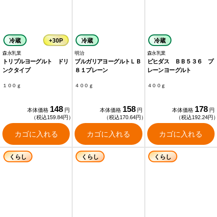
冷蔵
+30P
冷蔵
冷蔵
森永乳業
明治
森永乳業
トリプルヨーグルト ドリ
ブルガリアヨーグルトＬＢ
ビヒダス ＢＢ５３６ プ
ンクタイプ
８１プレーン
レーンヨーグルト
１００ｇ
４００ｇ
４００ｇ
148
158
178
本体価格
円
本体価格
円
本体価格
円
（税込159.84円）
（税込170.64円）
（税込192.24円
カゴに入れる
カゴに入れる
カゴに入れる
くらし
くらし
くらし