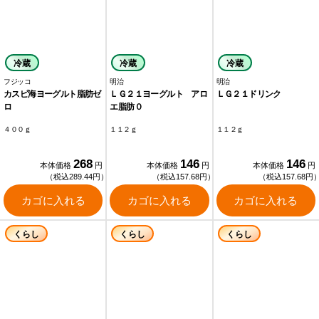
冷蔵
冷蔵
冷蔵
フジッコ
明治
明治
カスピ海ヨーグルト脂肪ゼ
ＬＧ２１ヨーグルト アロ
ＬＧ２１ドリンク
ロ
エ脂肪０
４００ｇ
１１２ｇ
１１２ｇ
268
146
146
本体価格
円
本体価格
円
本体価格
円
（税込289.44円）
（税込157.68円）
（税込157.68円
カゴに入れる
カゴに入れる
カゴに入れる
くらし
くらし
くらし