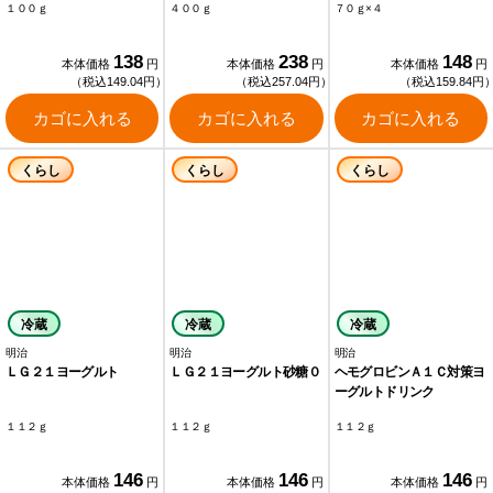
１００ｇ
４００ｇ
７０ｇ×４
138
238
148
本体価格
円
本体価格
円
本体価格
円
（税込149.04円）
（税込257.04円）
（税込159.84円
カゴに入れる
カゴに入れる
カゴに入れる
くらし
くらし
くらし
冷蔵
冷蔵
冷蔵
明治
明治
明治
ＬＧ２１ヨーグルト
ＬＧ２１ヨーグルト砂糖０
ヘモグロビンＡ１Ｃ対策ヨ
ーグルトドリンク
１１２ｇ
１１２ｇ
１１２ｇ
146
146
146
本体価格
円
本体価格
円
本体価格
円