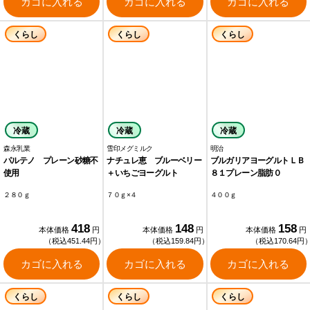
カゴに入れる
カゴに入れる
カゴに入れる
くらし
くらし
くらし
冷蔵
冷蔵
冷蔵
森永乳業
雪印メグミルク
明治
パルテノ プレーン砂糖不
ナチュレ恵 ブルーベリー
ブルガリアヨーグルトＬＢ
使用
＋いちごヨーグルト
８１プレーン脂肪０
２８０ｇ
７０ｇ×４
４００ｇ
418
148
158
本体価格
円
本体価格
円
本体価格
円
（税込451.44円）
（税込159.84円）
（税込170.64円
カゴに入れる
カゴに入れる
カゴに入れる
くらし
くらし
くらし