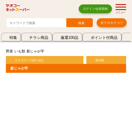
ログイン/会員登録
メニュー
全てのカテゴリ
特集
チラシ商品
厳選100品
ポイント付商品
野菜
いも類
新じゃが芋
カテゴリーで絞り込む
表示順
新じゃが芋