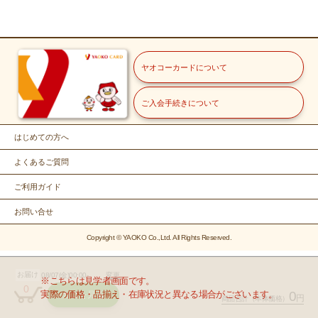
ヤオコーカードについて
ご入会手続きについて
はじめての方へ
よくあるご質問
ご利用ガイド
お問い合せ
Copyright © YAOKO Co.,Ltd. All Rights Reserved.
お届け
08/07(金)00:00-
変更
※こちらは見学者画面です。
0
実際の価格・品揃え・在庫状況と異なる場合がございます。
0
カゴを見る
円
商品合計
（本体価格）