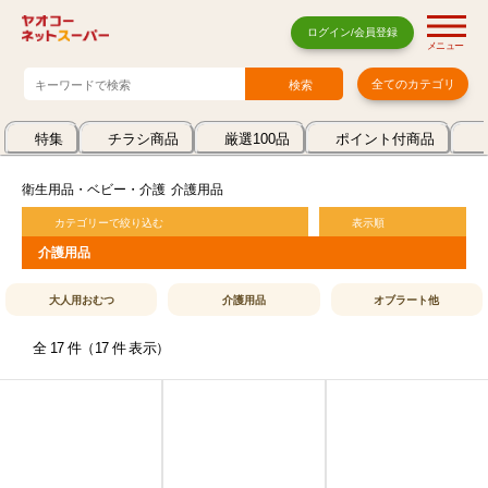
ログイン/会員登録
メニュー
全てのカテゴリ
特集
チラシ商品
厳選100品
ポイント付商品
衛生用品・ベビー・介護
介護用品
カテゴリーで絞り込む
表示順
介護用品
大人用おむつ
介護用品
オブラート他
全 17 件（17 件 表示）