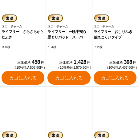
常温
常温
常温
ユニ・チャーム
ユニ・チャーム
ユニ・チャーム
ライフリー さらさらから
ライフリー 一晩中安心
ライフリー おしりふき
だふき
尿とりパッド スーパー
破れにくいタイプ
３０枚
１４枚
７２枚
458
1,428
398
本体価格
円
本体価格
円
本体価格
円
（10%税込503.80円）
（10%税込1,570.80円）
（10%税込437.80円
カゴに入れる
カゴに入れる
カゴに入れる
常温
常温
常温