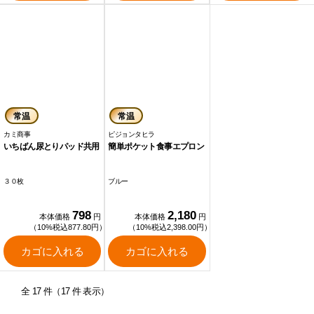
常温
常温
カミ商事
ピジョンタヒラ
いちばん尿とりパッド共用
簡単ポケット食事エプロン
３０枚
ブルー
798
2,180
本体価格
円
本体価格
円
（10%税込877.80円）
（10%税込2,398.00円）
カゴに入れる
カゴに入れる
全 17 件（17 件 表示）