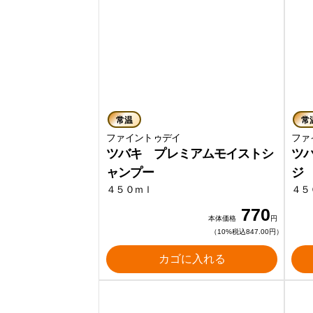
常温
常
ファイントゥデイ
ファ
ツバキ プレミアムモイストシ
ツ
ャンプー
ジ
４５０ｍｌ
４５
770
本体価格
円
（10%税込847.00円）
カゴに入れる