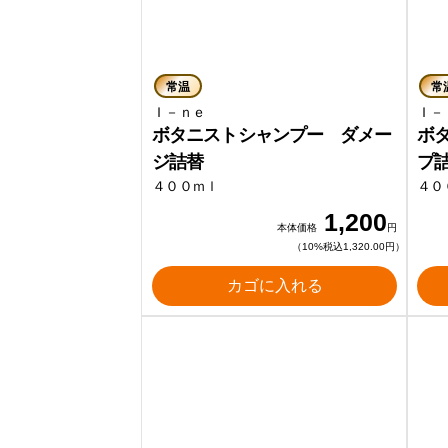
常温
常
Ｉ－ｎｅ
Ｉ
ボタニストシャンプー ダメー
ボ
ジ詰替
プ
４００ｍｌ
４０
1,200
本体価格
円
（10%税込1,320.00円）
カゴに入れる