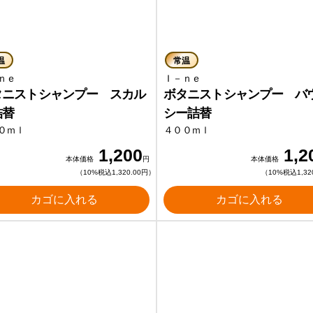
温
常温
－ｎｅ
Ｉ－ｎｅ
タニストシャンプー スカル
ボタニストシャンプー バ
詰替
シー詰替
０ｍｌ
４００ｍｌ
1,200
1,2
本体価格
円
本体価格
（10%税込1,320.00円）
（10%税込1,32
カゴに入れる
カゴに入れる