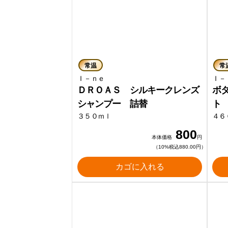
常温
常
Ｉ－ｎｅ
Ｉ
ＤＲＯＡＳ シルキークレンズ
ボ
シャンプー 詰替
ト
３５０ｍｌ
４６
800
本体価格
円
（10%税込880.00円）
カゴに入れる