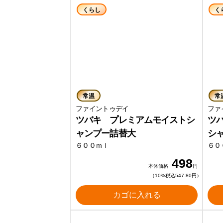
くらし
く
常温
常
ファイントゥデイ
ファ
ツバキ プレミアムモイストシ
ツ
ャンプー詰替大
シ
６００ｍｌ
６０
498
本体価格
円
（10%税込547.80円）
カゴに入れる