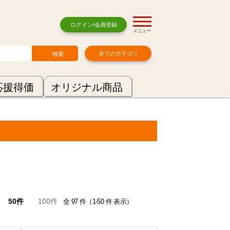
ログイン/会員登録
メニュー
全てのカテゴリ
応援得価
オリジナル商品
50件
100件
全 97 件（1-50 件 表示）