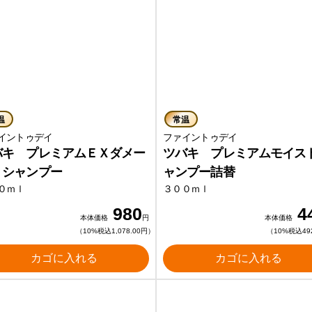
温
常温
イントゥデイ
ファイントゥデイ
バキ プレミアムＥＸダメー
ツバキ プレミアムモイス
 シャンプー
ャンプー詰替
０ｍｌ
３００ｍｌ
980
4
本体価格
円
本体価格
（10%税込1,078.00円）
（10%税込49
カゴに入れる
カゴに入れる