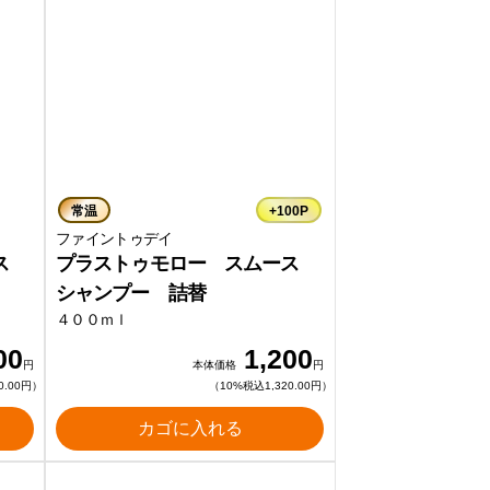
常温
+100P
ファイントゥデイ
ース
プラストゥモロー スムース
シャンプー 詰替
４００ｍｌ
00
1,200
円
本体価格
円
0.00円）
（10%税込1,320.00円）
カゴに入れる