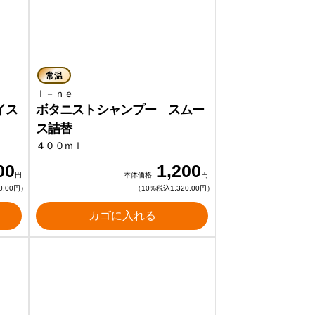
常温
Ｉ－ｎｅ
イス
ボタニストシャンプー スムー
ス詰替
４００ｍｌ
00
1,200
円
本体価格
円
0.00円）
（10%税込1,320.00円）
カゴに入れる