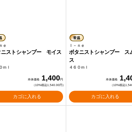
温
常温
－ｎｅ
Ｉ－ｎｅ
タニストシャンプー モイス
ボタニストシャンプー ス
ス
０ｍｌ
４６０ｍｌ
1,400
1,4
本体価格
円
本体価格
（10%税込1,540.00円）
（10%税込1,54
カゴに入れる
カゴに入れる