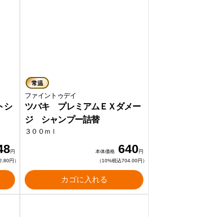
常温
ファイントゥデイ
トシ
ツバキ プレミアムＥＸダメー
ジ シャンプー詰替
３００ｍｌ
48
640
円
本体価格
円
2.80円）
（10%税込704.00円）
カゴに入れる