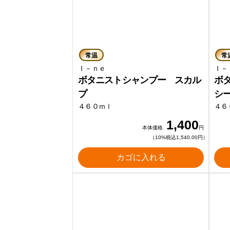
常温
常
Ｉ－ｎｅ
Ｉ
ボタニストシャンプー スカル
ボ
プ
シ
４６０ｍｌ
４６
1,400
本体価格
円
（10%税込1,540.00円）
カゴに入れる