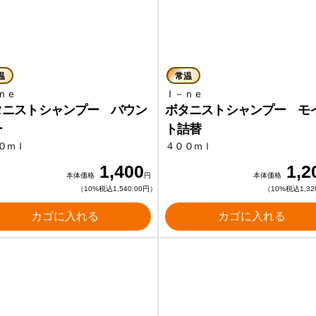
温
常温
－ｎｅ
Ｉ－ｎｅ
タニストシャンプー バウン
ボタニストシャンプー モ
ー
ト詰替
０ｍｌ
４００ｍｌ
1,400
1,2
本体価格
円
本体価格
（10%税込1,540.00円）
（10%税込1,32
カゴに入れる
カゴに入れる