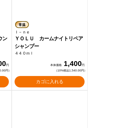
常温
Ｉ－ｎｅ
ウン
ＹＯＬＵ カームナイトリペア
シャンプー
４４０ｍｌ
00
1,400
円
本体価格
円
0.00円）
（10%税込1,540.00円）
カゴに入れる