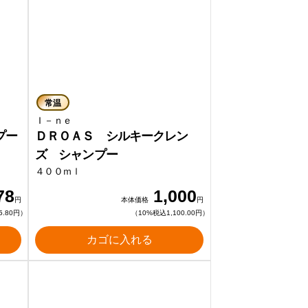
常温
Ｉ－ｎｅ
プー
ＤＲＯＡＳ シルキークレン
ズ シャンプー
４００ｍｌ
78
1,000
円
本体価格
円
5.80円）
（10%税込1,100.00円）
カゴに入れる