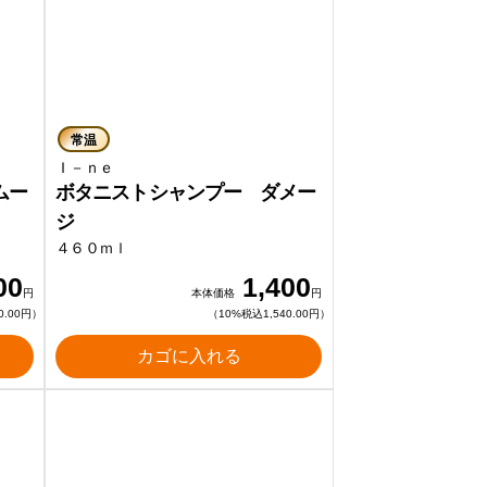
常温
Ｉ－ｎｅ
ムー
ボタニストシャンプー ダメー
ジ
４６０ｍｌ
00
1,400
円
本体価格
円
0.00円）
（10%税込1,540.00円）
カゴに入れる