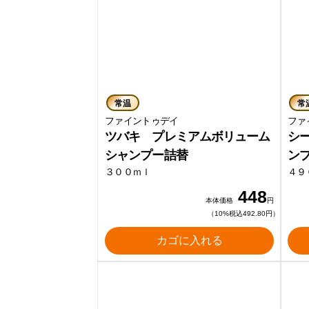
常温
常
ファイントゥデイ
ファ
ツバキ プレミアムボリューム
シ
シャンプー詰替
ン
３００ｍｌ
４９
448
本体価格
円
（10%税込492.80円）
カゴに入れる