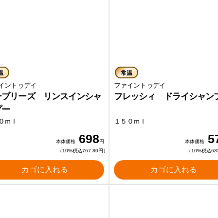
温
常温
イントゥデイ
ファイントゥデイ
ーブリーズ リンスインシャ
フレッシィ ドライシャン
プー
０ｍｌ
１５０ｍｌ
698
5
本体価格
円
本体価格
（10%税込767.80円）
（10%税込63
カゴに入れる
カゴに入れる