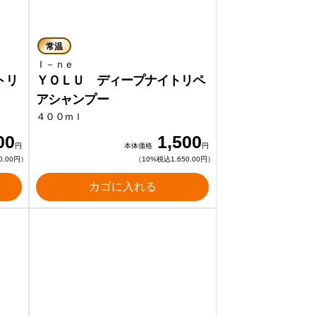
常温
Ｉ－ｎｅ
トリ
ＹＯＬＵ ディープナイトリペ
アシャンプー
４００ｍｌ
00
1,500
円
本体価格
円
0.00円）
（10%税込1,650.00円）
カゴに入れる