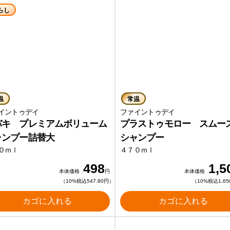
らし
温
常温
イントゥデイ
ファイントゥデイ
バキ プレミアムボリューム
プラストゥモロー スム
ャンプー詰替大
シャンプー
０ｍｌ
４７０ｍｌ
498
1,5
本体価格
円
本体価格
（10%税込547.80円）
（10%税込1,65
カゴに入れる
カゴに入れる