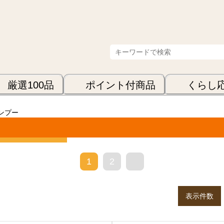
厳選100品
ポイント付商品
くらし
ンプー
表示順
1
2
>
表示件数