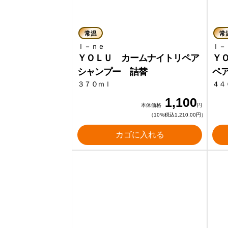
常温
常
Ｉ－ｎｅ
Ｉ
ＹＯＬＵ カームナイトリペア
Ｙ
シャンプー 詰替
ペ
３７０ｍｌ
４４
1,100
本体価格
円
（10%税込1,210.00円）
カゴに入れる