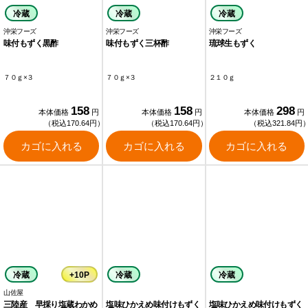
冷蔵
冷蔵
冷蔵
沖栄フーズ
沖栄フーズ
沖栄フーズ
味付もずく黒酢
味付もずく三杯酢
琉球生もずく
７０ｇ×３
７０ｇ×３
２１０ｇ
158
158
298
本体価格
円
本体価格
円
本体価格
円
（税込170.64円）
（税込170.64円）
（税込321.84円
カゴに入れる
カゴに入れる
カゴに入れる
冷蔵
+10P
冷蔵
冷蔵
山佐屋
三陸産 早採り塩蔵わかめ
塩味ひかえめ味付けもずく
塩味ひかえめ味付けもずく