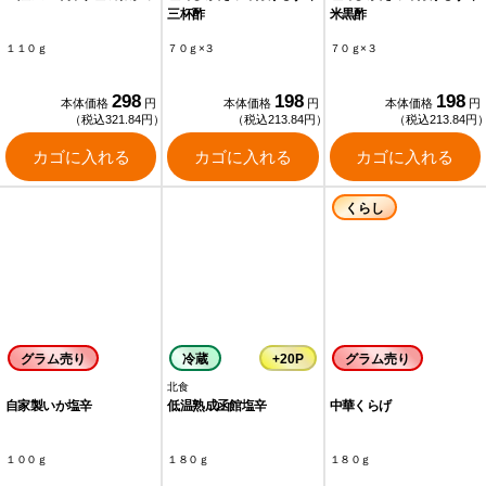
三杯酢
米黒酢
１１０ｇ
７０ｇ×３
７０ｇ×３
298
198
198
本体価格
円
本体価格
円
本体価格
円
（税込321.84円）
（税込213.84円）
（税込213.84円
カゴに入れる
カゴに入れる
カゴに入れる
くらし
グラム売り
冷蔵
+20P
グラム売り
北食
自家製いか塩辛
低温熟成函館塩辛
中華くらげ
１００ｇ
１８０ｇ
１８０ｇ