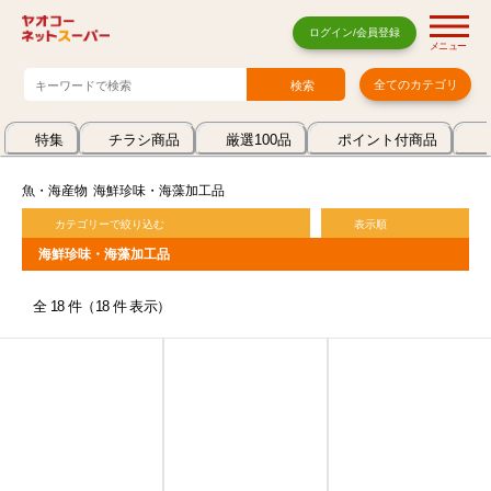
ログイン/会員登録
メニュー
全てのカテゴリ
特集
チラシ商品
厳選100品
ポイント付商品
魚・海産物
海鮮珍味・海藻加工品
カテゴリーで絞り込む
表示順
海鮮珍味・海藻加工品
全 18 件（18 件 表示）