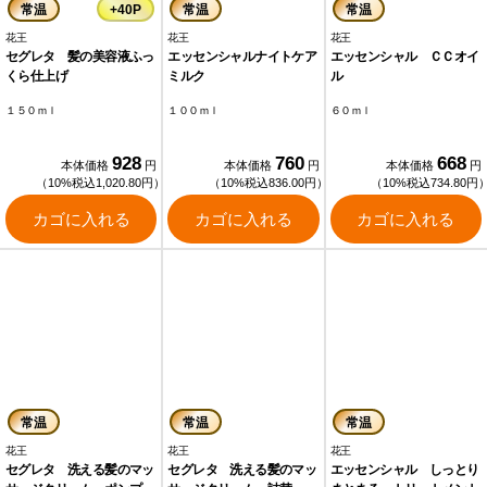
常温
+40P
常温
常温
花王
花王
花王
セグレタ 髪の美容液ふっ
エッセンシャルナイトケア
エッセンシャル ＣＣオイ
くら仕上げ
ミルク
ル
１５０ｍｌ
１００ｍｌ
６０ｍｌ
928
760
668
本体価格
円
本体価格
円
本体価格
円
（10%税込1,020.80円）
（10%税込836.00円）
（10%税込734.80円
カゴに入れる
カゴに入れる
カゴに入れる
常温
常温
常温
花王
花王
花王
セグレタ 洗える髪のマッ
セグレタ 洗える髪のマッ
エッセンシャル しっとり