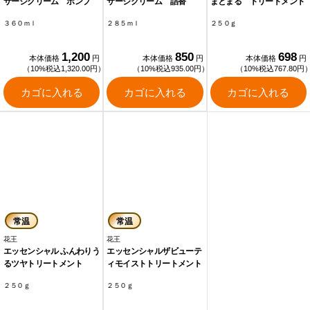
サージクリーム ポンプ
サージクリーム 詰替
まとまる トリートメント
３６０ｍｌ
２８５ｍｌ
２５０ｇ
1,200
850
698
本体価格
円
本体価格
円
本体価格
円
（10%税込1,320.00円）
（10%税込935.00円）
（10%税込767.80円
カゴに入れる
カゴに入れる
カゴに入れる
常温
常温
花王
花王
エッセンシャル ふんわりう
エッセンシャルザビューテ
るツヤトリートメント
ィモイストトリートメント
２５０ｇ
２５０ｇ