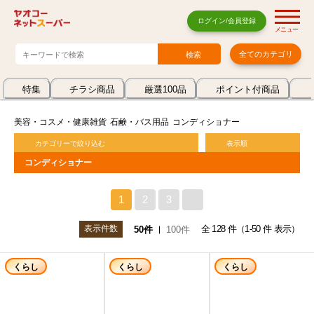
ログイン/会員登録
メニュー
全てのカテゴリ
特集
チラシ商品
厳選100品
ポイント付商品
美容・コスメ・健康雑貨
石鹸・バス用品
コンディショナー
カテゴリーで絞り込む
表示順
コンディショナー
1
2
3
>
表示件数
全 128 件（1-50 件 表示）
50件
100件
くらし
くらし
くらし