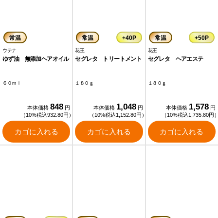
常温
常温
+40P
常温
+50P
ウテナ
花王
花王
ゆず油 無添加ヘアオイル
セグレタ トリートメント
セグレタ ヘアエステ
６０ｍｌ
１８０ｇ
１８０ｇ
848
1,048
1,578
本体価格
円
本体価格
円
本体価格
円
（10%税込932.80円）
（10%税込1,152.80円）
（10%税込1,735.80円
カゴに入れる
カゴに入れる
カゴに入れる