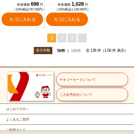
698
1,028
本体価格
円
本体価格
円
（10%税込767.80円）
（10%税込1,130.80円）
カゴに入れる
カゴに入れる
1
2
3
>
表示件数
全 128 件（1-50 件 表示）
50件
100件
ヤオコーカードについて
ご入会手続きについて
はじめての方へ
よくあるご質問
ご利用ガイド