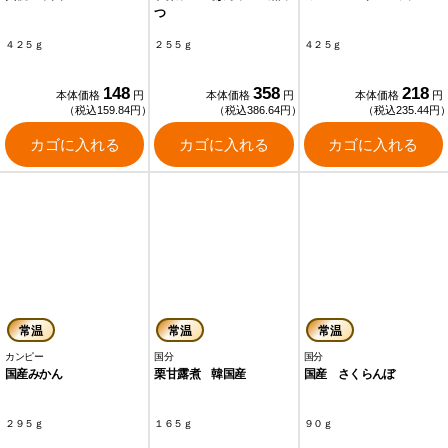
つ
４２５ｇ
２５５ｇ
４２５ｇ
148
358
218
本体価格
円
本体価格
円
本体価格
円
（税込159.84円）
（税込386.64円）
（税込235.44円
カゴに入れる
カゴに入れる
カゴに入れる
常温
常温
常温
カンピー
国分
国分
国産みかん
栗甘露煮 韓国産
国産 さくらんぼ
２９５ｇ
１６５ｇ
９０ｇ