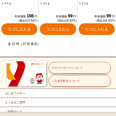
１９０ｇ
１２０ｇ
１２０ｇ
198
99
99
本体価格
円
本体価格
円
本体価格
円
（税込213.84円）
（税込106.92円）
（税込106.92円
カゴに入れる
カゴに入れる
カゴに入れる
全 27 件（27 件 表示）
ヤオコーカードについて
ご入会手続きについて
はじめての方へ
よくあるご質問
ご利用ガイド