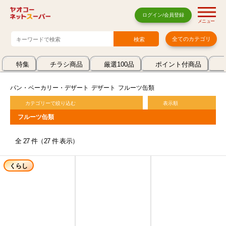
ログイン/会員登録
メニュー
全てのカテゴリ
特集
チラシ商品
厳選100品
ポイント付商品
パン・ベーカリー・デザート
デザート
フルーツ缶類
カテゴリーで絞り込む
表示順
フルーツ缶類
全 27 件（27 件 表示）
くらし