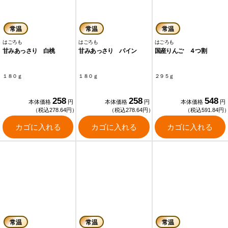
常温
常温
常温
はごろも
はごろも
はごろも
甘みあっさり 白桃
甘みあっさり パイン
国産りんご ４つ割
１８０ｇ
１８０ｇ
２９５ｇ
258
258
548
本体価格
円
本体価格
円
本体価格
円
（税込278.64円）
（税込278.64円）
（税込591.84円
カゴに入れる
カゴに入れる
カゴに入れる
常温
常温
常温