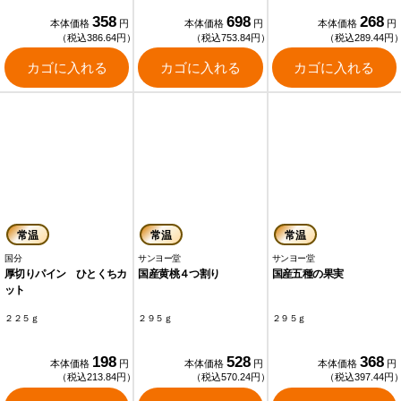
358
698
268
本体価格
円
本体価格
円
本体価格
円
（税込386.64円）
（税込753.84円）
（税込289.44円
カゴに入れる
カゴに入れる
カゴに入れる
常温
常温
常温
国分
サンヨー堂
サンヨー堂
厚切りパイン ひとくちカ
国産黄桃４つ割り
国産五種の果実
ット
２２５ｇ
２９５ｇ
２９５ｇ
198
528
368
本体価格
円
本体価格
円
本体価格
円
（税込213.84円）
（税込570.24円）
（税込397.44円