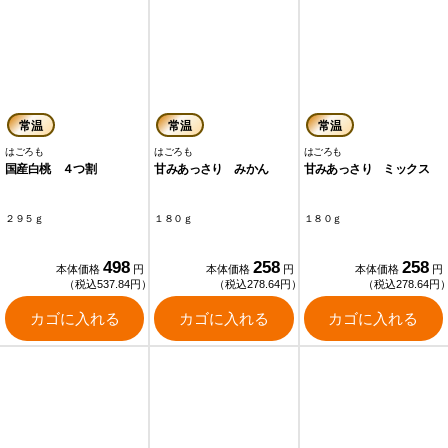
常温
常温
常温
はごろも
はごろも
はごろも
国産白桃 ４つ割
甘みあっさり みかん
甘みあっさり ミックス
２９５ｇ
１８０ｇ
１８０ｇ
498
258
258
本体価格
円
本体価格
円
本体価格
円
（税込537.84円）
（税込278.64円）
（税込278.64円
カゴに入れる
カゴに入れる
カゴに入れる