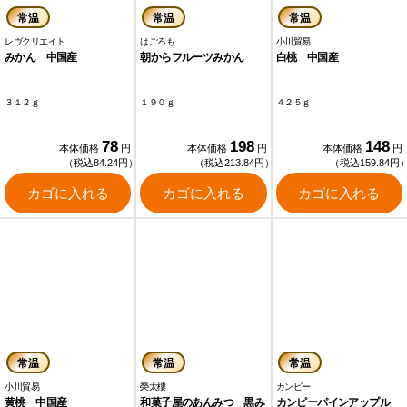
常温
常温
常温
レヴクリエイト
はごろも
小川貿易
みかん 中国産
朝からフルーツみかん
白桃 中国産
３１２ｇ
１９０ｇ
４２５ｇ
78
198
148
本体価格
円
本体価格
円
本体価格
円
（税込84.24円）
（税込213.84円）
（税込159.84円
カゴに入れる
カゴに入れる
カゴに入れる
常温
常温
常温
小川貿易
榮太樓
カンピー
黄桃 中国産
和菓子屋のあんみつ 黒み
カンピーパインアップル