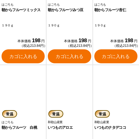
はごろも
はごろも
はごろも
朝からフルーツミックス
朝からフルーツみつ豆
朝からフルーツ杏仁
１９０ｇ
１９０ｇ
１９０ｇ
198
198
198
本体価格
円
本体価格
円
本体価格
円
（税込213.84円）
（税込213.84円）
（税込213.84円
カゴに入れる
カゴに入れる
カゴに入れる
常温
常温
常温
はごろも
和歌山産業
和歌山産業
朝からフルーツ 白桃
いつものアロエ
いつものナタデココ