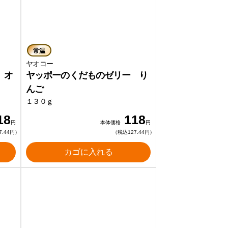
常温
ヤオコー
 オ
ヤッポーのくだものゼリー り
んご
１３０ｇ
18
118
円
本体価格
円
7.44円）
（税込127.44円）
カゴに入れる