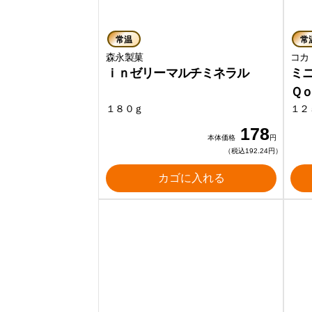
常温
常
森永製菓
コカ
ｉｎゼリーマルチミネラル
ミ
Ｑ
１８０ｇ
１２
178
本体価格
円
（税込192.24円）
カゴに入れる