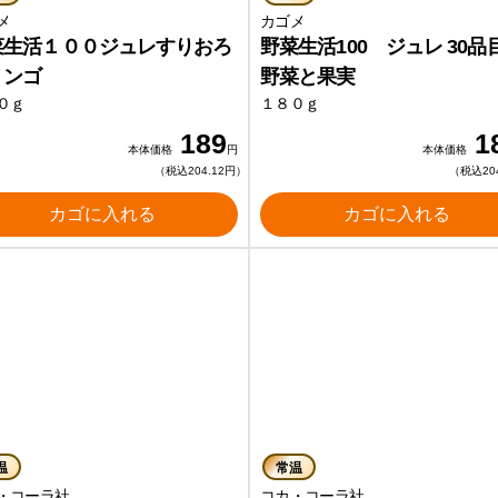
メ
カゴメ
菜生活１００ジュレすりおろ
野菜生活100 ジュレ 30品
リンゴ
野菜と果実
０ｇ
１８０ｇ
189
1
本体価格
円
本体価格
（税込204.12円）
（税込20
カゴに入れる
カゴに入れる
温
常温
・コーラ社
コカ・コーラ社