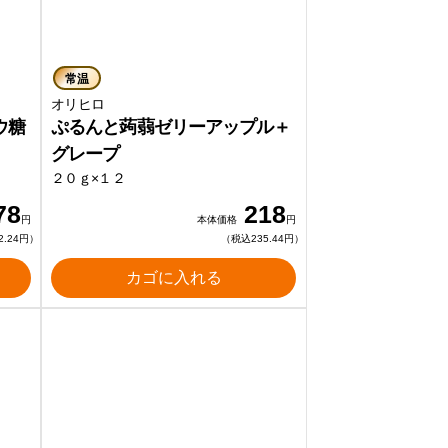
常温
オリヒロ
ウ糖
ぷるんと蒟蒻ゼリーアップル＋
グレープ
２０ｇ×１２
78
218
円
本体価格
円
2.24円）
（税込235.44円）
カゴに入れる