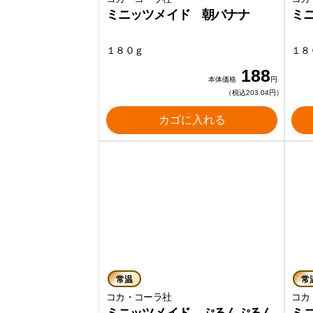
ミニッツメイド 朝バナナ
ミ
１８０ｇ
１８
188
本体価格
円
（税込203.04円）
カゴに入れる
常温
常
コカ・コーラ社
コカ
ミニッツメイド ぷるんぷるん
ミ