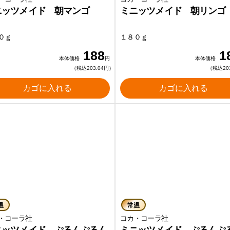
ニッツメイド 朝マンゴ
ミニッツメイド 朝リンゴ
０ｇ
１８０ｇ
188
1
本体価格
円
本体価格
（税込203.04円）
（税込20
カゴに入れる
カゴに入れる
温
常温
・コーラ社
コカ・コーラ社
ニッツメイド ぷるんぷるん
ミニッツメイド ぷるんぷ