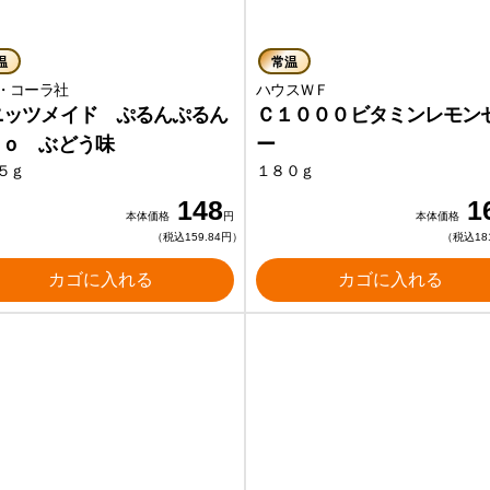
温
常温
・コーラ社
ハウスＷＦ
ニッツメイド ぷるんぷるん
Ｃ１０００ビタミンレモン
ｏｏ ぶどう味
ー
５ｇ
１８０ｇ
148
1
本体価格
円
本体価格
（税込159.84円）
（税込18
カゴに入れる
カゴに入れる