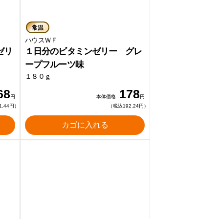
常温
ハウスＷＦ
ゼリ
１日分のビタミンゼリー グレ
ープフルーツ味
１８０ｇ
68
178
円
本体価格
円
1.44円）
（税込192.24円）
カゴに入れる