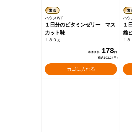
常温
常
ハウスＷＦ
ハウ
１日分のビタミンゼリー マス
１
カット味
維
１８０ｇ
１８
178
本体価格
円
（税込192.24円）
カゴに入れる