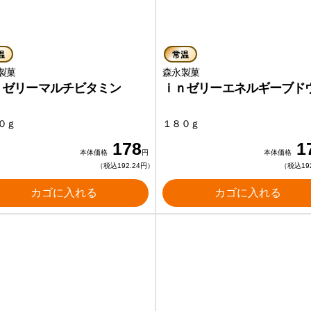
温
常温
製菓
森永製菓
ｎゼリーマルチビタミン
ｉｎゼリーエネルギーブド
０ｇ
１８０ｇ
178
1
本体価格
円
本体価格
（税込192.24円）
（税込19
カゴに入れる
カゴに入れる