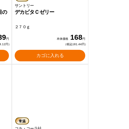
サントリー
目の
デカビタＣゼリー
２７０ｇ
89
168
円
本体価格
円
4.12円）
（税込181.44円）
カゴに入れる
常温
コカ・コーラ社