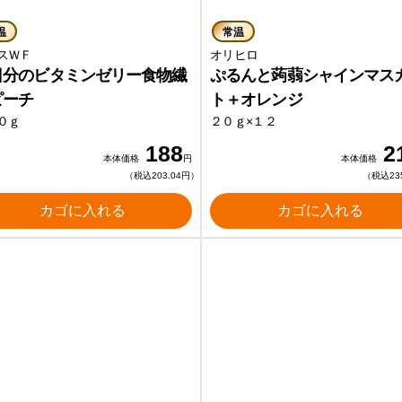
温
常温
スＷＦ
オリヒロ
日分のビタミンゼリー食物繊
ぷるんと蒟蒻シャインマス
ピーチ
ト＋オレンジ
０ｇ
２０ｇ×１２
188
2
本体価格
円
本体価格
（税込203.04円）
（税込23
カゴに入れる
カゴに入れる