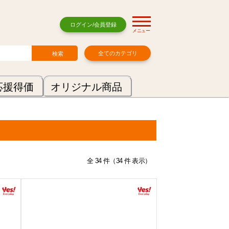
ログイン/会員登録
メニュー
全てのカテゴリ
応援得価
オリジナル商品
全 34 件（34 件 表示）