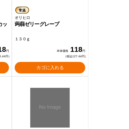
常温
オリヒロ
カッ
蒟蒻ゼリーグレープ
１３０ｇ
18
118
円
本体価格
円
5.44円）
（税込127.44円）
カゴに入れる