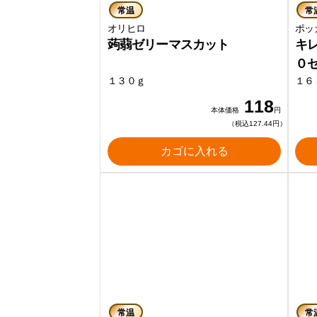
常温
常
オリヒロ
ポッ
蒟蒻ゼリーマスカット
キ
０
１３０ｇ
１６
118
本体価格
円
（税込127.44円）
カゴに入れる
常温
常