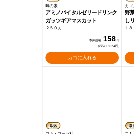
味の素
カゴ
アミノバイタルゼリードリンク
野
ガッツギアマスカット
し
２５０ｇ
１８
158
本体価格
円
（税込170.64円）
カゴに入れる
常温
常
コカ・コーラ社
コカ