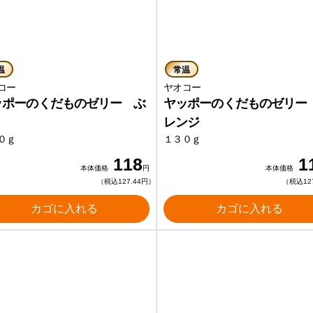
温
常温
オコー
ヤオコー
ッポーのくだものゼリー ぶ
ヤッポーのくだものゼリー
う
レンジ
０ｇ
１３０ｇ
118
1
本体価格
円
本体価格
（税込127.44円）
（税込12
カゴに入れる
カゴに入れる