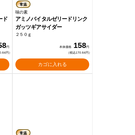
常温
味の素
ード
アミノバイタルゼリードリンク
ガッツギアサイダー
２５０ｇ
58
158
円
本体価格
円
0.64円）
（税込170.64円）
カゴに入れる
常温