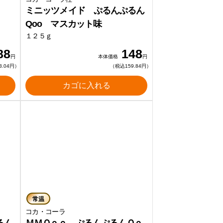
ミニッツメイド ぷるんぷるん
Qoo マスカット味
１２５ｇ
88
148
円
本体価格
円
3.04円）
（税込159.84円）
カゴに入れる
常温
コカ・コーラ
るん
ＭＭＱｏｏ ぷるんぷるんＱｏ