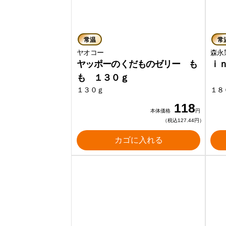
常温
常
ヤオコー
森永
ヤッポーのくだものゼリー も
ｉ
も １３０ｇ
１３０ｇ
１８
118
本体価格
円
（税込127.44円）
カゴに入れる