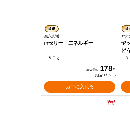
常温
常
森永製菓
ヤ
inゼリー エネルギー
ヤ
ど
１８０ｇ
１３
178
本体価格
円
（税込192.24円）
カゴに入れる