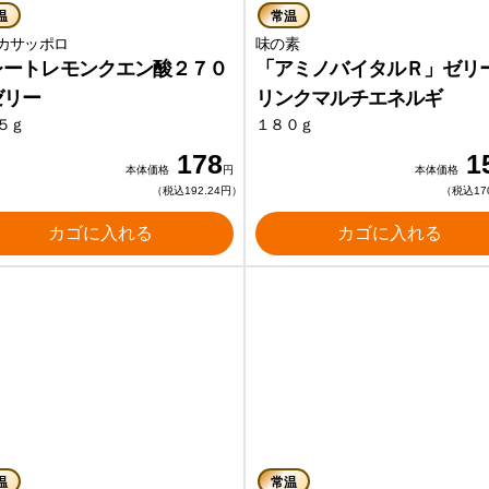
温
常温
カサッポロ
味の素
レートレモンクエン酸２７０
「アミノバイタルＲ」ゼリ
ゼリー
リンクマルチエネルギ
５ｇ
１８０ｇ
178
1
本体価格
円
本体価格
（税込192.24円）
（税込17
カゴに入れる
カゴに入れる
温
常温