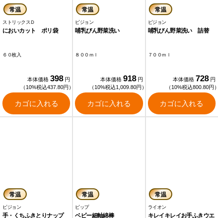
常温
常温
常温
ストリックスＤ
ピジョン
ピジョン
においカット ポリ袋
哺乳びん野菜洗い
哺乳びん野菜洗い 詰替
６０枚入
８００ｍｌ
７００ｍｌ
398
918
728
本体価格
円
本体価格
円
本体価格
円
（10%税込437.80円）
（10%税込1,009.80円）
（10%税込800.80円
カゴに入れる
カゴに入れる
カゴに入れる
常温
常温
常温
ピジョン
ピップ
ライオン
手・くちふきとりナップ
ベビー細軸綿棒
キレイキレイお手ふきウエ