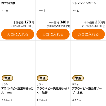
おでかけ用
ットノンアルコール
２２枚
２００本
３０枚
178
348
238
本体価格
円
本体価格
円
本体価格
円
（10%税込195.80円）
（10%税込382.80円）
（10%税込261.80円
カゴに入れる
カゴに入れる
カゴに入れる
常温
常温
常温
サラヤ
サラヤ
サラヤ
アラウベビー洗濯用せっけ
アラウベビー洗濯用せっけ
アラウベビー泡全身ソー
ん 本体
ん 詰替
プ 本体
８００ｍｌ
７２０ｍｌ
４５０ｍｌ