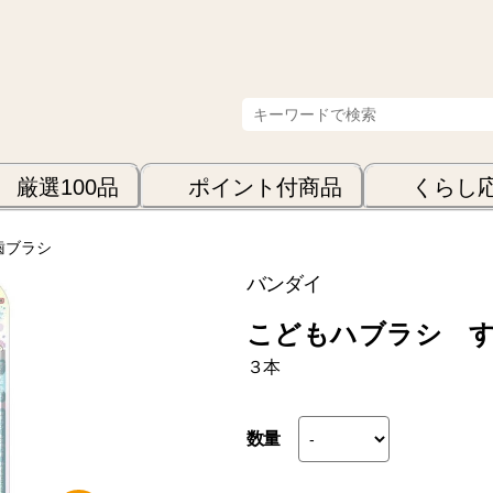
厳選100品
ポイント付商品
くらし
歯ブラシ
バンダイ
こどもハブラシ 
３本
数量