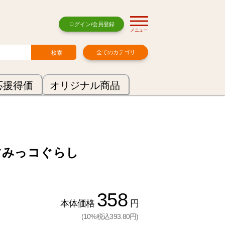
ログイン/会員登録
メニュー
全てのカテゴリ
応援得価
オリジナル商品
すみっコぐらし
358
本体価格
円
(10%税込393.80円)