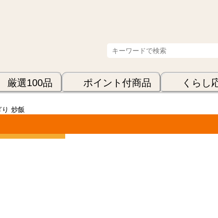
厳選100品
ポイント付商品
くらし
ぎり
炒飯
表示順