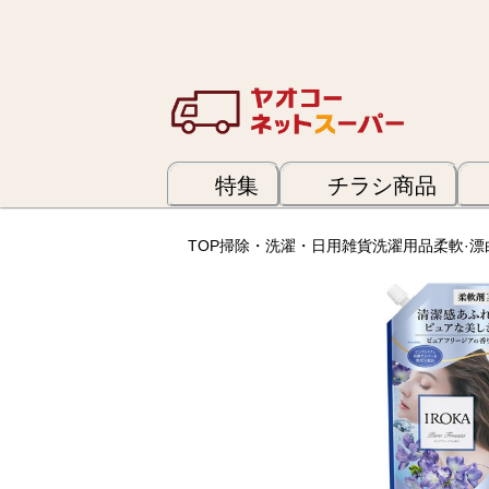
特集
チラシ商品
TOP
掃除・洗濯・日用雑貨
洗濯用品
柔軟·漂