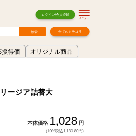
ログイン/会員登録
メニュー
全てのカテゴリ
応援得価
オリジナル商品
リージア詰替大
1,028
本体価格
円
(10%税込1,130.80円)