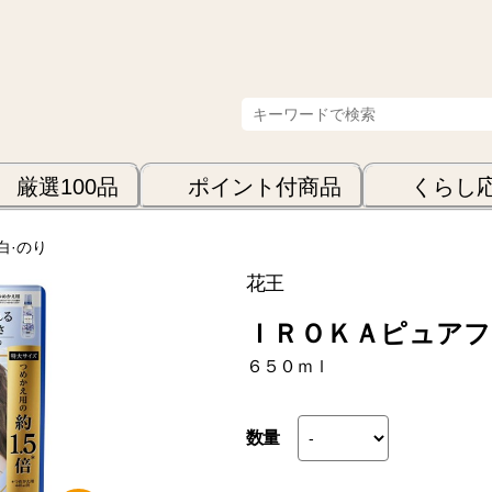
厳選100品
ポイント付商品
くらし
白·のり
花王
ＩＲＯＫＡピュアフ
６５０ｍｌ
数量