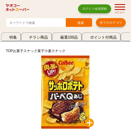
ログイン/会員登録
メニュー
全てのカテゴリ
特集
チラシ商品
厳選100品
ポイント付商品
TOP
お菓子
スナック菓子
小麦スナック