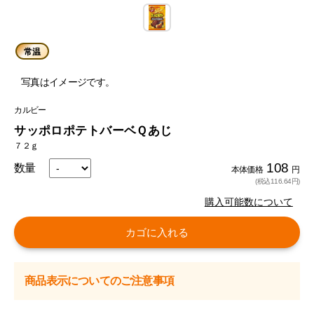
常温
写真はイメージです。
カルビー
サッポロポテトバーベＱあじ
７２ｇ
108
数量
本体価格
円
(税込116.64円)
購入可能数について
カゴに入れる
商品表示についてのご注意事項