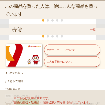
この商品を買った人は、他にこんな商品も買っ
ています
くらし
売筋
一覧
くらし
チラシ商品
常温
常温
常温
常温
常温
ヤオコーカードについて
カルビー
カルビー
カルビー
東ハト
フリトレー
サッポロポテ
サッポロポテ
かっぱえびせ
ポテコうまし
マイクポップ
ス
冷蔵
常温
トバーベＱあ
トつぶつぶベ
ん
お味
コーンバター
つ
ご入会手続きについて
常温
ＹＡＯＫＯ
伊藤園
冷蔵
じミニ４
ジタブル
しょうゆ味
ュ
那須牛乳
健康ミネ
３６ｇ
７２ｇ
７７ｇ
６７ｇ
５０ｇ
７
冷蔵
福島県産・岩手県産
ニュージーランド産
ラルむぎ
はじめての方へ
きゅうり【バ
サンゴールドキ
ヤオコー
茶
ラ】
ウイフルーツ
158
108
108
88
108
こだわり白たまご ※
１０００ｍ
６５０ｍｌ
本体価格
円
本体価格
円
本体価格
円
本体価格
円
本体価格
円
本
よくあるご質問
【バラ】
ｌ
（税込170.64円）
（税込116.64円）
（税込116.64円）
（税込95.04円）
（税込116.64円）
（税
店舗により産地が異な
１本
１コ
ります
ご利用ガイド
カゴに入れ
カゴに入れ
カゴに入れ
カゴに入れ
カゴに入れ
１０個入
199
89
68
158
本体価格
本体価格
円
円
本体価格
本体価格
円
円
お届け
08/11(火)00:00-
変更
お問い合せ
※こちらは見学者画面です。
込214.92円）
（税込96.12円）
（税込73.44円）
（税込170.64円
0
る
る
る
る
る
298
実際の価格・品揃え・在庫状況と異なる場合がございます。
0
カゴを見る
本体価格
円
円
商品合計
（本体価格）